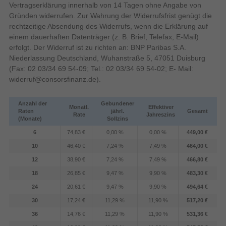
Design
Vertragserklärung innerhalb von 14 Tagen ohne Angabe von
Gründen widerrufen. Zur Wahrung der Widerrufsfrist genügt die
D-Pad, Home button, Menü-Taste, Power-
Gaming-Control
Taste
Funktionsknöpfe
rechtzeitige Absendung des Widerrufs, wenn die Erklärung auf
einem dauerhaften Datenträger (z. B. Brief, Telefax, E-Mail)
Neuer Aufsteller mit frei anpassbarem
Schulterknöpfe
erfolgt. Der Widerruf ist zu richten an: BNP Paribas S.A.
Sichtwinkel
Analog / Digital
Niederlassung Deutschland, Wuhanstraße 5, 47051 Duisburg
Gaming-Control Technologie
(Fax: 02 03/34 69 54-09; Tel.: 02 03/34 69 54-02; E- Mail:
Reflex vibration
Mit dem großen, stabilen Aufsteller kannst du
widerruf@consorsfinanz.de
).
deine Nintendo Switch 2 im Tisch-Modus
Analoge Daumensticks
platzieren, wie du möchtest. Mit einem
Anzahl der
Gebundener
Monatl.
Effektiver
Neigungswinkel von bis zu 150 Grad findest du
Tasten
Lautstärkeregler
Raten
jährl.
Gesamt
Rate
Jahreszins
immer eine komfortable Position. Perfekt, um
(Monate)
Sollzins
Produktfarbe
Schwarz
gemeinsam zu spielen!
6
74,83 €
0,00 %
0,00 %
449,00 €
Abnehmbare Bedienelemente
10
46,40 €
7,24 %
7,49 %
464,00 €
An der Oberseite der Konsole befindet sich nun ein
12
38,90 €
7,24 %
7,49 %
466,80 €
Energie
USB-C-Anschluss, zusätzlich zu dem an der
18
26,85 €
9,47 %
9,90 %
483,30 €
Unterseite. Schließe das beiliegende Netzteil an
und schon kannst du deine Konsole aufladen,
Energiequelle
24
20,61 €
9,47 %
9,90 %
494,64 €
während du im Tisch-Modus spielst.
30
17,24 €
11,29 %
11,90 %
517,20 €
USB Power Delivery
36
14,76 €
11,29 %
11,90 %
531,36 €