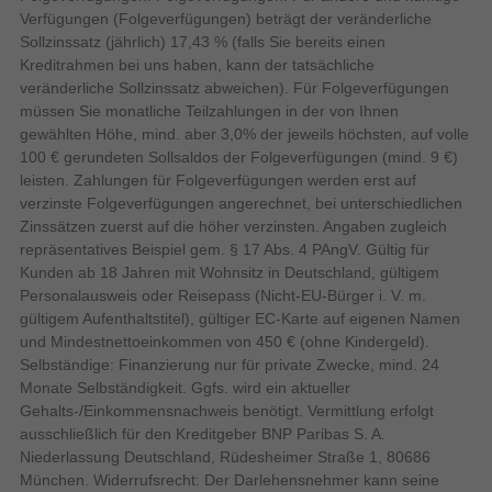
Verfügungen (Folgeverfügungen) beträgt der veränderliche
Über die beiliegende Station verbindest du die
Sollzinssatz (jährlich) 17,43 % (falls Sie bereits einen
Nintendo Switch 2
-Konsole mit deinem Fernseher
Multitouch
Touch-Technologie
Kreditrahmen bei uns haben, kann der tatsächliche
und erlebst so noch detailliertere Bilder in
High Dynamic Range Video
veränderliche Sollzinssatz abweichen). Für Folgeverfügungen
Auflösungen bis zu
4K
.*
(HDR) Unterstützung
müssen Sie monatliche Teilzahlungen in der von Ihnen
3840 x 2160 Pixel
Externe Anzeige Auflösung
gewählten Höhe, mind. aber 3,0% der jeweils höchsten, auf volle
*4K-Auflösung und HDR sind in unterstützten
100 € gerundeten Sollsaldos der Folgeverfügungen (mind. 9 €)
LCD
Display
Spielen verfügbar und erfordern einen kompatiblen
leisten. Zahlungen für Folgeverfügungen werden erst auf
Bildschirm. Die Bildfrequenz ist bei 4K-Ausgabe
verzinste Folgeverfügungen angerechnet, bei unterschiedlichen
Bildschirmdiagonale
auf maximal 60 fps begrenzt.
Zinssätzen zuerst auf die höher verzinsten. Angaben zugleich
repräsentatives Beispiel gem. § 17 Abs. 4 PAngV. Gültig für
Display-Auflösung
1920 x 1080 Pixel
Kunden ab 18 Jahren mit Wohnsitz in Deutschland, gültigem
Personalausweis oder Reisepass (Nicht-EU-Bürger i. V. m.
gültigem Aufenthaltstitel), gültiger EC-Karte auf eigenen Namen
Touchscreen
und Mindestnettoeinkommen von 450 € (ohne Kindergeld).
Selbständige: Finanzierung nur für private Zwecke, mind. 24
Kapazitiv
Art des Touchscreens
Monate Selbständigkeit. Ggfs. wird ein aktueller
Technologie mit hohem
Gehalts-/Einkommensnachweis benötigt. Vermittlung erfolgt
High Dynamic Range 10 (HDR10)
Dynamikbereich (HDR)
ausschließlich für den Kreditgeber BNP Paribas S. A.
Variable Bildwiederholfrequenz
Niederlassung Deutschland, Rüdesheimer Straße 1, 80686
(VRR)
München. Widerrufsrecht: Der Darlehensnehmer kann seine