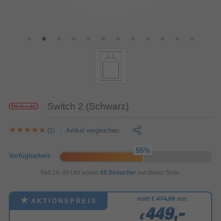
Switch 2 (Schwarz)
(1)
Artikel vergleichen
Verfügbarkeit:
Seit 14: 49 Uhr waren
88 Besucher
auf dieser Seite.
statt €
474,99
nur:
AKTIONSPREIS
449,-
449,-
449,-
€
€
€