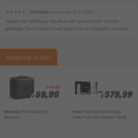
Rückseite – und schon kannst du sie ganz leicht
Gyroskop
abnehmen!
Ihre Bewertung:
Christian
:
schreibt am
11.07.2025
Kontrolle durch Eltern
Wegen der Lieferung, hat alles sehr gut und sehr schnell
Bitte mindestens 20 Wörter eingeben
geklappt. Die Konsole ist auf jeden Fall ein Upgrade zu ersten.
Nintendo Switch 2
Plattform
Ihr Kommentar*
Beschleunigungsmesser
Logistische Daten
Ähnliche Artikel
Vietnam
Ursprungsland
Multimedia
Anzahl eingebauter
2
Lautsprecher
€ 79,99
Bewertung & Kommentar speichern
Eingebautes Mikrofon
69,99
69,99
579,99
579,99
€
€
€
€
Integrierte Kamera
Flüssiger Maus-Modus mit Joy-Con 2
Nintendo
0045496321512
Sony
PlayStation PS5 Digital
Geräuschunterdrückung
(Schwarz)
Edition 825 GB (Schwarz, Weiß)
Dank des optischen Sensors an der Seite jedes
Netzwerk
Joy-Con 2-Controllers
kannst du den Maus-
Wi-Fi 6 (802.11ax)
WLAN-Standards