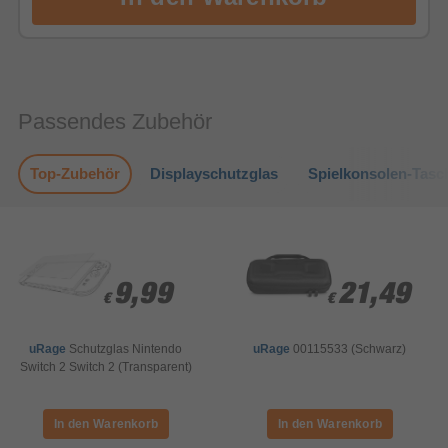
Passendes Zubehör
Top-Zubehör
Displayschutzglas
Spielkonsolen-Tasc
9,99
9,99
21,49
21,49
€
€
€
€
uRage
Schutzglas Nintendo
uRage
00115533 (Schwarz)
Switch 2 Switch 2 (Transparent)