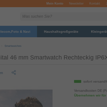
Mein Konto
Newsletter
Kontakt
elecom,Foto & Navi
Haushaltsgroßgeräte
Kleingerä
Smartwatches
ital 46 mm Smartwatch Rechteckig IP6X
en
sofort versandf
Versandkosten DE (Pa
Übernehmen wir für 