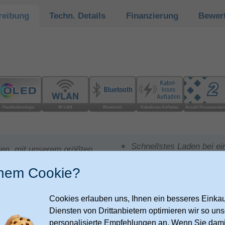
reibung
Techn.
Details
Finanzierung
Bewer
Schnellstes Laden bei ei
ten, mit unserem größten
Minuten
inem Cookie?
Neue Möglichkeiten, dein
, inklusive den neuen
abzustimmen. Passe zum B
Cookies erlauben uns, Ihnen ein besseres Einkauf
deinen Lebensstil an
r­temperatur für deine
Diensten von Drittanbietern optimieren wir so u
personalisierte Empfehlungen an. Wenn Sie dami