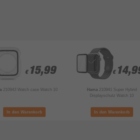
15,99
15,99
14,9
14,9
€
€
€
€
ma
210943 Watch case Watch 10
Hama
210941 Super Hybrid
Displayschutz Watch 10