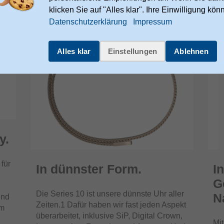
klicken Sie auf "Alles klar". Ihre Einwilligung kön
Datenschutzerklärung
Impressum
Alles klar
Einstellungen
Ablehnen
y.
 für
In dünnster Form.
I
G
Die Series 10 ist unsere dünnste Uhr aller
N
Und
Zeiten.1 Dafür haben wir fast jeden Aspekt
em
überarbeitet, inklusive SiP, Digital Crown,
Mit