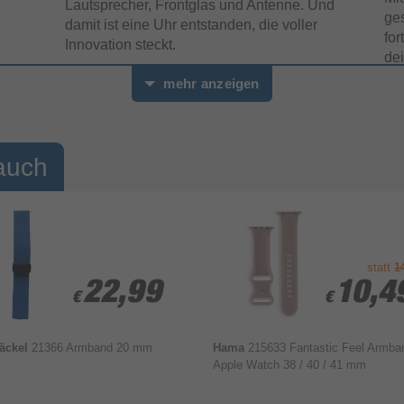
Lautsprecher, Frontglas und Antenne. Und
ges
damit ist eine Uhr entstanden, die voller
for
Innovation steckt.
de
mehr anzeigen
auch
statt
1
22,99
22,99
10,4
10,4
€
€
€
€
Jäckel
21366 Armband 20 mm
Hama
215633 Fantastic Feel Armba
Auch beim Schnorcheln
I
Apple Watch 38 / 40 / 41 mm
ganz bei dir.
V