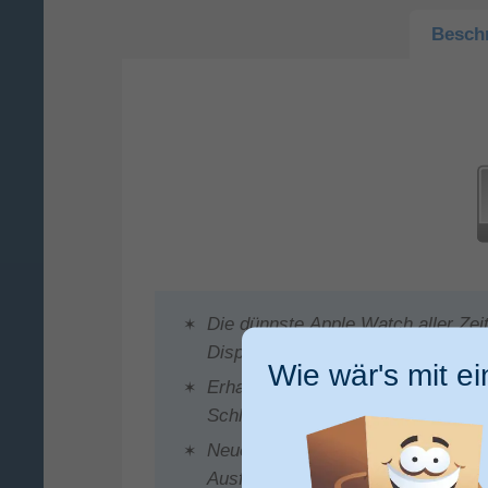
Besch
Die dünnste Apple Watch aller Zei
Display
Wie wär's mit e
Erhalte Infos zu deiner Gesundheit
Schlafapnoe Mitteilungen
Neue Sensoren für Tiefe und Wasse
Ausflüge ins Wasser