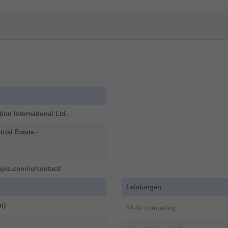
Die Oceanic+ App auf der Series 10 hat
Bl
spannende neue Funktionen zum
Din
nd
Schnorcheln.11 Du kannst unter Wasser
Mob
deine Zeit, die maximale Tiefe, Richtung
wen
und andere Messwerte tracken.
Und
le
au
im 
tion International Ltd.
trial Estate
-
k
ple.com/ie/contact/
Leistungen
n)
64-bit computing