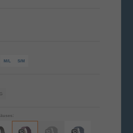
M/L
S/M
G
häuses: