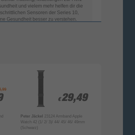
undheit und vielem mehr helfen dir die
tschrittlichen Sensoren der Series 10,
ine Gesundheit besser zu verstehen.
4,99
9
9
29,49
29,49
€
€
nd
Peter Jäckel
23124 Armband Apple
Vonmählen
Thin
ntelligente Wege, in
Watch 42 (1/ 2/ 3)/ 44/ 45/ 46/ 49mm
Watch Series 8/
erbindung zu bleiben.
(Schwarz)