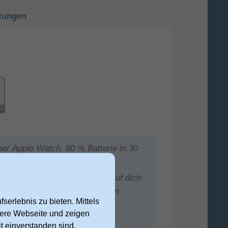
tungen
ner Apple Watch. 80 % Batterie in 30
e Fitnesspraxis noch besser auf dich
eispiel die Aktivitäts­ringe an
serlebnis zu bieten. Mittels
nsere Webseite und zeigen
t einverstanden sind,