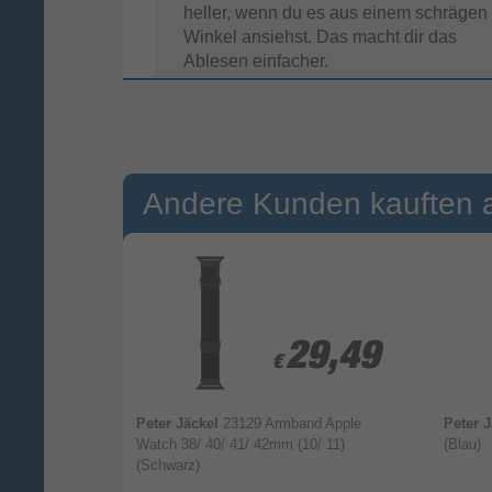
heller, wenn du es aus einem schrägen
Winkel ansiehst. Das macht dir das
Ablesen einfacher.
Andere Kunden kauften 
4,99
4,99
29,49
29,49
€
€
d
Peter Jäckel
23129 Armband Apple
Peter 
Schließe deine Ringe
alaxy Watch8
Watch 38/ 40/ 41/ 42mm (10/ 11)
(Blau)
jeden Tag.
(Schwarz)