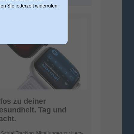
nen Sie jederzeit widerrufen.
nfos zu deiner
esundheit. Tag und
acht.
 Schlaf Tracking, Mitteilungen zur Herz­