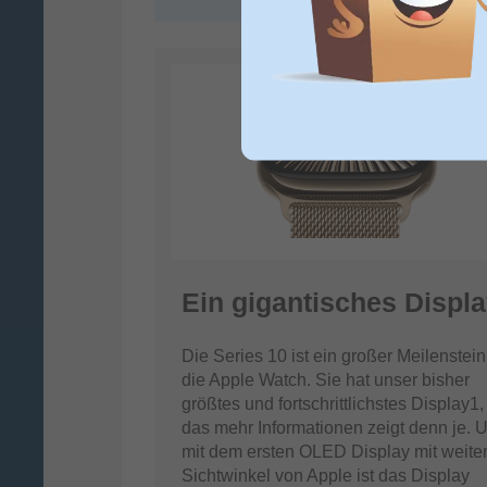
Ein gigantisches Displa
Die Series 10 ist ein großer Meilenstein
die Apple Watch. Sie hat unser bisher
größtes und fortschrittlichstes Display1,
das mehr Informationen zeigt denn je. 
mit dem ersten OLED Display mit weit
Sichtwinkel von Apple ist das Display