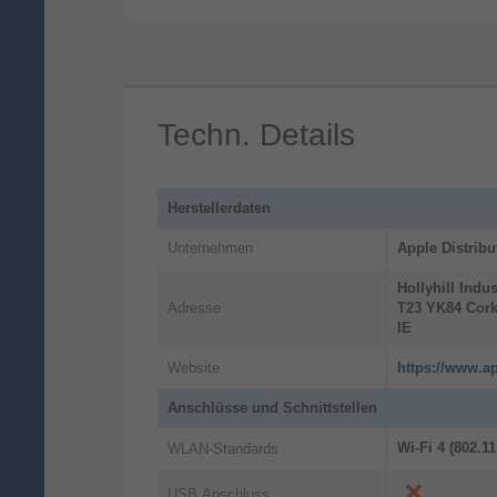
Die Aktivitätsapp erfasst deine
Fitnessziele und unterstützt dich dabei,
deine Ringe für Bewegen, Trainieren u
Stehen jeden Tag zu schließen. Jetzt
Techn. Details
kannst du ganz einfach deine
Aktivitätsringe pausieren oder deine Zie
für jeden Tag der Woche anpassen.
Herstellerdaten
Unternehmen
Apple Distribu
Hollyhill Indus
Adresse
T23 YK84
Cor
IE
Website
https://www.ap
Anschlüsse und Schnittstellen
Wi-Fi 4 (802.11
WLAN-Standards
USB Anschluss