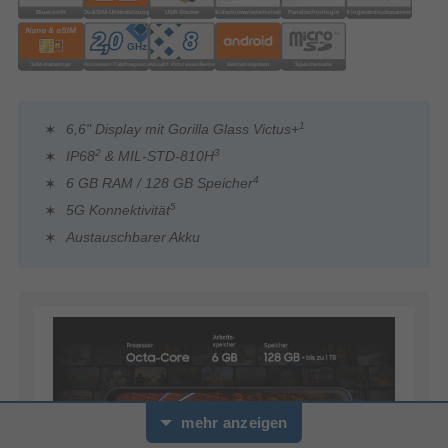
1
6,6" Display mit Gorilla Glass Victus+
2
3
IP68
& MIL-STD-810H
4
6 GB RAM / 128 GB Speicher
5
5G Konnektivität
Austauschbarer Akku
mehr anzeigen