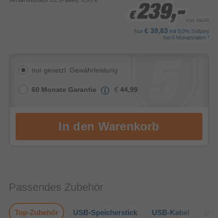
Versandkosten DE (Paket): 6,95 €
239,-
239,-
239,-
€
€
€
inkl. MwSt.
€ 39,83
Nur
mit 0,0% Sollzins
1
bei 6 Monatsraten
nur gesetzl. Gewährleistung
60 Monate Garantie
€
44,99
Passendes Zubehör
Top-Zubehör
USB-Speicherstick
USB-Kabel
USB