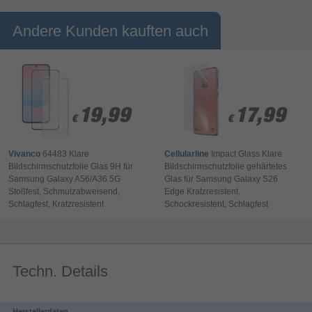
Andere Kunden kauften auch
Beeindruckende Power, um viel zu
erledigen
19,99
19,99
17,99
17,99
€
€
€
€
Das Galaxy Xcover7 bietet einen Octa-Core-
Vivanco
64483 Klare
Cellularline
Impact Glass Klare
Prozessor mit 6 GB Arbeitsspeicher, damit du
Bildschirmschutzfolie Glas 9H für
Bildschirmschutzfolie gehärtetes
deine Aufgaben schnell und effizient erledigen
Samsung Galaxy A56/A36 5G
Glas für Samsung Galaxy S26
kannst. Außerdem verfügt es über einen internen
Stoßfest, Schmutzabweisend,
Edge Kratzresistent,
Speicher von 128 GB und kann um bis zu 1 TB mit
Schlagfest, Kratzresistent
Schockresistent, Schlagfest
einer microSD-Karte erweitert werden.
Techn. Details
Herstellerdaten