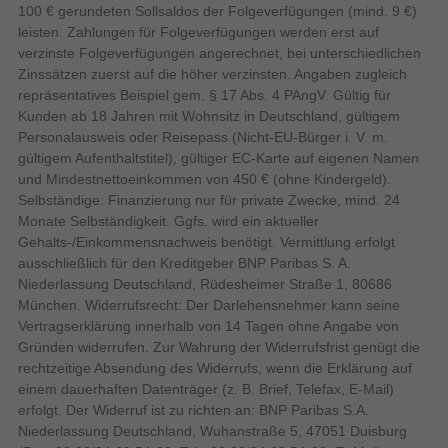
38 h
Sprechzeit (4G) (max)
100 € gerundeten Sollsaldos der Folgeverfügungen (mind. 9 €)
leisten. Zahlungen für Folgeverfügungen werden erst auf
2000
Akkulaufzeit in Zyklen
verzinste Folgeverfügungen angerechnet, bei unterschiedlichen
Bildschirm
Zinssätzen zuerst auf die höher verzinsten. Angaben zugleich
repräsentatives Beispiel gem. § 17 Abs. 4 PAngV. Gültig für
Maximale Bildwiederholrate
Kunden ab 18 Jahren mit Wohnsitz in Deutschland, gültigem
Personalausweis oder Reisepass (Nicht-EU-Bürger i. V. m.
Ein hohes Level an Robustheit
20:9
Natives Seitenverhältnis
gültigem Aufenthaltstitel), gültiger EC-Karte auf eigenen Namen
und Mindestnettoeinkommen von 450 € (ohne Kindergeld).
Das XCover7 ist nach IP68 wasser- und
Selbständige: Finanzierung nur für private Zwecke, mind. 24
Panel-Typ
Monate Selbständigkeit. Ggfs. wird ein aktueller
staubgeschützt und nach MIL-STD 810H
Gehalts-/Einkommensnachweis benötigt. Vermittlung erfolgt
widerstandsfähig und kann vielseitig genutzt
Flach
Bildschirmform
ausschließlich für den Kreditgeber BNP Paribas S. A.
werden. Es kann auch versehentliche Stürze
16 Millionen Farben
Anzahl der Farben des Displays
Niederlassung Deutschland, Rüdesheimer Straße 1, 80686
überstehen und ganz einfach mit
München. Widerrufsrecht: Der Darlehensnehmer kann seine
Desinfektionsmittel gereinigt werden.
Abgerundete Displayecken
Vertragserklärung innerhalb von 14 Tagen ohne Angabe von
Gorilla Glass
Display Glasart
Gründen widerrufen. Zur Wahrung der Widerrufsfrist genügt die
rechtzeitige Absendung des Widerrufs, wenn die Erklärung auf
Gorilla Glass Victus+
Gorilla Glass-Ausführung
einem dauerhaften Datenträger (z. B. Brief, Telefax, E-Mail)
erfolgt. Der Widerruf ist zu richten an: BNP Paribas S.A.
Bildschirmdiagonale
Niederlassung Deutschland, Wuhanstraße 5, 47051 Duisburg