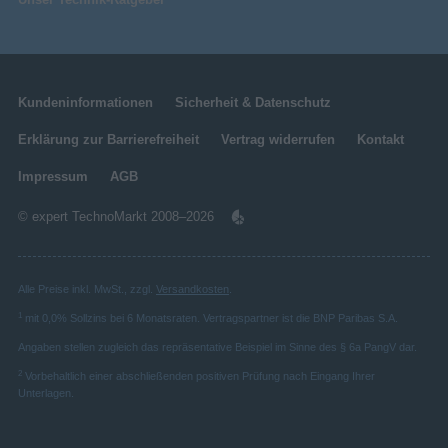
MMS (Multimedia-
Nachrichtenübermittlung
Service)
Navigation
Kundeninformationen
Sicherheit & Datenschutz
GLONASS
Erklärung zur Barrierefreiheit
Vertrag widerrufen
Kontakt
Standort-Position
Für hohe Produktivität deiner
Impressum
AGB
[2]
Mitarbeiter
innen
BeiDou
© expert TechnoMarkt 2008–2026
Smart und effizient, abgestimmt auf deine
Galileo
[2]
Mitarbeiter
innen
[2]
[2]
Quasi-Zenit-Satelliten-System
Ob Wartungstechniker
in, Sachbearbeiter
in
(QZSS)
Alle Preise inkl. MwSt., zzgl.
Versandkosten
.
[2]
oder Sicherheitsingenieur
in, der SAP Service
1
mit 0,0% Sollzins bei 6 Monatsraten. Vertragspartner ist die BNP Paribas S.A.
and Asset Manager deckt die wichtigsten Prozesse
GPS
und Dienstleistungen mit optimierten Funktionen
Angaben stellen zugleich das repräsentative Beispiel im Sinne des § 6a PangV dar.
Netzwerk
auf dem Galaxy XCover7 ab.
2
Vorbehaltlich einer abschließenden positiven Prüfung nach Eingang Ihrer
2100,900,1900,850,1700 MHz
unterstützte 3G-Bandbreiten
Unterlagen.
SIM-Kartentyp