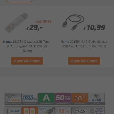
statt
36,99
29,-
29,-
10,99
10,99
€
€
€
€
Hama
181073 C-Laeta USB Type-
Hama
201594 0,48 Gbit/s Stecker
A / USB Type-C Stick 128 GB
USB A auf USB C 1 m (Schwarz)
(Silber)