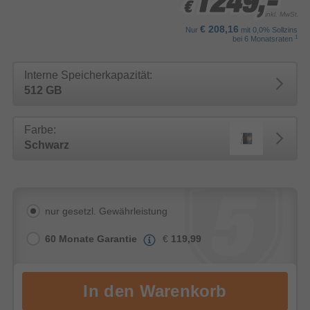
1249,-
1249,-
1249,-
€
€
€
inkl. MwSt.
€ 208,16
Nur
mit 0,0% Sollzins
1
bei 6 Monatsraten
Interne Speicherkapazität:
512 GB
Farbe:
Schwarz
nur gesetzl. Gewährleistung
60 Monate Garantie
€
119,99