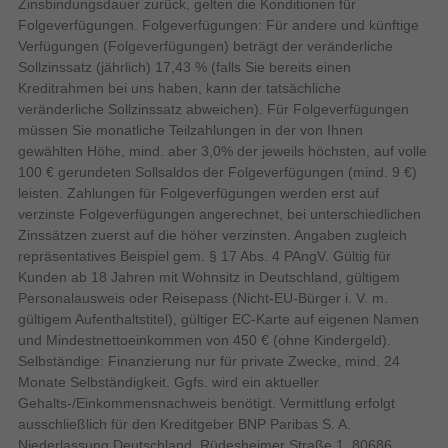
Samsung Galaxy Mobilgeräte
1200
Akkulaufzeit in Zyklen
Zinsbindungsdauer zurück, gelten die Konditionen für
Folgeverfügungen. Folgeverfügungen: Für andere und künftige
Bildschirm
Verfügungen (Folgeverfügungen) beträgt der veränderliche
Entdecke das integrierte Privacy Display – exklusiv
Sollzinssatz (jährlich) 17,43 % (falls Sie bereits einen
im Galaxy S26 Ultra. Schalte es einfach ein, und
Maximale Bildwiederholrate
Kreditrahmen bei uns haben, kann der tatsächliche
das Privacy Display schützt deine Daten, indem es
veränderliche Sollzinssatz abweichen). Für Folgeverfügungen
deinen ganzen Bildschirm vor fremden Blicken
499 ppi
Pixeldichte
müssen Sie monatliche Teilzahlungen in der von Ihnen
verbirgt. Du kannst auch selbst wählen, was
gewählten Höhe, mind. aber 3,0% der jeweils höchsten, auf volle
Flach
Bildschirmform
sichtbar oder verborgen werden soll, zum Beispiel
100 € gerundeten Sollsaldos der Folgeverfügungen (mind. 9 €)
16 Millionen Farben
Anzahl der Farben des Displays
bestimmte Apps, eingehende Benachrichtigungen
leisten. Zahlungen für Folgeverfügungen werden erst auf
oder PINs und Passwörter in Einstellungen,
Markenspezifische
verzinste Folgeverfügungen angerechnet, bei unterschiedlichen
Immer eingeschaltetes Display
Technologien
Sperrbildschirm oder Sicherer Ordner.
Zinssätzen zuerst auf die höher verzinsten. Angaben zugleich
Gorilla Glass
Display Glasart
repräsentatives Beispiel gem. § 17 Abs. 4 PAngV. Gültig für
Kunden ab 18 Jahren mit Wohnsitz in Deutschland, gültigem
Gorilla Glass Armor 2
Gorilla Glass-Ausführung
Personalausweis oder Reisepass (Nicht-EU-Bürger i. V. m.
gültigem Aufenthaltstitel), gültiger EC-Karte auf eigenen Namen
Bildschirmdiagonale
und Mindestnettoeinkommen von 450 € (ohne Kindergeld).
Selbständige: Finanzierung nur für private Zwecke, mind. 24
1500 cd/m²
Helligkeit
Monate Selbständigkeit. Ggfs. wird ein aktueller
Unser bisher leistungsstärkster
Gehalts-/Einkommensnachweis benötigt. Vermittlung erfolgt
Display-Auflösung
3120 x 1440 Pixel
Prozessor, speziell für Galaxy
ausschließlich für den Kreditgeber BNP Paribas S. A.
Maximale Anzeigehelligkeit
entwickelt
2600 cd/m²
Niederlassung Deutschland, Rüdesheimer Straße 1, 80686