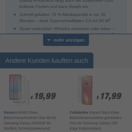
Galaxy AI-Kamera fängt auch bei schlechtem Licht
brillante Farben und klare Details ein
Schnell geladen: 75 % Akkukapazität in nur 30
3
Minuten – dank Superschnellladen 3.0 mit 60 W
Smart unterstützt: Mühelos antworten oder teilen –
4
mit proaktiver AI-Unterstützung durch Now Nudge
mehr anzeigen
Andere Kunden kauften auch
19,99
19,99
17,99
17,99
€
€
€
€
Vivanco
64483 Klare
Cellularline
Impact Glass Klare
Bildschirmschutzfolie Glas 9H für
Bildschirmschutzfolie gehärtetes
0
Samsung Galaxy A56/A36 5G
Glas für Samsung Galaxy S26
Sekunden
Stoßfest, Schmutzabweisend,
Edge Kratzresistent,
von