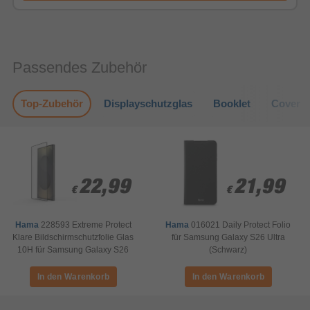
Passendes Zubehör
Top-Zubehör
Displayschutzglas
Booklet
Cover
22,99
22,99
21,99
21,99
€
€
€
€
Hama
228593 Extreme Protect
Hama
016021 Daily Protect Folio
Klare Bildschirmschutzfolie Glas
für Samsung Galaxy S26 Ultra
10H für Samsung Galaxy S26
(Schwarz)
Ultra Schlagfest, Splitterfrei,
Stoßfest, Kratzresistent, Bruchfest,
Schlagfest