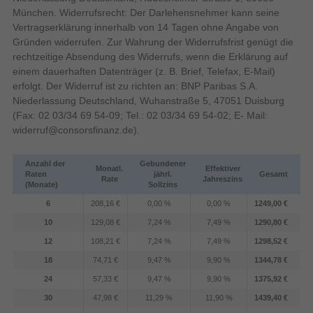
(HDR)
München. Widerrufsrecht: Der Darlehensnehmer kann seine
Marketingname
Dynamic AMOLED 2X
Vertragserklärung innerhalb von 14 Tagen ohne Angabe von
Entdecke unseren bisher stärksten Prozessor für
Displaytechnologie
Gründen widerrufen. Zur Wahrung der Widerrufsfrist genügt die
Galaxy. Er holt das Beste aus Galaxy AI heraus,
Design
rechtzeitige Absendung des Widerrufs, wenn die Erklärung auf
erleichtert Multitasking und verbessert Bilder in
Balken
Formfaktor
einem dauerhaften Datenträger (z. B. Brief, Telefax, E-Mail)
Echtzeit, indem er Details schärfer und Inhalte
erfolgt. Der Widerruf ist zu richten an: BNP Paribas S.A.
direkt in deinen Apps flüssiger macht. Dank 39 %
Produktfarbe
Schwarz
Niederlassung Deutschland, Wuhanstraße 5, 47051 Duisburg
stärkerer NPU und 24 % mehr Grafikleistung laufen
Energie
(Fax: 02 03/34 69 54-09; Tel.: 02 03/34 69 54-02; E- Mail:
selbst aufwendige Video-Edits flüssig und
widerruf@consorsfinanz.de
).
USB Power Delivery
mühelos.
USB Typ-C Ladeport
Anzahl der
Gebundener
Monatl.
Effektiver
Raten
jährl.
Gesamt
Rate
Jahreszins
(Monate)
Sollzins
Erforderliche Ladeleistung
10 W
(min.)
6
208,16 €
0,00 %
0,00 %
1249,00 €
Erforderliche Ladeleistung
60 W
10
129,08 €
7,24 %
7,49 %
1290,80 €
(max.)
12
108,21 €
7,24 %
7,49 %
1298,52 €
Gewicht & Abmessungen
Länger produktiv bleiben. Länger cool
18
74,71 €
9,47 %
9,90 %
1344,78 €
214 g
Gewicht
bleiben.
24
57,33 €
9,47 %
9,90 %
1375,92 €
163,6 mm
Höhe
30
47,98 €
11,29 %
11,90 %
1439,40 €
Breite
Das Galaxy S26 Ultra ist für anspruchsvolle
78,1 mm