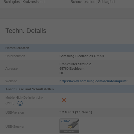
Schlagfest, Kratzresistent
Schockresistent, Schlagfest
Galaxy 
S26Ultra_SuperSteadyVideo_15_16x9_3840x2160
Galaxy 
0
S26_Privacy 
S26-
Sekunden
Display_KVs_6s_1920x1080_16x9_DE
Serie
Techn. Details
Herstellerdaten
Unternehmen
Samsung Electronics GmbH
Frankfurter Straße
2
Adresse
65760
Eschborn
DE
Einfach ausgezeichnet
Website
https://www.samsung.com/de/info/imprint/
Anschlüsse und Schnittstellen
Das Galaxy S26 Ultra hat verschiedene
Fachredaktionen überzeugt und hervorragende
Mobile High-Definition Link
(MHL)
Ergebnisse erhalten.
3.2 Gen 1 (3.1 Gen 1)
USB-Version
USB-Stecker