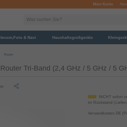
Mein Konto
News
elecom,Foto & Navi
Haushaltsgroßgeräte
Kleingerä
Router
Router Tri-Band (2,4 GHz / 5 GHz / 5 G
en
NICHT sofort ver
im Rückstand (Liefer
Versandkosten DE (Pa