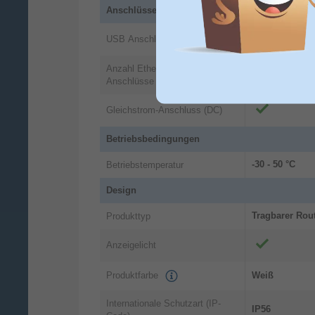
Anschlüsse und Schnittstellen
USB Anschluss
Anzahl Ethernet-LAN-
2
Anschlüsse (RJ-45)
Gleichstrom-Anschluss (DC)
Betriebsbedingungen
-30 - 50 °C
Betriebstemperatur
Design
Tragbarer Rou
Produkttyp
Anzeigelicht
Produktfarbe
Weiß
Internationale Schutzart (IP-
IP56