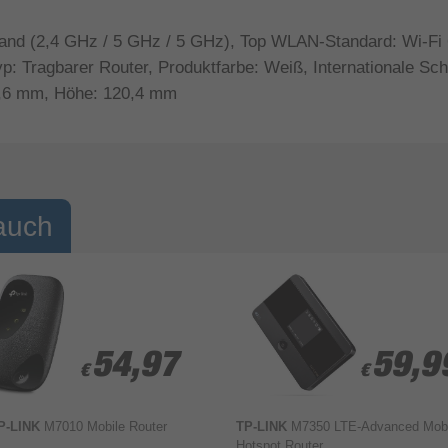
and (2,4 GHz / 5 GHz / 5 GHz), Top WLAN-Standard: Wi-Fi 6
: Tragbarer Router, Produktfarbe: Weiß, Internationale Schu
98,6 mm, Höhe: 120,4 mm
auch
54,97
54,97
59,9
59,9
€
€
€
€
P-LINK
M7010 Mobile Router
TP-LINK
M7350 LTE-Advanced Mobi
Hotspot Router