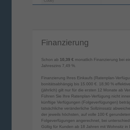
Code)
Energie
Energiequelle
Finanzierung
Gewicht & Abmessungen
570 g
Gewicht
Schon ab
10,39 €
monatlich Finanzierung bei ei
120,4 mm
Höhe
Jahreszins 7,49 %.
Breite
43,4 mm
Finanzierung Ihres Einkaufs (Ratenplan-Verfüg
bonitätsabhängig bis 15.000 €. 18,90 % effektiv
298,6 mm
Tiefe
(jährlich) gilt nur für die ersten 12 Monate ab
Führen Sie Ihre Ratenplan-Verfügung nicht inne
künftige Verfügungen (Folgeverfügungen) beträgt
tatsächliche veränderliche Sollzinssatz abweic
der jeweils höchsten, auf volle 100 € gerundete
Folgeverfügungen angerechnet, bei unterschiedl
Gültig für Kunden ab 18 Jahren mit Wohnsitz in 