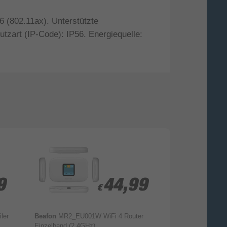
 (802.11ax). Unterstützte
tzart (IP-Code): IP56. Energiequelle:
9
9
44,99
44,99
€
€
ler
Beafon
MR2_EU001W WiFi 4 Router
Beafon
MR3_EU0
Einzelband (2,4GHz)
Einzelband (2,4