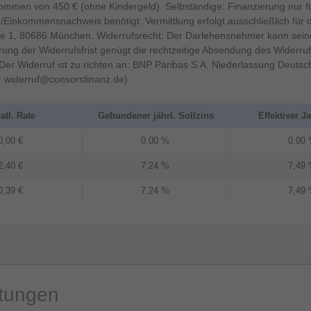
mmen von 450 € (ohne Kindergeld). Selbständige: Finanzierung nur f
s-/Einkommensnachweis benötigt. Vermittlung erfolgt ausschließlich für
e 1, 80686 München. Widerrufsrecht: Der Darlehensnehmer kann seine
ng der Widerrufsfrist genügt die rechtzeitige Absendung des Widerruf
gt. Der Widerruf ist zu richten an: BNP Paribas S.A. Niederlassung Deu
:
widerruf@consorsfinanz.de
).
tl. Rate
Gebundener jährl. Sollzins
Effektiver J
0,00 €
0,00 %
0,00
2,40 €
7,24 %
7,49
0,39 €
7,24 %
7,49
rtungen