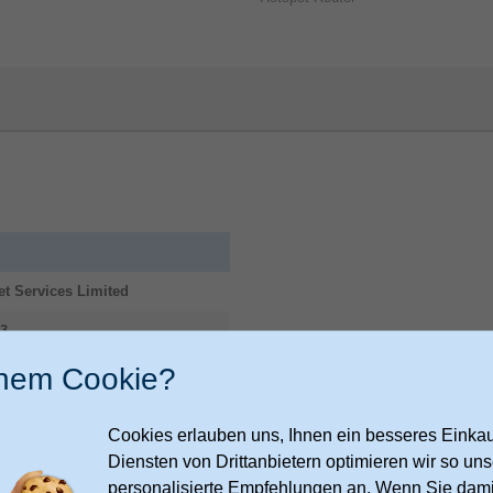
net Services Limited
3
in
inem Cookie?
tarlink.com/legal/documents/DO
74
Cookies erlauben uns, Ihnen ein besseres Einkauf
Diensten von Drittanbietern optimieren wir so u
trong-eu.com
personalisierte Empfehlungen an. Wenn Sie dami