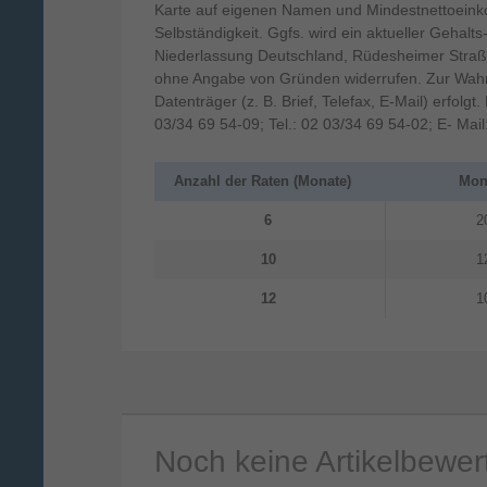
Karte auf eigenen Namen und Mindestnettoeinko
Selbständigkeit. Ggfs. wird ein aktueller Gehalt
Niederlassung Deutschland, Rüdesheimer Straß
ohne Angabe von Gründen widerrufen. Zur Wahru
Datenträger (z. B. Brief, Telefax, E-Mail) erfol
03/34 69 54-09; Tel.: 02 03/34 69 54-02; E- Mail
Anzahl der Raten (Monate)
Mona
6
2
10
1
12
1
Noch keine Artikelbewe