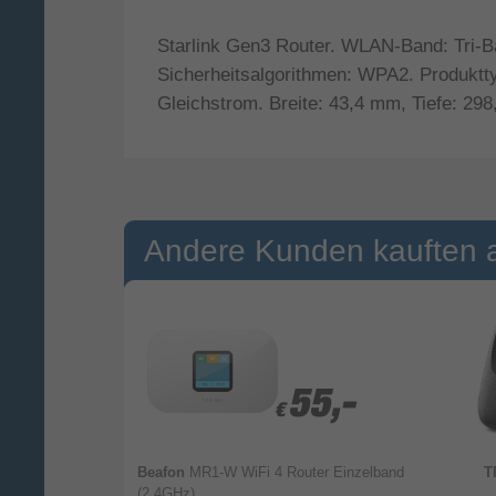
Starlink Gen3 Router. WLAN-Band: Tri-B
Sicherheitsalgorithmen: WPA2. Produkttyp
Gleichstrom. Breite: 43,4 mm, Tiefe: 2
Andere Kunden kauften 
22,99
22,99
55,-
55,-
€
€
Fi 6 Router
Beafon
MR1-W WiFi 4 Router Einzelband
T
) 2400 Mbit/s
(2,4GHz)