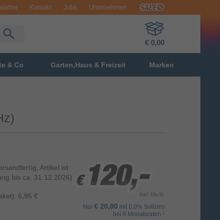
letter
Kontakt
Jobs
Unternehmen
€ 0,00
te & Co
Garten,Haus & Freizeit
Marken
Hz)
sandfertig, Artikel ist
120,-
120,-
120,-
ung bis ca. 31.12.2026)
€
€
€
inkl. MwSt.
ket): 6,95 €
€ 20,00
Nur
mit 0,0% Sollzins
1
bei 6 Monatsraten