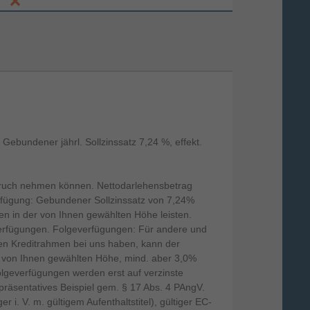
Tri-Band (2,4 GHz / 5 GHz / 5 GHz)
ebundener jährl. Sollzinssatz 7,24 %, effekt.
WiFi 6
spruch nehmen können. Nettodarlehensbetrag
17550000175
Verfügung: Gebundener Sollzinssatz von 7,24%
gen in der von Ihnen gewählten Höhe leisten.
850049670166
everfügungen. Folgeverfügungen: Für andere und
inen Kreditrahmen bei uns haben, kann der
r von Ihnen gewählten Höhe, mind. aber 3,0%
Folgeverfügungen werden erst auf verzinste
präsentatives Beispiel gem. § 17 Abs. 4 PAngV.
. V. m. gültigem Aufenthaltstitel), gültiger EC-