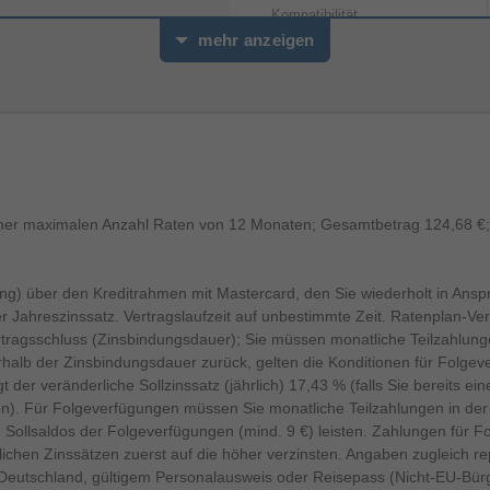
Kompatibilität
mehr anzeigen
Ethernet-WAN
SIM-Karten-Slot
Wireless LAN Charakteristiken
WLAN-Band
ner maximalen Anzahl Raten von 12 Monaten; Gesamtbetrag 124,68 €; G
Top WLAN-Standard
Sonstiges
ung) über den Kreditrahmen mit Mastercard, den Sie wiederholt in An
Artikelnummer
er Jahreszinssatz. Vertragslaufzeit auf unbestimmte Zeit. Ratenplan-
 Vertragsschluss (Zinsbindungsdauer); Sie müssen monatliche Teilzahlun
Herstellerartikelnummer
rhalb der Zinsbindungsdauer zurück, gelten die Konditionen für Folg
 der veränderliche Sollzinssatz (jährlich) 17,43 % (falls Sie bereits e
hen). Für Folgeverfügungen müssen Sie monatliche Teilzahlungen in de
n Sollsaldos der Folgeverfügungen (mind. 9 €) leisten. Zahlungen für 
ichen Zinssätzen zuerst auf die höher verzinsten. Angaben zugleich re
Deutschland, gültigem Personalausweis oder Reisepass (Nicht-EU-Bürger i