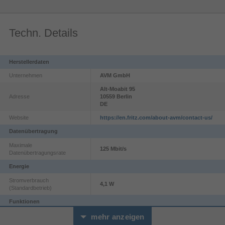
Techn. Details
Herstellerdaten
Unternehmen
AVM GmbH
Alt-Moabit
95
Adresse
10559
Berlin
DE
Website
https://en.fritz.com/about-avm/contact-us/
Datenübertragung
Maximale
125 Mbit/s
Datenübertragungsrate
Energie
Stromverbrauch
4,1 W
(Standardbetrieb)
Funktionen
Wand
Befestigungstyp
mehr anzeigen