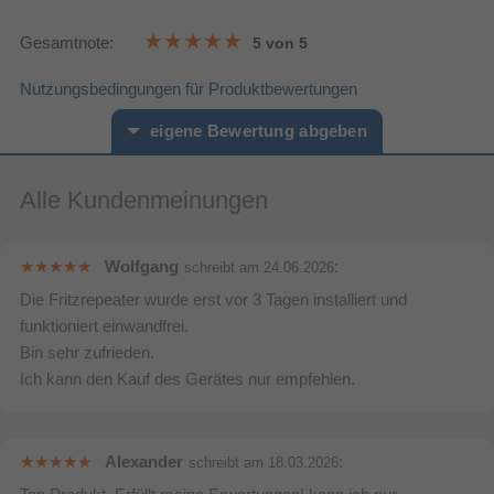
Gesamtnote:
5 von 5
Nutzungsbedingungen für Produktbewertungen
eigene Bewertung abgeben
Alle Kundenmeinungen
Vorname*
Nachname*
Ihre Bewertung:
Wolfgang
:
schreibt am
24.06.2026
Die Fritzrepeater wurde erst vor 3 Tagen installiert und
Bitte mindestens 20 Wörter eingeben
funktioniert einwandfrei.
Ihr Kommentar*
Bin sehr zufrieden.
Ich kann den Kauf des Gerätes nur empfehlen.
Alexander
:
schreibt am
18.03.2026