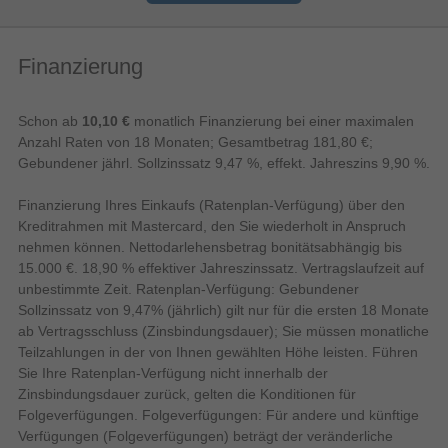
Netzwerk-Repeater
Produkttyp
Produktfarbe
Weiß
Finanzierung
Gewicht & Abmessungen
236 g
Gewicht
Schon ab
10,10 €
monatlich Finanzierung bei einer maximalen
27 mm
Höhe
Anzahl Raten von 18 Monaten; Gesamtbetrag 181,80 €;
Breite
76,5 mm
Gebundener jährl. Sollzinssatz 9,47 %, effekt. Jahreszins 9,90 %.
155 mm
Tiefe
Finanzierung Ihres Einkaufs (Ratenplan-Verfügung) über den
Logistische Daten
Kreditrahmen mit Mastercard, den Sie wiederholt in Anspruch
Ungarn
Ursprungsland
nehmen können. Nettodarlehensbetrag bonitätsabhängig bis
15.000 €. 18,90 % effektiver Jahreszinssatz. Vertragslaufzeit auf
Management-Funktionen
unbestimmte Zeit. Ratenplan-Verfügung: Gebundener
Web-basiertes Management
Sollzinssatz von 9,47% (jährlich) gilt nur für die ersten 18 Monate
ab Vertragsschluss (Zinsbindungsdauer); Sie müssen monatliche
Netzwerk
Teilzahlungen in der von Ihnen gewählten Höhe leisten. Führen
2.5 Gigabit Ethernet
Schnittstellentyp Ethernet-LAN
Sie Ihre Ratenplan-Verfügung nicht innerhalb der
Zinsbindungsdauer zurück, gelten die Konditionen für
Ethernet/LAN
Folgeverfügungen. Folgeverfügungen: Für andere und künftige
Sicherheit
Verfügungen (Folgeverfügungen) beträgt der veränderliche