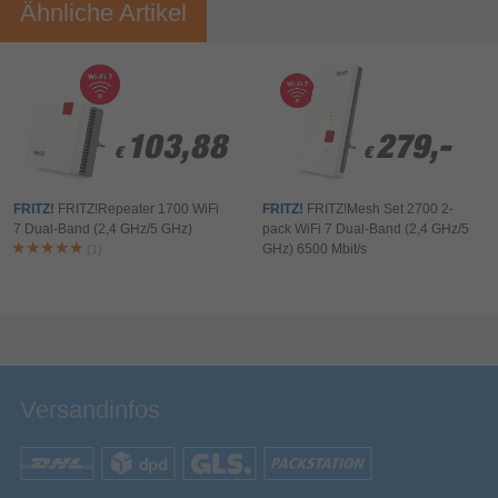
Ähnliche Artikel
103,88
103,88
279,-
279,-
€
€
€
€
FRITZ!
FRITZ!Repeater 1700 WiFi
FRITZ!
FRITZ!Mesh Set 2700 2-
7 Dual-Band (2,4 GHz/5 GHz)
pack WiFi 7 Dual-Band (2,4 GHz/5
GHz) 6500 Mbit/s
(1)
Versandinfos