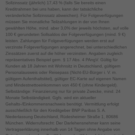
Sollzinssatz (jährlich) 17,43 % (falls Sie bereits einen
unterstützte
WPA2, WPA3
Sicherheitsalgorithmen
Kreditrahmen bei uns haben, kann der tatsächliche
veränderliche Sollzinssatz abweichen). Für Folgeverfügungen
WPS Sicherheit per
müssen Sie monatliche Teilzahlungen in der von Ihnen
Tastendruck
gewählten Höhe, mind. aber 3,0% der jeweils höchsten, auf volle
Verpackungsinformation
100 € gerundeten Sollsaldos der Folgeverfügungen (mind. 9 €)
83,5 mm
Verpackungstiefe
leisten. Zahlungen für Folgeverfügungen werden erst auf
185 mm
Verpackungshöhe
verzinste Folgeverfügungen angerechnet, bei unterschiedlichen
Zinssätzen zuerst auf die höher verzinsten. Angaben zugleich
127 mm
Verpackungsbreite
repräsentatives Beispiel gem. § 17 Abs. 4 PAngV. Gültig für
Box
Verpackungsart
Kunden ab 18 Jahren mit Wohnsitz in Deutschland, gültigem
Verpackungsinhalt
Personalausweis oder Reisepass (Nicht-EU-Bürger i. V. m.
gültigem Aufenthaltstitel), gültiger EC-Karte auf eigenen Namen
•FRITZ!Repeater 2700 •Slim-LAN-Kabel
Verpackungsinhalt
•Schutzkontakt-Adapter •Kurzanleitung
und Mindestnettoeinkommen von 450 € (ohne Kindergeld).
Selbständige: Finanzierung nur für private Zwecke, mind. 24
Schnellinstallationsanleitung
Monate Selbständigkeit. Ggfs. wird ein aktueller
Gehalts-/Einkommensnachweis benötigt. Vermittlung erfolgt
Wireless LAN Charakteristiken
ausschließlich für den Kreditgeber BNP Paribas S. A.
Dual-Band (2,4 GHz/5 GHz)
WLAN-Band
Niederlassung Deutschland, Rüdesheimer Straße 1, 80686
WiFi 7
Top WLAN-Standard
München. Widerrufsrecht: Der Darlehensnehmer kann seine
Vertragserklärung innerhalb von 14 Tagen ohne Angabe von
WLAN