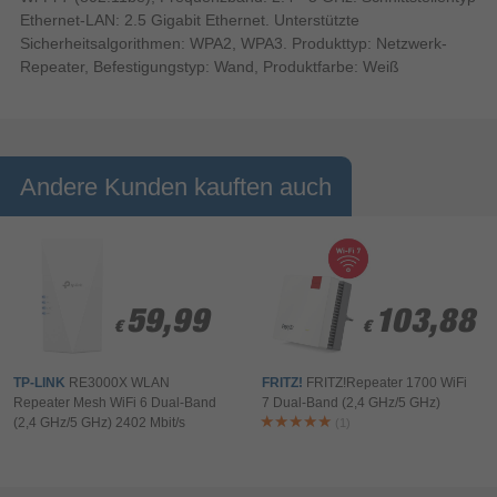
Ethernet-LAN: 2.5 Gigabit Ethernet. Unterstützte
Sicherheitsalgorithmen: WPA2, WPA3. Produkttyp: Netzwerk-
Repeater, Befestigungstyp: Wand, Produktfarbe: Weiß
Andere Kunden kauften auch
59,99
59,99
103,88
103,88
€
€
€
€
TP-LINK
RE3000X WLAN
FRITZ!
FRITZ!Repeater 1700 WiFi
Repeater Mesh WiFi 6 Dual-Band
7 Dual-Band (2,4 GHz/5 GHz)
(2,4 GHz/5 GHz) 2402 Mbit/s
(1)