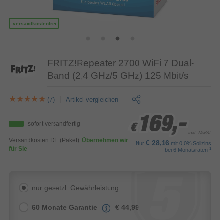
versandkostenfrei
FRITZ!Repeater 2700 WiFi 7 Dual-
Band (2,4 GHz/5 GHz) 125 Mbit/s
(7)
Artikel vergleichen
169,-
169,-
169,-
sofort versandfertig
€
€
€
inkl. MwSt.
Versandkosten DE (Paket):
Übernehmen wir
€ 28,16
Nur
mit 0,0% Sollzins
für Sie
1
bei 6 Monatsraten
nur gesetzl. Gewährleistung
60 Monate Garantie
€
44,99