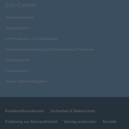
Info-Center
Unsere Services
Versandinfos
Informationen zu Lieferzeiten
Garantieverlängerung und Geräteschutz Premium
Zahlungsarten
Finanzierung
Unser Technik-Ratgeber
Kundeninformationen
Sicherheit & Datenschutz
Erklärung zur Barrierefreiheit
Vertrag widerrufen
Kontakt