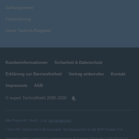
Zahlungsarten
Finanzierung
Unser Technik-Ratgeber
Kundeninformationen
Sicherheit & Datenschutz
Erklärung zur Barrierefreiheit
Vertrag widerrufen
Kontakt
Impressum
AGB
© expert TechnoMarkt 2008–2026
Alle Preise inkl. MwSt., zzgl.
Versandkosten
.
1
mit 0,0% Sollzins bei 6 Monatsraten. Vertragspartner ist die BNP Paribas S.A.
Angaben stellen zugleich das repräsentative Beispiel im Sinne des § 6a PangV dar.