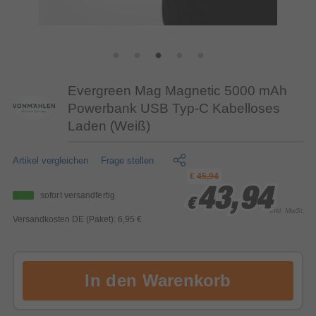
Evergreen Mag Magnetic 5000 mAh
Powerbank USB Typ-C Kabelloses
Laden (Weiß)
Artikel vergleichen
Frage stellen
€
45,94
43,94
43,94
43,94
sofort versandfertig
€
€
€
inkl. MwSt.
Versandkosten DE (Paket): 6,95 €