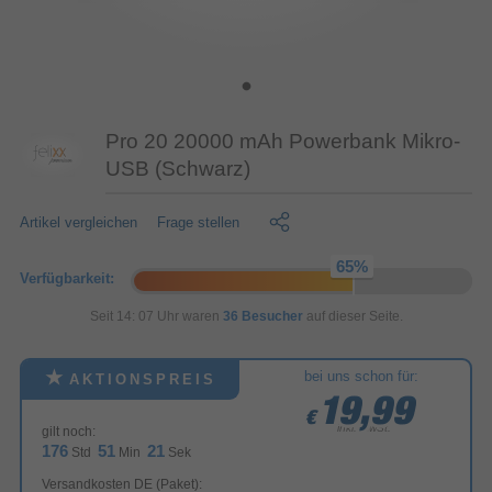
Pro 20 20000 mAh Powerbank Mikro-
USB (Schwarz)
Artikel vergleichen
Frage stellen
Verfügbarkeit:
Seit 14: 07 Uhr waren
36 Besucher
auf dieser Seite.
bei uns schon für:
AKTIONSPREIS
19,99
19,99
19,99
€
€
€
inkl. MwSt.
gilt noch:
176
51
21
Std
Min
Sek
Versandkosten DE (Paket):