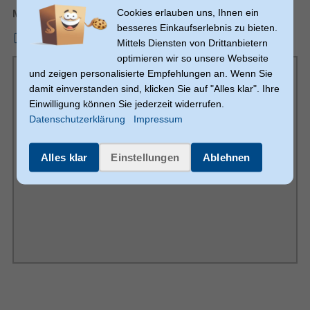
Design
Cookies erlauben uns, Ihnen ein
Merkblatt
besseres Einkaufserlebnis zu bieten.
Universal
Aufladekompatibilität
mmo_127625352_1750080025_2154_803553.pdf
Mittels Diensten von Drittanbietern
Anzahl simultan anschließbarer
3
optimieren wir so unsere Webseite
Geräte (max)
und zeigen personalisierte Empfehlungen an. Wenn Sie
Produktfarbe
Schwarz
damit einverstanden sind, klicken Sie auf "Alles klar". Ihre
Energie
Einwilligung können Sie jederzeit widerrufen.
Datenschutzerklärung
Impressum
2 A
Ausgangsstrom
2,1 A
Ausgangsstrom Anschluss 1
Alles klar
Einstellungen
Ablehnen
2,1 A
Ausgangsstrom Anschluss 2
2 A
Anschluss 3 Ausgangsstrom
5 V
Eingangsspannung
5 V
Ausgangsspannung
2 A
Eingangsstrom
Gewicht & Abmessungen
404 g
Gewicht
27 mm
Höhe