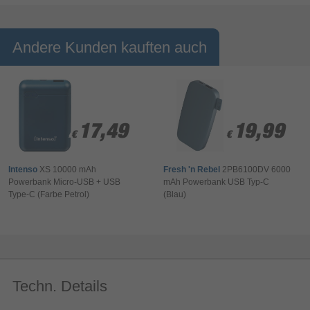
Andere Kunden kauften auch
17,49
17,49
19,99
19,99
€
€
€
€
Intenso
XS 10000 mAh
Fresh 'n Rebel
2PB6100DV 6000
Powerbank Micro-USB + USB
mAh Powerbank USB Typ-C
Type-C (Farbe Petrol)
(Blau)
Techn. Details