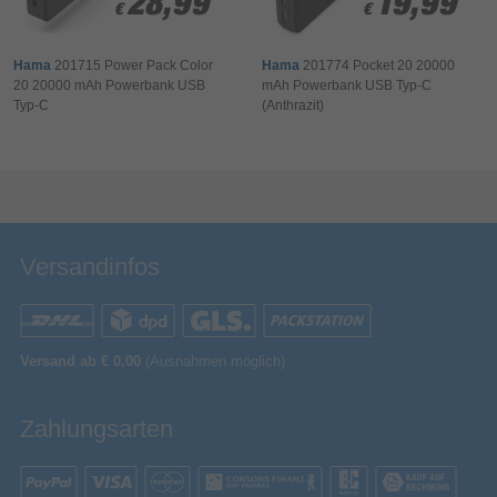
28,99
28,99
19,99
19,99
€
€
€
€
Hama
201715 Power Pack Color
Hama
201774 Pocket 20 20000
20 20000 mAh Powerbank USB
mAh Powerbank USB Typ-C
Typ-C
(Anthrazit)
Bewertung & Kommentar speichern
Versandinfos
Versand ab € 0,00
(Ausnahmen möglich)
Zahlungsarten