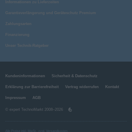
Informationen zu Lieferzeiten
Garantieverlängerung und Geräteschutz Premium
Zahlungsarten
Finanzierung
Unser Technik-Ratgeber
Kundeninformationen
Sicherheit & Datenschutz
Erklärung zur Barrierefreiheit
Vertrag widerrufen
Kontakt
Impressum
AGB
© expert TechnoMarkt 2008–2026
Alle Preise inkl. MwSt., zzgl.
Versandkosten
.