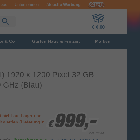
Jobs
Unternehmen
Aktuelle Werbung
€ 0,00
te & Co
Garten,Haus & Freizeit
Marken
) 1920 x 1200 Pixel 32 GB
 GHz (Blau)
st nicht auf Lager und
999,-
999,-
999,-
t werden (Lieferung in
€
€
€
inkl. MwSt.