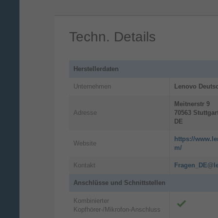
Techn. Details
Herstellerdaten
Unternehmen
Lenovo Deuts
Meitnerstr
9
Adresse
70563
Stuttgar
DE
https://www.l
Website
m/
Kontakt
Fragen_DE@l
IdeaP
Anschlüsse und Schnittstellen
Kombinierter
Kopfhörer-/Mikrofon-Anschluss