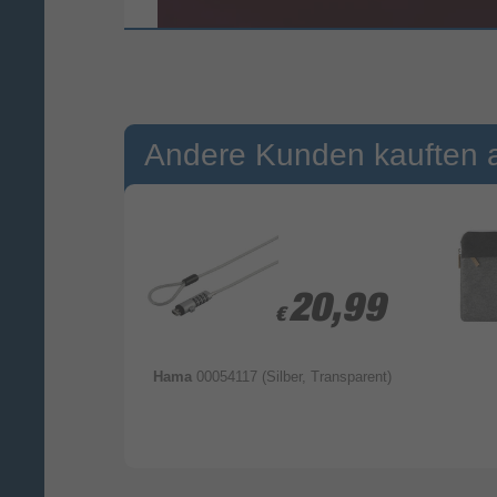
Andere Kunden kauften 
9,99
9,99
20,99
20,99
€
€
chwarz)
Hama
00054117 (Silber, Transparent)