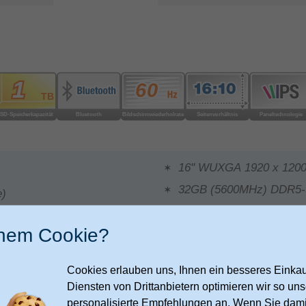
16" WUXGA 1920 x 1200
32GB (5600MHz) DDR5-
e)
inem Cookie?
Cookies erlauben uns, Ihnen ein besseres Einkauf
Diensten von Drittanbietern optimieren wir so u
personalisierte Empfehlungen an. Wenn Sie dami