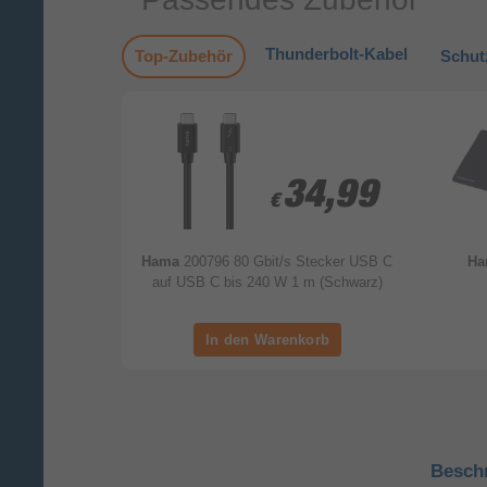
Thunderbolt-Kabel
Top-Zubehör
Schut
1,79
1,79
34,99
34,99
€
€
hrfarbig)
Hama
200796 80 Gbit/s Stecker USB C
H
auf USB C bis 240 W 1 m (Schwarz)
Besch