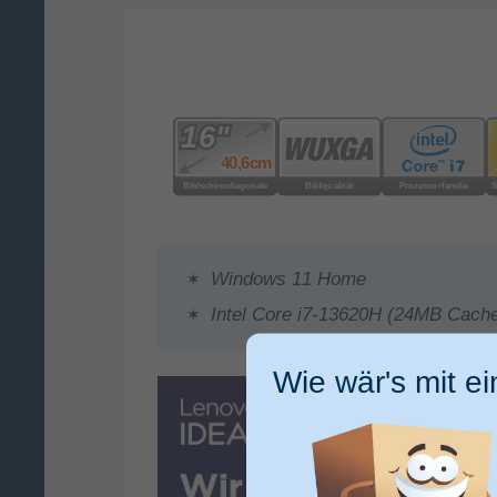
Windows 11 Home
Intel Core i7-13620H (24MB Cach
Wie wär's mit e