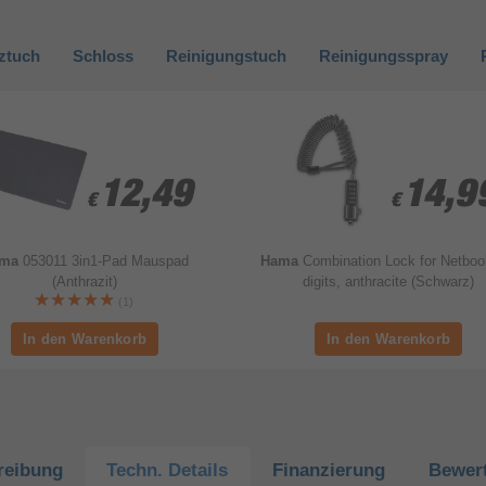
ztuch
Schloss
Reinigungstuch
Reinigungsspray
12,49
12,49
14,9
14,9
€
€
€
€
ama
053011 3in1-Pad Mauspad
Hama
Combination Lock for Netboo
(Anthrazit)
digits, anthracite (Schwarz)
(1)
reibung
Techn.
Details
Finanzierung
Bewer