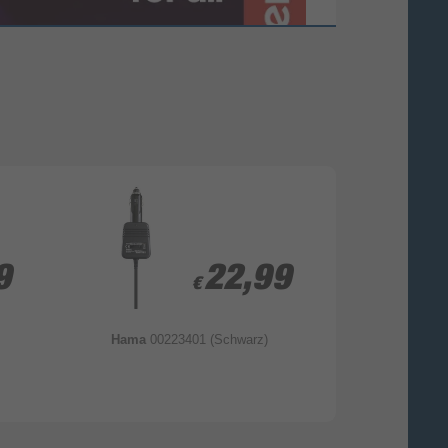
9
9
22,99
22,99
€
€
Hama
00223401 (Schwarz)
Hama
00