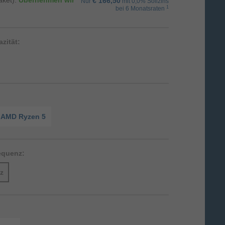
aket):
Übernehmen wir
€ 166,50
Nur
mit 0,0% Sollzins
1
bei 6 Monatsraten
zität:
AMD Ryzen 5
equenz:
z