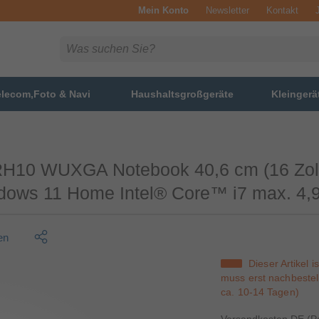
Mein Konto
Newsletter
Kontakt
elecom,Foto & Navi
Haushaltsgroßgeräte
Kleingerä
RH10 WUXGA Notebook 40,6 cm (16 Zoll
ws 11 Home Intel® Core™ i7 max. 4,9
en
Dieser Artikel i
muss erst nachbestell
ca. 10-14 Tagen)