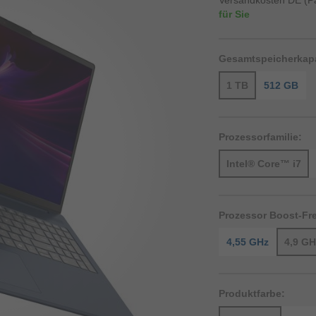
Versandkosten DE (P
für Sie
Gesamtspeicherkapa
1 TB
512 GB
Prozessorfamilie:
Intel® Core™ i7
Prozessor Boost-Fr
4,55 GHz
4,9 GH
Produktfarbe: