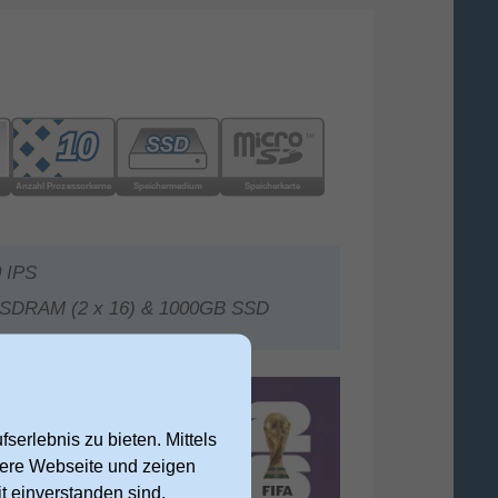
 IPS
SDRAM (2 x 16) & 1000GB SSD
serlebnis zu bieten. Mittels
nsere Webseite und zeigen
t einverstanden sind,