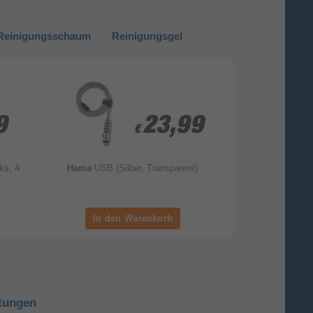
Reinigungsschaum
Reinigungsgel
9
9
23,99
23,99
€
€
ks, 4
Hama
USB (Silber, Transparent)
Hama
N
tungen