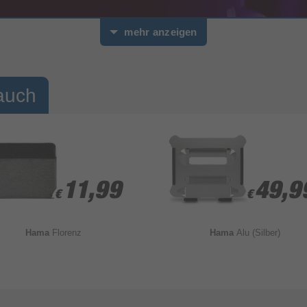
mehr anzeigen
auch
11,99
11,99
49,9
49,9
€
€
€
€
Hama
Florenz
Hama
Alu (Silber)