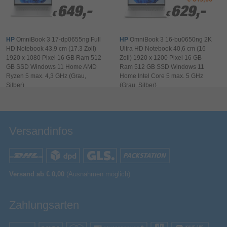
sichere dir exklusive In-Game-Vergünstigungen,
Taste zum Stummschalten des Mikrofons;
649,-
649,-
629,-
629,-
Partnerrabatte und sammle jährlich Punkte mit
HP Security tools
Kamera Privatsphäre-Verschluss; Unterstützt
€
€
€
€
Trusted Platform Module (Firmware TPM)
[11]
Xbox Rewards.
HP Imagepad
HP
OmniBook 3 17-dp0655ng Full
HP
OmniBook 3 16-bu0650ng 2K
HD Notebook 43,9 cm (17.3 Zoll)
Ultra HD Notebook 40,6 cm (16
HP TrueVision FHD
HP front camera
1920 x 1080 Pixel 16 GB Ram 512
Zoll) 1920 x 1200 Pixel 16 GB
GB SSD Windows 11 Home AMD
Ram 512 GB SSD Windows 11
HP Dual Speakers
HP speaker type
Ryzen 5 max. 4,3 GHz (Grau,
Home Intel Core 5 max. 5 GHz
HP Support Assistent; HP Connection
Bewertung & Kommentar speichern
Silber)
(Grau, Silber)
HP Software provided
Optimizer; HP AI Companion
Haus
HP-Segment
199642493087
HP GTIN (EAN/UPC)
Versandinfos
Nachhaltigkeit
ENERGY STAR, EPEAT, EPEAT Gold, EPEAT
Nachhaltigkeitszertifikate
Climate +
Nachhaltigkeitskonformität
Versand ab € 0,00
(Ausnahmen möglich)
Kunststoff in Basis und
Copilot in Windows mit Copilot-Taste
Lautsprechergehäuse, der andernfalls ins
Nachhaltige Technologien und
Meer gelangen würde; Tastatur-Keycaps und -
Zahlungsarten
Materialien
schalter enthalten recycelten
Copilot in Windows bietet dir intelligente
Haushaltskunststoff
Antworten. Zugriff durch einfaches Drücken der