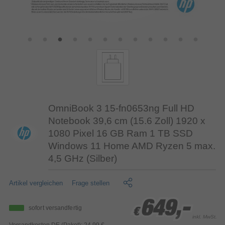
OmniBook 3 15-fn0653ng Full HD
Notebook 39,6 cm (15.6 Zoll) 1920 x
1080 Pixel 16 GB Ram 1 TB SSD
Windows 11 Home AMD Ryzen 5 max.
4,5 GHz (Silber)
Artikel vergleichen
Frage stellen
649,-
649,-
649,-
sofort versandfertig
€
€
€
inkl. MwSt.