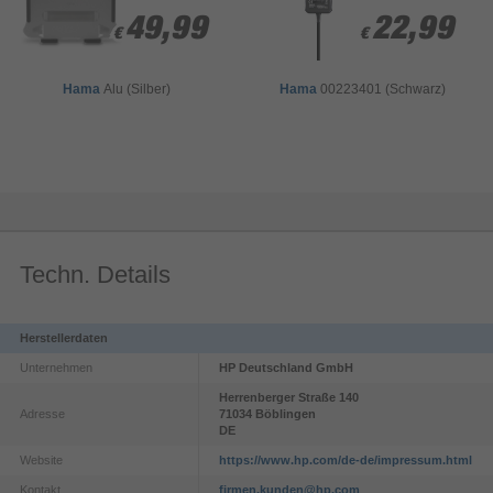
Sekunden
von
49,99
49,99
22,99
22,99
HP 
0
€
€
€
€
OmniBook 
Sekunden
3 15.6 
inch 
Laptop 
Hama
Alu (Silber)
Hama
00223401 (Schwarz)
Next 
Gen AI 
PC-
AMD 
Glacier 
Silver - 
Annotated 
360-
degree 
Spin 
Video - 
German
Techn. Details
Herstellerdaten
Unternehmen
HP Deutschland GmbH
Herrenberger Straße
140
Adresse
71034
Böblingen
DE
Website
https://www.hp.com/de-de/impressum.html
Kontakt
firmen.kunden@hp.com