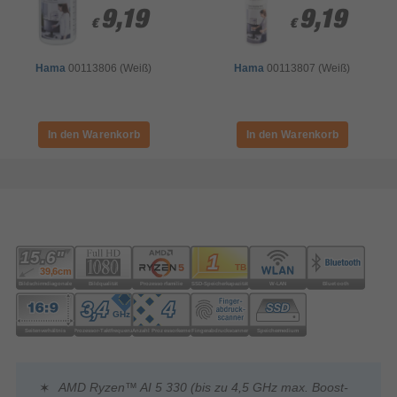
9,19
9,19
9,19
9,19
€
€
€
€
Hama
00113806 (Weiß)
Hama
00113807 (Weiß)
AMD Ryzen™ AI 5 330 (bis zu 4,5 GHz max. Boost-