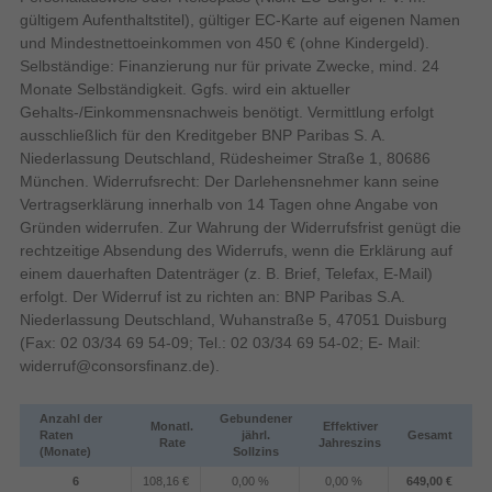
gültigem Aufenthaltstitel), gültiger EC-Karte auf eigenen Namen
Akku-/Batteriebetriebsdauer
9,25 h
und Mindestnettoeinkommen von 450 € (ohne Kindergeld).
Selbständige: Finanzierung nur für private Zwecke, mind. 24
41 Wh
Batteriekapazität
Monate Selbständigkeit. Ggfs. wird ein aktueller
Bildschirm
Gehalts-/Einkommensnachweis benötigt. Vermittlung erfolgt
ausschließlich für den Kreditgeber BNP Paribas S. A.
Blendfreies Display
Niederlassung Deutschland, Rüdesheimer Straße 1, 80686
Natives Seitenverhältnis
München. Widerrufsrecht: Der Darlehensnehmer kann seine
Genießen Sie die Sonne und Ihre Lieblingsinhalte
Vertragserklärung innerhalb von 14 Tagen ohne Angabe von
mit diesem entspiegelten Display. Das Display ist
Gründen widerrufen. Zur Wahrung der Widerrufsfrist genügt die
Bildqualität
nicht reflektierend und kaum glänzend, sodass es
rechtzeitige Absendung des Widerrufs, wenn die Erklärung auf
im Freien nur wenige Spiegelungseffekte aufweist.
einem dauerhaften Datenträger (z. B. Brief, Telefax, E-Mail)
62,5%
Farbskala
erfolgt. Der Widerruf ist zu richten an: BNP Paribas S.A.
62,5%
sRGB Abdeckung (klassisch)
Niederlassung Deutschland, Wuhanstraße 5, 47051 Duisburg
(Fax: 02 03/34 69 54-09; Tel.: 02 03/34 69 54-02; E- Mail:
Micro-Edge
Displayrahmen-Technologie
widerruf@consorsfinanz.de
).
39,6 cm
Bildschirmdiagonale (cm)
Anzahl der
Gebundener
Bildschirmdiagonale
Monatl.
Effektiver
Raten
jährl.
Gesamt
Rate
Jahreszins
(Monate)
Sollzins
250 cd/m²
Helligkeit
6
108,16 €
0,00 %
0,00 %
649,00 €