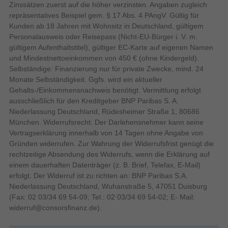
Zinssätzen zuerst auf die höher verzinsten. Angaben zugleich
repräsentatives Beispiel gem. § 17 Abs. 4 PAngV. Gültig für
Natives Seitenverhältnis
Kunden ab 18 Jahren mit Wohnsitz in Deutschland, gültigem
Personalausweis oder Reisepass (Nicht-EU-Bürger i. V. m.
gültigem Aufenthaltstitel), gültiger EC-Karte auf eigenen Namen
Premium-AI für alle
und Mindestnettoeinkommen von 450 € (ohne Kindergeld).
Mit einem Prozessor bis zu AMD Ryzen™ AI 7 350 (50 TOPs)
Bildqualität
Selbständige: Finanzierung nur für private Zwecke, mind. 24
bietet dieses Notebook mehr von allem, was Gamer wünschen:
Monate Selbständigkeit. Ggfs. wird ein aktueller
hohe Core-Anzahl und hohe Taktfrequenzen für begeisternde
Gehalts-/Einkommensnachweis benötigt. Vermittlung erfolgt
Bildraten, großer On-Chip-Speicher für extrem geringe Latenz
Panel-Typ
ausschließlich für den Kreditgeber BNP Paribas S. A.
sowie erweiterte Energieeffizienz und integrierte AI-Verarbeitung
Niederlassung Deutschland, Rüdesheimer Straße 1, 80686
für Gaming-Funktionen der nächsten Generation.
München. Widerrufsrecht: Der Darlehensnehmer kann seine
Windows 11 Home
Display-Oberfläche
Vertragserklärung innerhalb von 14 Tagen ohne Angabe von
Betriebssystem
Gründen widerrufen. Zur Wahrung der Widerrufsfrist genügt die
Bis zu
43,9 cm
Bildschirmdiagonale (cm)
rechtzeitige Absendung des Widerrufs, wenn die Erklärung auf
AMD Ryzen™ 7 350-
einem dauerhaften Datenträger (z. B. Brief, Telefax, E-Mail)
Prozessoren
Bildschirmdiagonale
erfolgt. Der Widerruf ist zu richten an: BNP Paribas S.A.
Bis zu
Niederlassung Deutschland, Wuhanstraße 5, 47051 Duisburg
50 TOPS
(Fax: 02 03/34 69 54-09; Tel.: 02 03/34 69 54-02; E- Mail:
AI-Engine
Display-Auflösung
1920 x 1080 Pixel
widerruf@consorsfinanz.de
).
Bis zu
Touchscreen
8 Cores / 16 Threads