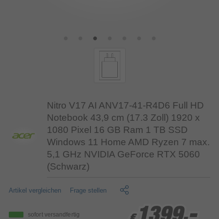
Nitro V17 AI ANV17-41-R4D6 Full HD
Notebook 43,9 cm (17.3 Zoll) 1920 x
1080 Pixel 16 GB Ram 1 TB SSD
Windows 11 Home AMD Ryzen 7 max.
5,1 GHz NVIDIA GeForce RTX 5060
(Schwarz)
Artikel vergleichen
Frage stellen
1399,-
1399,-
1399,-
sofort versandfertig
€
€
€