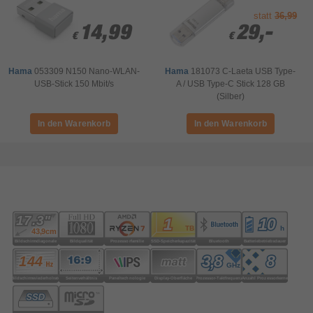
statt
36,99
14,99
14,99
29,-
29,-
€
€
€
€
Hama
053309 N150 Nano-WLAN-
Hama
181073 C-Laeta USB Type-
USB-Stick 150 Mbit/s
A / USB Type-C Stick 128 GB
(Silber)