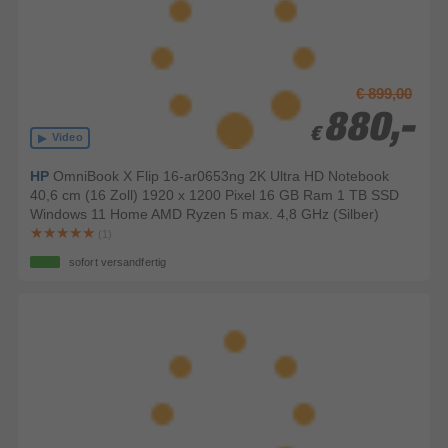
€ 899,00
880,-
880,-
€
€
Video
HP
OmniBook X Flip 16-ar0653ng 2K Ultra HD Notebook
40,6 cm (16 Zoll) 1920 x 1200 Pixel 16 GB Ram 1 TB SSD
Windows 11 Home AMD Ryzen 5 max. 4,8 GHz (Silber)
(1)
sofort versandfertig