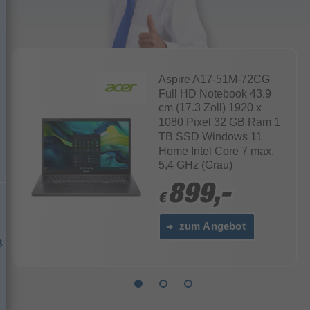
Aspire A17-51M-72CG
Full HD Notebook 43,9
cm (17.3 Zoll) 1920 x
1080 Pixel 32 GB Ram 1
TB SSD Windows 11
Home Intel Core 7 max.
5,4 GHz (Grau)
899,-
899,-
€
€
zum Angebot
B