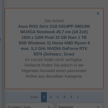
l
Der Artikel
Asus ROG Strix G18 G814PP-S8014W
WUXGA Notebook 45,7 cm (18 Zoll)
1920 x 1200 Pixel 32 GB Ram 1 TB
B
SSD Windows 11 Home AMD Ryzen 9
max. 5,3 GHz NVIDIA GeForce RTX
5070 (Schwarz, Grau)
ist zurzeit leider nicht verfügbar.
Vielleicht finden Sie jedoch in der
folgenden Auswahl einen passenden
Artikel aus derselben Kategorie.
Seite:
1
2
3
4
5
»