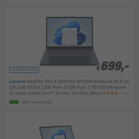
699,-
699,-
€
€
versandkostenfrei
Lenovo
IdeaPad Slim 3 16IRH10 WUXGA Notebook 40,6 cm
(16 Zoll) 1920 x 1200 Pixel 16 GB Ram 1 TB SSD Windows
11 Home Intel® Core™ i5 max. 4,6 GHz (Blau)
(1)
sofort versandfertig