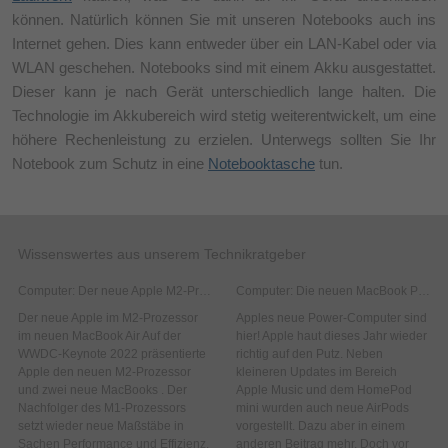
können. Natürlich können Sie mit unseren Notebooks auch ins
Internet gehen. Dies kann entweder über ein LAN-Kabel oder via
WLAN geschehen. Notebooks sind mit einem Akku ausgestattet.
Dieser kann je nach Gerät unterschiedlich lange halten. Die
Technologie im Akkubereich wird stetig weiterentwickelt, um eine
höhere Rechenleistung zu erzielen. Unterwegs sollten Sie Ihr
Notebook zum Schutz in eine
Notebooktasche
tun.
Wissenswertes aus unserem Technikratgeber
Computer: Der neue Apple M2-Prozessor und neue MacBooks
Computer: Die neuen MacBook Pro´s
Der neue Apple im M2-Prozessor
Apples neue Power-Computer sind
im neuen MacBook Air Auf der
hier! Apple haut dieses Jahr wieder
WWDC-Keynote 2022 präsentierte
richtig auf den Putz. Neben
Apple den neuen M2-Prozessor
kleineren Updates im Bereich
und zwei neue MacBooks . Der
Apple Music und dem HomePod
Nachfolger des M1-Prozessors
mini wurden auch neue AirPods
setzt wieder neue Maßstäbe in
vorgestellt. Dazu aber in einem
Sachen Performance und Effizienz.
anderen Beitrag mehr. Doch vor