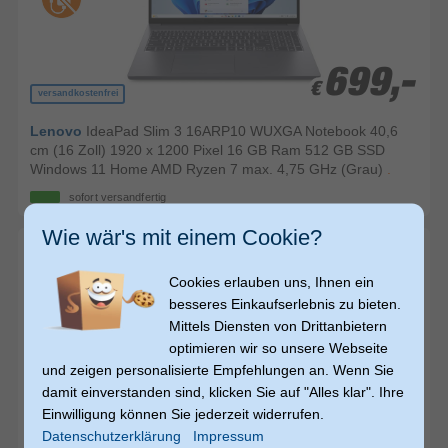
699,-
699,-
€
€
versandkostenfrei
Lenovo
IdeaPad Slim 3 16ARP10 WUXGA Notebook 40,6
cm (16 Zoll) 1920 x 1200 Pixel 16 GB Ram 512 GB SSD
Windows 11 Home AMD Ryzen 7 max. 4,75 GHz (Grau)
.
sofort versandfertig
Wie wär's mit einem Cookie?
Cookies erlauben uns, Ihnen ein
besseres Einkaufserlebnis zu bieten.
Mittels Diensten von Drittanbietern
optimieren wir so unsere Webseite
und zeigen personalisierte Empfehlungen an. Wenn Sie
€ 799,00
damit einverstanden sind, klicken Sie auf "Alles klar". Ihre
750,-
750,-
750,-
Einwilligung können Sie jederzeit widerrufen.
€
€
€
Datenschutzerklärung
Impressum