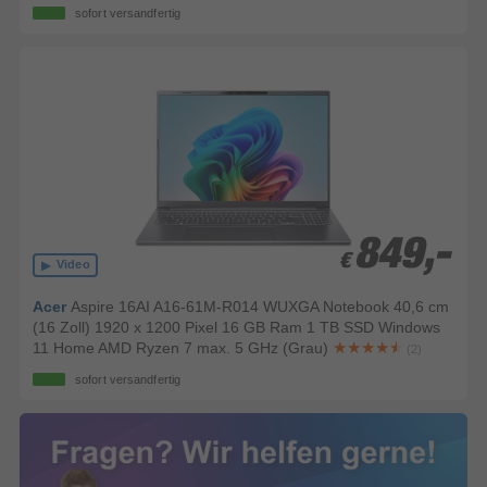
sofort versandfertig
849,-
849,-
€
€
Video
Acer
Aspire 16AI A16-61M-R014 WUXGA Notebook 40,6 cm
(16 Zoll) 1920 x 1200 Pixel 16 GB Ram 1 TB SSD Windows
11 Home AMD Ryzen 7 max. 5 GHz (Grau)
(2)
sofort versandfertig