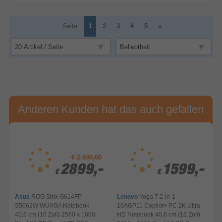
Seite:
1
2
3
4
5
»
Anderen Kunden hat das auch gefallen
€ 2.930,00
2899,-
2899,-
1599,-
1599,-
€
€
€
€
Asus
ROG Strix G614FP-
Lenovo
Yoga 7 2-in-1
S5062W WUXGA Notebook
16AGP11 Copilot+ PC 2K Ultra
40,6 cm (16 Zoll) 2560 x 1600
HD Notebook 40,6 cm (16 Zoll)
N