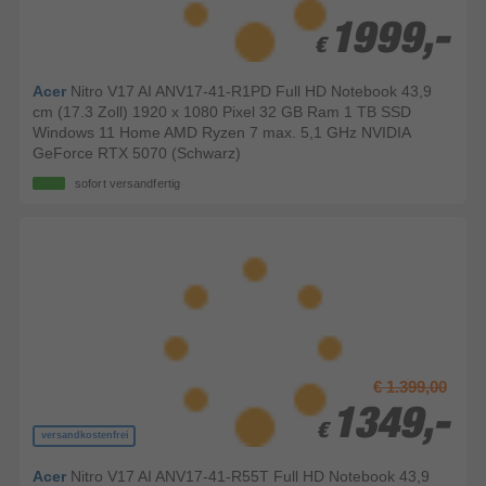
1999,-
1999,-
€
€
Acer
Nitro V17 AI ANV17-41-R1PD Full HD Notebook 43,9
cm (17.3 Zoll) 1920 x 1080 Pixel 32 GB Ram 1 TB SSD
Windows 11 Home AMD Ryzen 7 max. 5,1 GHz NVIDIA
GeForce RTX 5070 (Schwarz)
sofort versandfertig
€ 1.399,00
1349,-
1349,-
€
€
versandkostenfrei
Acer
Nitro V17 AI ANV17-41-R55T Full HD Notebook 43,9