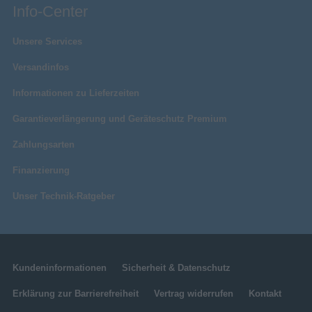
Info-Center
Unsere Services
Versandinfos
Informationen zu Lieferzeiten
Garantieverlängerung und Geräteschutz Premium
Zahlungsarten
Finanzierung
Unser Technik-Ratgeber
Kundeninformationen
Sicherheit & Datenschutz
Erklärung zur Barrierefreiheit
Vertrag widerrufen
Kontakt