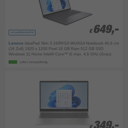
649,-
649,-
€
€
versandkostenfrei
Lenovo
IdeaPad Slim 3 16IRH10 WUXGA Notebook 40,6 cm
(16 Zoll) 1920 x 1200 Pixel 16 GB Ram 512 GB SSD
Windows 11 Home Intel® Core™ i5 max. 4,6 GHz (Grau)
sofort versandfertig
349,-
349,-
€
€