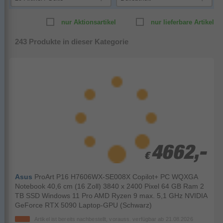
nur Aktionsartikel
nur lieferbare Artikel
243
Produkte in dieser Kategorie
4662,-
4662,-
€
€
Asus
ProArt P16 H7606WX-SE008X Copilot+ PC WQXGA
Notebook 40,6 cm (16 Zoll) 3840 x 2400 Pixel 64 GB Ram 2
TB SSD Windows 11 Pro AMD Ryzen 9 max. 5,1 GHz NVIDIA
GeForce RTX 5090 Laptop-GPU (Schwarz)
Artikel ist bereits nachbestellt, vorauss. verfügbar ab
21.08.2026