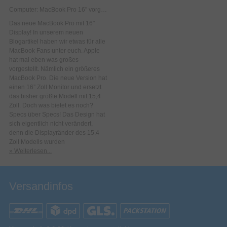
Computer: MacBook Pro 16" vorgestellt!
Das neue MacBook Pro mit 16"
Display! In unserem neuen
Blogartikel haben wir etwas für alle
MacBook Fans unter euch. Apple
hat mal eben was großes
vorgestellt. Nämlich ein größeres
MacBook Pro. Die neue Version hat
einen 16” Zoll Monitor und ersetzt
das bisher größte Modell mit 15,4
Zoll. Doch was bietet es noch?
Specs über Specs! Das Design hat
sich eigentlich nicht verändert,
denn die Displayränder des 15,4
Zoll Modells wurden
» Weiterlesen...
Versandinfos