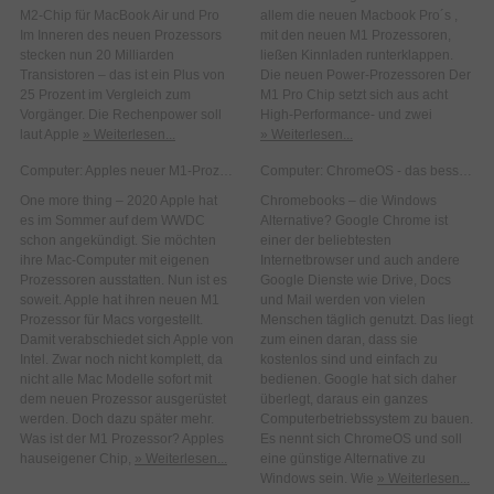
M2-Chip für MacBook Air und Pro
allem die neuen Macbook Pro´s ,
Im Inneren des neuen Prozessors
mit den neuen M1 Prozessoren,
stecken nun 20 Milliarden
ließen Kinnladen runterklappen.
Transistoren – das ist ein Plus von
Die neuen Power-Prozessoren Der
25 Prozent im Vergleich zum
M1 Pro Chip setzt sich aus acht
Vorgänger. Die Rechenpower soll
High-Performance- und zwei
laut Apple
» Weiterlesen...
» Weiterlesen...
Computer: Apples neuer M1-Prozessor
Computer: ChromeOS - das bessere Windows?
One more thing – 2020 Apple hat
Chromebooks – die Windows
es im Sommer auf dem WWDC
Alternative? Google Chrome ist
schon angekündigt. Sie möchten
einer der beliebtesten
ihre Mac-Computer mit eigenen
Internetbrowser und auch andere
Prozessoren ausstatten. Nun ist es
Google Dienste wie Drive, Docs
soweit. Apple hat ihren neuen M1
und Mail werden von vielen
Prozessor für Macs vorgestellt.
Menschen täglich genutzt. Das liegt
Damit verabschiedet sich Apple von
zum einen daran, dass sie
Intel. Zwar noch nicht komplett, da
kostenlos sind und einfach zu
nicht alle Mac Modelle sofort mit
bedienen. Google hat sich daher
dem neuen Prozessor ausgerüstet
überlegt, daraus ein ganzes
werden. Doch dazu später mehr.
Computerbetriebssystem zu bauen.
Was ist der M1 Prozessor? Apples
Es nennt sich ChromeOS und soll
hauseigener Chip,
» Weiterlesen...
eine günstige Alternative zu
Windows sein. Wie
» Weiterlesen...