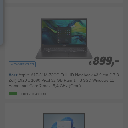
899,-
899,-
€
€
versandkostenfrei
Acer
Aspire A17-51M-72CG Full HD Notebook 43,9 cm (17.3
Zoll) 1920 x 1080 Pixel 32 GB Ram 1 TB SSD Windows 11
Home Intel Core 7 max. 5,4 GHz (Grau)
sofort versandfertig