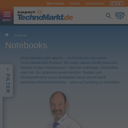
Mein Konto
Kontakt
Unternehmen
Computer
Notebooks
Mobil arbeiten oder spielen – mit Notebooks von expert-
TechnoMarkt kein Problem. Wir bieten starke Geräte führender
Marken in allen Preisklassen – ideal für unterwegs, Homeoffice
oder Uni. Ein Notebook vereint Monitor, Tastatur und
FILTER
Recheneinheit in einem kompakten Gerät und ist damit
besonders flexibel einsetzbar – ohne auf Leistung zu verzichten.