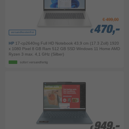
€ 499,00
470,-
470,-
470,-
€
€
€
versandkostenfrei
HP
17-cp2640ng Full HD Notebook 43,9 cm (17.3 Zoll) 1920
x 1080 Pixel 8 GB Ram 512 GB SSD Windows 11 Home AMD
Ryzen 3 max. 4,1 GHz (Silber)
sofort versandfertig
949,-
949,-
€
€