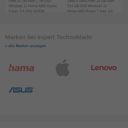
Pixel 32 GB Ram 1 TB SSD
2880 x 1800 Pixel 16 GB Ram
Windows 11 Home AMD Ryzen
512 GB SSD Windows 11
9 max. 5,4 GHz NVIDIA
Home AMD Ryzen 7 max. 4,6
I
GeForce RTX 5070 (Schwarz,
GHz (Muschel (Farbe))
Grau)
(
Marken bei expert TechnoMarkt
» alle Marken anzeigen