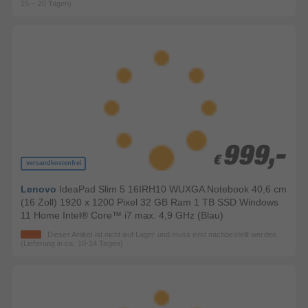
15 – 20 Tagen)
999,-
999,-
€
€
versandkostenfrei
Lenovo
IdeaPad Slim 5 16IRH10 WUXGA Notebook 40,6 cm
(16 Zoll) 1920 x 1200 Pixel 32 GB Ram 1 TB SSD Windows
11 Home Intel® Core™ i7 max. 4,9 GHz (Blau)
Dieser Artikel ist nicht auf Lager und muss erst nachbestellt werden
(Lieferung in ca. 10-14 Tagen)