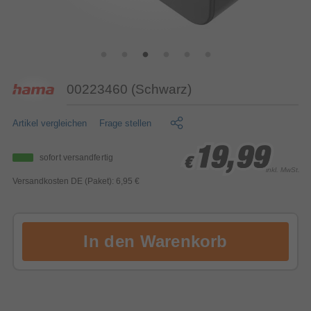
00223460 (Schwarz)
Artikel vergleichen
Frage stellen
19,99
19,99
19,99
sofort versandfertig
€
€
€
inkl. MwSt.
Versandkosten DE (Paket): 6,95 €