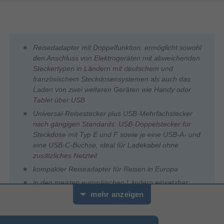
Reisedadapter mit Doppelfunktion: ermöglicht sowohl
den Anschluss von Elektrogeräten mit abweichenden
Steckertypen in Ländern mit deutschem und
französischem Steckdosensystemen als auch das
Laden von zwei weiteren Geräten wie Handy oder
Tablet über USB
Universal-Reisestecker plus USB-Mehrfachstecker
nach gängigen Standards: USB-Doppelstecker für
Steckdose mit Typ E und F sowie je eine USB-A- und
eine USB-C-Buchse, ideal für Ladekabel ohne
zusätzliches Netzteil
kompakter Reiseadapter für Reisen in Europa
in den meisten europäischen Ländern einsetzbar:
Österreich, Belgien, Kroatien, Tschechien,
mehr anzeigen
Frankreich, Deutschland, Island, Norwegen, Spanien,
Schweden und in vielen weiteren Ländern