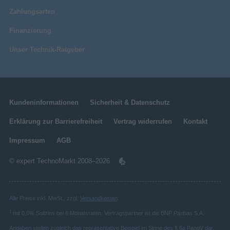
Zahlungsarten
Finanzierung
Unser Technik-Ratgeber
Kundeninformationen
Sicherheit & Datenschutz
Erklärung zur Barrierefreiheit
Vertrag widerrufen
Kontakt
Impressum
AGB
© expert TechnoMarkt 2008–2026
Alle Preise inkl. MwSt., zzgl.
Versandkosten
.
1
mit 0,0% Sollzins bei 6 Monatsraten. Vertragspartner ist die BNP Paribas S.A.
Angaben stellen zugleich das repräsentative Beispiel im Sinne des § 6a PangV dar.