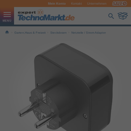
Mein Konto
Kontakt
Unternehmen
Garten,Haus & Freizeit
Steckdosen
Netzteile / Strom Adapter