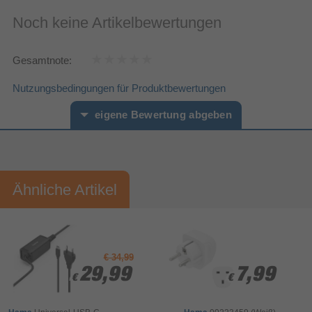
Noch keine Artikelbewertungen
Gesamtnote:
Nutzungsbedingungen für Produktbewertungen
eigene Bewertung abgeben
Vorname*
Nachname*
Ähnliche Artikel
Ihre Bewertung:
Bitte mindestens 20 Wörter eingeben
Ihr Kommentar*
€ 34,99
29,99
29,99
7,99
7,99
€
€
€
€