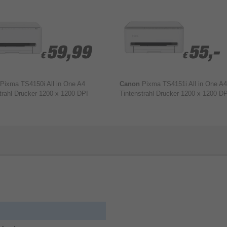
59,99
59,99
55,-
55,-
€
€
€
€
Pixma TS4150i All in One A4
Canon
Pixma TS4151i All in One A4
trahl Drucker 1200 x 1200 DPI
Tintenstrahl Drucker 1200 x 1200 DP