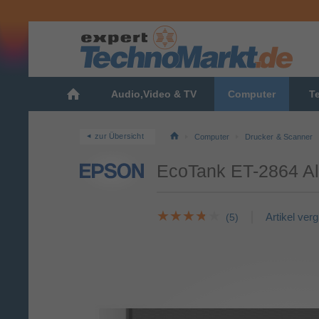
Audio,Video & TV
Computer
T
zur Übersicht
Computer
Drucker & Scanner
EcoTank ET-2864 All
Artikel ver
(5)