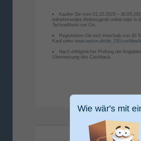
Kaufen Sie vom 01.10.2025 – 30.09.202
teilnehmendes Aktionsgerät online oder in 
TechnoMarkt vor
Ort
.
Registrieren Sie sich innerhalb von 30
Kauf unter
www.epson.de/de_DE/cashbac
Nach erfolgreicher Prüfung der Angaben, 
Überweisung des Cashback.
Wie wär's mit e