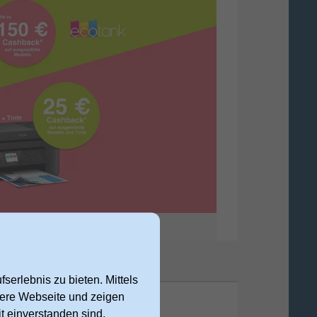
serlebnis zu bieten. Mittels
nsere Webseite und zeigen
t einverstanden sind,