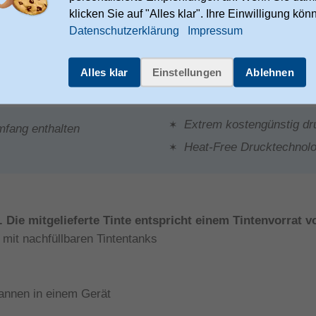
klicken Sie auf "Alles klar". Ihre Einwilligung kön
Datenschutzerklärung
Impressum
Alles klar
Einstellungen
Ablehnen
Extrem kostengünstig d
umfang enthalten
Heat-Free Drucktechnolo
 Die mitgelieferte Tinte entspricht einem Tintenvorrat v
mit nachfüllbaren Tintentanks
annen in einem Gerät