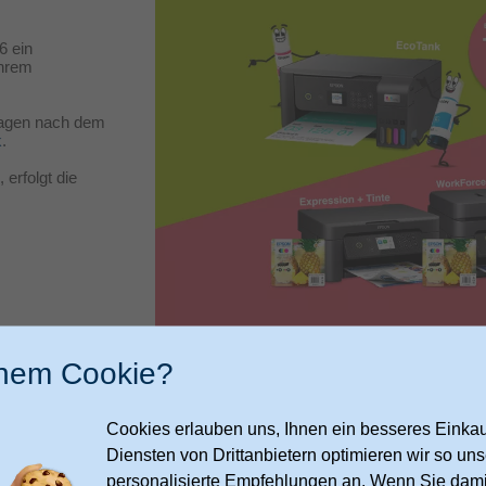
6 ein
Ihrem
 Tagen nach dem
k
.
erfolgt die
*Zu den vollständigen
Teilnahmebedingungen
.
inem Cookie?
Cookies erlauben uns, Ihnen ein besseres Einkauf
Diensten von Drittanbietern optimieren wir so u
personalisierte Empfehlungen an. Wenn Sie dami