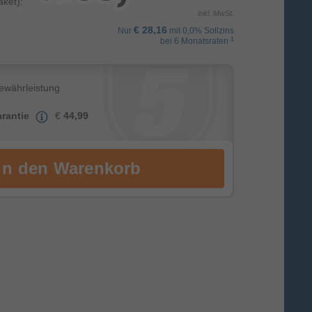
ket):
inkl. MwSt.
€ 28,16
Nur
mit 0,0% Sollzins
1
bei 6 Monatsraten
Gewährleistung
rantie
€
44,99