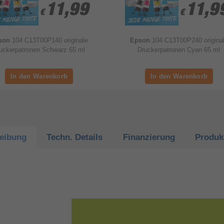
11,99
11,99
11,9
11,9
€
€
€
€
son
104 C13T00P140 originale
Epson
104 C13T00P240 origina
uckerpatronen Schwarz 65 ml
Druckerpatronen Cyan 65 ml
eibung
Techn.
Details
Finanzierung
Produk