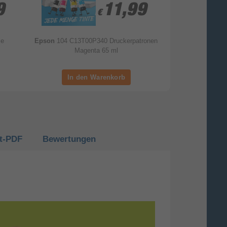
9
9
11,99
11,99
€
€
le
Epson
104 C13T00P340 Druckerpatronen
Epson
104 C
Magenta 65 ml
Druckerpa
t-
PDF
Bewertungen