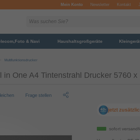
Mein Konto
Newsletter
Kontakt
elecom,Foto & Navi
Haushaltsgroßgeräte
Kleingerä
Multifunktionsdrucker
 in One A4 Tintenstrahl Drucker 5760 x
gleichen
Frage stellen
jetzt zusätzl
sofort versandf