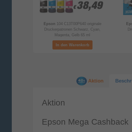
8,99
8,99
38,49
38,49
€
€
er Photo Paper
Epson
104 C13T00P640 originale
Ep
iß)
Druckerpatronen Schwarz, Cyan,
Dr
Magenta, Gelb 65 ml
Aktion
Beschr
Aktion
Epson Mega Cashback