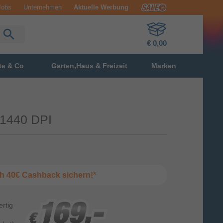
Jobs
Unternehmen
Aktuelle Werbung
€ 0,00
te & Co
Garten,Haus & Freizeit
Marken
 1440 DPI
ich 40€ Cashback sichern!*
ertig
169,-
169,-
169,-
€
€
€