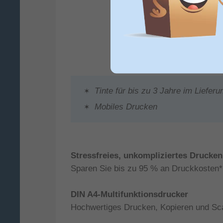
Tinte für bis zu 3 Jahre im Liefer
Mobiles Drucken
Stressfreies, unkompliziertes Drucken.
Sparen Sie bis zu 95 % an Druckkosten* 
DIN A4-Multifunktionsdrucker
Hochwertiges Drucken, Kopieren und Sc