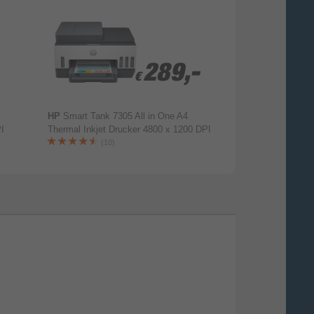
289,-
289,-
€
€
HP
Smart Tank 7305 All in One A4
HP
Smart Tank 5
I
Thermal Inkjet Drucker 4800 x 1200 DPI
Thermal Inkjet D
(10)
(8)