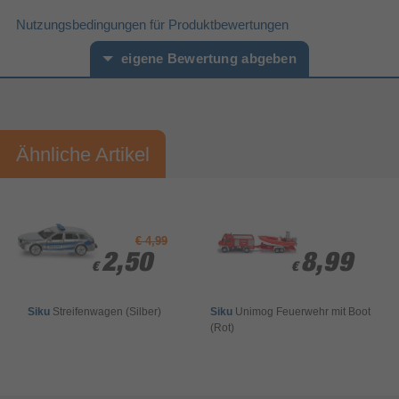
Drinnen
Empfohlene Nutzung
Nutzungsbedingungen für Produktbewertungen
Gewicht & Abmessungen
eigene Bewertung abgeben
120 mm
Höhe
385 mm
Tiefe
Vorname*
Nachname*
Ähnliche Artikel
Ihre Bewertung:
Bitte mindestens 20 Wörter eingeben
Ihr Kommentar*
€ 4,99
2,50
2,50
8,99
8,99
€
€
€
€
Siku
Streifenwagen (Silber)
Siku
Unimog Feuerwehr mit Boot
(Rot)
Bewertung & Kommentar speichern