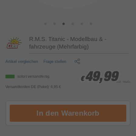
R.M.S. Titanic - Modellbau & -
fahrzeuge (Mehrfarbig)
Artikel vergleichen
Frage stellen
49,99
49,99
49,99
sofort versandfertig
€
€
€
inkl. MwSt.
Versandkosten DE (Paket): 6,95 €