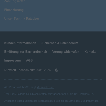
Zahlungsarten
Finanzierung
Unser Technik-Ratgeber
Kundeninformationen
Sicherheit & Datenschutz
Erklärung zur Barrierefreiheit
Vertrag widerrufen
Kontakt
Impressum
AGB
© expert TechnoMarkt 2008–2026
Alle Preise inkl. MwSt., zzgl.
Versandkosten
.
1
mit 0,0% Sollzins bei 6 Monatsraten. Vertragspartner ist die BNP Paribas S.A.
Angaben stellen zugleich das repräsentative Beispiel im Sinne des § 6a PangV dar.