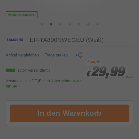
versandkostenfrei
EP-TA800NWEGEU (Weiß)
Artikel vergleichen
Frage stellen
€
44,99
29,99
29,99
29,99
sofort versandfertig
€
€
€
inkl. MwSt.
Versandkosten DE (Paket):
Übernehmen wir
für Sie