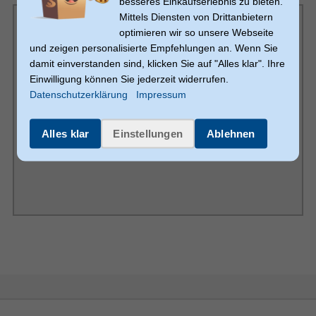
besseres Einkaufserlebnis zu bieten.
Breite
47,4 mm
Mittels Diensten von Drittanbietern
optimieren wir so unsere Webseite
26,2 mm
Tiefe
und zeigen personalisierte Empfehlungen an. Wenn Sie
Leistung
damit einverstanden sind, klicken Sie auf "Alles klar". Ihre
Universal
Aufladekompatibilität
Einwilligung können Sie jederzeit widerrufen.
Datenschutzerklärung
Impressum
Energiequelle
Alles klar
Einstellungen
Ablehnen
Drinnen
Aufladetyp
Anzahl simultan anschließbarer
1
Geräte (max)
Kabelloses Aufladen
USB Power Delivery
1
USB Typ-C Anzahl Anschlüsse
Schnellladung
3.0
USB-Stromversorgung Revision
25 W
USB-Stromversorgung bis zu