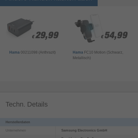
29,99
29,99
54,99
54,99
€
€
€
€
Hama
00211098 (Anthrazit)
Hama
FC10 Motion (Schwarz,
Metallisch)
Techn. Details
Herstellerdaten
Unternehmen
Samsung Electronics GmbH