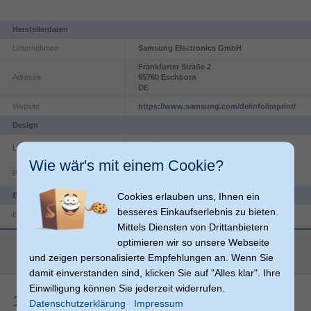
Pad aufladen, selbst wenn es in einem Cover
steckt. Die Energieübertragung kann viele Cover
Herstellerdaten
durchdringen, deshalb kannst du dein Smartphone
Unternehmen
Samsung Electronics GmbH
zum Aufladen einfach hinlegen.
Frankfurter Straße
2
Adresse
65760
Eschborn
DE
Website
https://www.samsung.com/de/info/imprint/
Design
LED-Anzeigen
Wie wär's mit einem Cookie?
Produktfarbe
Schwarz
Cookies erlauben uns, Ihnen ein
Energie
besseres Einkaufserlebnis zu bieten.
9 V
Eingangsspannung
Mittels Diensten von Drittanbietern
1.67 A
Eingangsstrom
optimieren wir so unsere Webseite
mehr anzeigen
Farbige LED, die du dimmen kannst
Gewicht & Abmessungen
und zeigen personalisierte Empfehlungen an. Wenn Sie
damit einverstanden sind, klicken Sie auf "Alles klar". Ihre
85 g
Gewicht
Die farbige LED-Anzeige zeigt dir den aktuellen
Einwilligung können Sie jederzeit widerrufen.
14,7 mm
Höhe
Ladestatus an und lässt sich nachts dimmen, damit
1 Artikelbewertungen
Datenschutzerklärung
Impressum
du ungestört schlafen kannst.