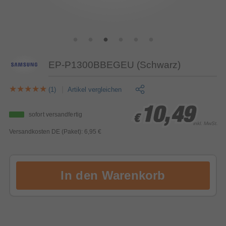
EP-P1300BBEGEU (Schwarz)
(1)
Artikel vergleichen
10,49
10,49
10,49
sofort versandfertig
€
€
€
inkl. MwSt.
Versandkosten DE (Paket): 6,95 €