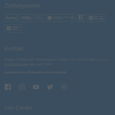
Zahlungsarten
Smartphone oder deine True Wireless-Kopfhörer
neue Energie brauchen.
Kontakt
Fragen, Anregungen, Beschwerden? Sagen Sie uns Ihre Meinung via
Kontaktformular
oder per E-Mail:
kundenservice@expert-technomarkt.de
Lade auf, was dir gefällt
Der Wireless Charger Pad ist mit verschiedenen
Info-Center
Android und Apple Geräten kompatibel, sodass du