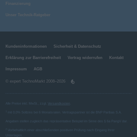
Finanzierung
Unser Technik-Ratgeber
Kundeninformationen
Sicherheit & Datenschutz
Erklärung zur Barrierefreiheit
Vertrag widerrufen
Kontakt
Impressum
AGB
© expert TechnoMarkt 2008–2026
Alle Preise inkl. MwSt., zzgl.
Versandkosten
.
1
mit 0,0% Sollzins bei 6 Monatsraten. Vertragspartner ist die BNP Paribas S.A.
Angaben stellen zugleich das repräsentative Beispiel im Sinne des § 6a PangV dar.
2
Vorbehaltlich einer abschließenden positiven Prüfung nach Eingang Ihrer
Unterlagen.