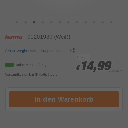
00201980 (Weiß)
Artikel vergleichen
Frage stellen
€
17,99
14,99
14,99
14,99
sofort versandfertig
€
€
€
inkl. MwSt.
Versandkosten DE (Paket): 6,95 €