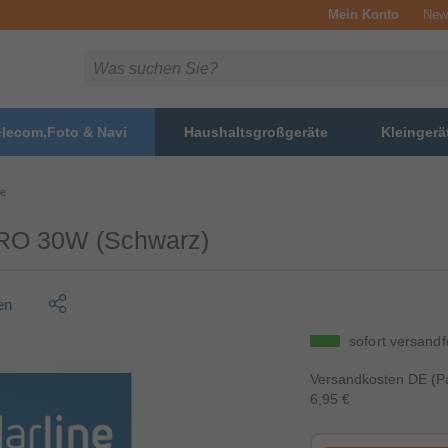
Mein Konto
News
elecom,Foto & Navi
Haushaltsgroßgeräte
Kleingerä
te
O 30W (Schwarz)
en
sofort versandf
Versandkosten DE (Pa
6,95 €