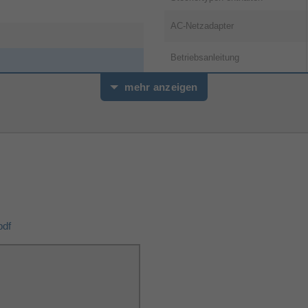
AC-Netzadapter
Betriebsanleitung
Weitere Spezifikationen
mehr anzeigen
Akkus/Batterien enthalten
Sonstiges
Artikelnummer
Herstellerartikelnummer
niversal
df