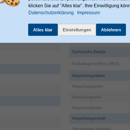
llularline.com/en/informativa-
klicken Sie auf "Alles klar". Ihre Einwilligung kön
Datenschutzerklärung
Impressum
Logistikdaten
Alles klar
Einstellungen
Ablehnen
Ursprungsland
Garantiezeit
Technische Details
Funkanlagenrichtlinie (RED)
Verpackungsdaten
Verpackungsbreite
Verpackungstiefe
Verpackungshöhe
Verpackungsinhalt
Steckertypen enthalten