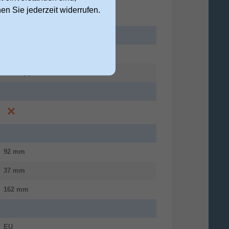
nen Sie jederzeit widerrufen.
China
2 Jahr(e)
92 mm
37 mm
162 mm
EU