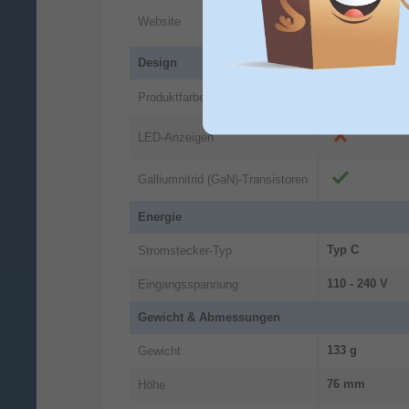
https://www.ce
Website
sito-web
Design
Produktfarbe
Schwarz
LED-Anzeigen
Galliumnitrid (GaN)-Transistoren
Energie
Typ C
Stromstecker-Typ
110 - 240 V
Eingangsspannung
Gewicht & Abmessungen
133 g
Gewicht
76 mm
Höhe