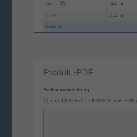
Breite
36,5 mm
31,5 mm
Tiefe
Leistung
Energiequelle
Drinnen
Aufladetyp
Produkt-PDF
USB Power Delivery
30 W
USB-Stromversorgung bis zu
Bedienungsanleitung
Smartphone, U
Aufladekompatibilität
mmo_104875876_1706448845_5755_5085.p
Anzahl simultan anschließbarer
2
Geräte (max)
Kabelloses Aufladen