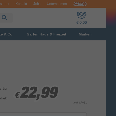
letter
Kontakt
Jobs
Unternehmen
€ 0,00
te & Co
Garten,Haus & Freizeit
Marken
ertig
22,99
22,99
22,99
€
€
€
ket):
inkl. MwSt.