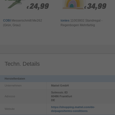
24,99
24,99
34,99
34,99
€
€
€
€
COBI
Messerschmitt Me262
tonies
11003802 Standregal -
(Grün, Grau)
Regenbogen Mehrfarbig
Techn. Details
Herstellerdaten
Unternehmen
Mattel GmbH
Solmsstr.
83
Adresse
60486
Frankfurt
DE
https://shopping.mattel.com/de-
Website
de/pages/terms-conditions