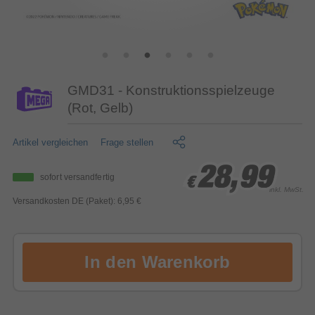
GMD31 - Konstruktionsspielzeuge
(Rot, Gelb)
Artikel vergleichen
Frage stellen
28,99
28,99
28,99
sofort versandfertig
€
€
€
inkl. MwSt.
Versandkosten DE (Paket): 6,95 €