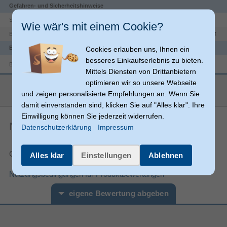
Gefahren- und Sicherheitshinweise
{loc-value}
Sicherheitswarnung
Wie wär's mit einem Cookie?
Nicht für Kinder unter 36 Monaten geeignet
EU TSD Warnung
Batterie
Cookies erlauben uns, Ihnen ein
besseres Einkaufserlebnis zu bieten.
Batterien erforderlich
Mittels Diensten von Drittanbietern
optimieren wir so unsere Webseite
Anzahl unterstützter
mehr anzeigen
0
Akkus/Batterien
und zeigen personalisierte Empfehlungen an. Wenn Sie
Funktionen
damit einverstanden sind, klicken Sie auf "Alles klar". Ihre
Einwilligung können Sie jederzeit widerrufen.
Bausatz
Produkttyp
Noch keine Artikelbewertungen
Datenschutzerklärung
Impressum
211 Stück(e)
Anzahl Teile
Kinder
Empfohlene Altersgruppe
Gesamtnote:
Alles klar
Einstellungen
Ablehnen
Junge/Mädchen
Vorgeschlagenes Geschlecht
Nutzungsbedingungen für Produktbewertungen
Mit Ton
eigene Bewertung abgeben
Sound-Effekte
Empfohlenes Alter in Jahren
7 Jahr(e)
(mind.)
Vorname*
Nachname*