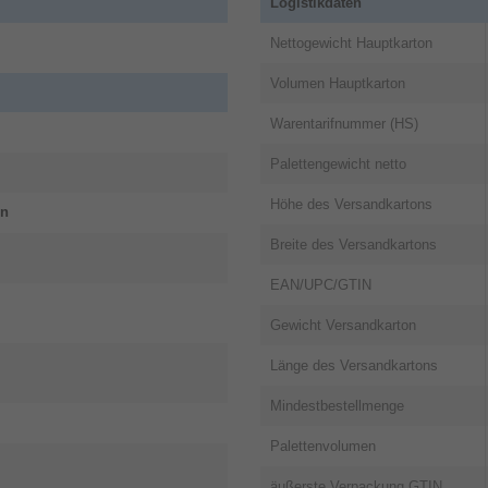
Logistikdaten
Nettogewicht Hauptkarton
Volumen Hauptkarton
Warentarifnummer (HS)
Palettengewicht netto
Höhe des Versandkartons
en
Breite des Versandkartons
EAN/UPC/GTIN
Gewicht Versandkarton
Länge des Versandkartons
Mindestbestellmenge
Palettenvolumen
äußerste Verpackung GTIN