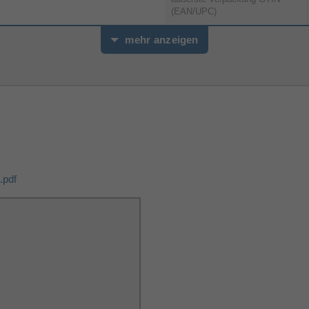
(EAN/UPC)
Datum der Produktankündigung
mehr anzeigen
Vorbestellstart
Verkaufsstart
Nachhaltigkeit
Nachhaltigkeitszertifikate
Verpackungsinformation
pdf
Verpackungsvolumen
Eigengewicht Verpackung
Verpackungstiefe
Verpackungshöhe
W
Verpackungsbreite