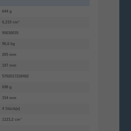
644 g
6,219 cm³
95030035
96,6 kg
205 mm
197 mm
5702017228402
698 g
154 mm
4 Stück(e)
1123,2 cm³