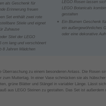
LEGO Rosen lassen sich 
en als Geschenk für
LEGO Botanicals kombin
nde Erinnerung freuen
gestalten
n Set enthält zwei rote
Ein Blumen Geschenk für
stellbare Stiele und eignet
ein außergewöhnliches 
für Zuhause
oder eine dekorative Auf
Jeder Stiel der LEGO
6 cm lang und verschönert
ab 8 Jahren Mädchen
e Überraschung zu einem besonderen Anlass. Die Rosen sind
r zum Muttertag. In einer Vase schmücken sie als hübscher
üten, grüne Blätter und Stängel in variabler Länge. Lässt s
rauß aus LEGO Steinen zu gestalten. Das Set ist außerde