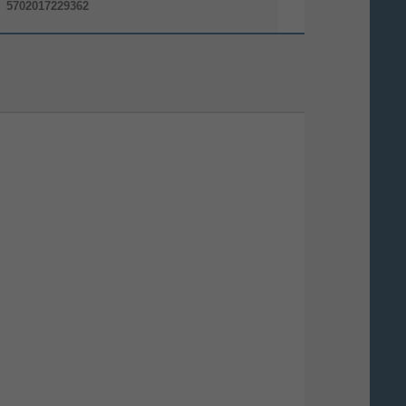
5702017229362
02-12-2020
01-01-2021
01-01-2021
Forest Stewardship Council (FSC)
1,239 cm³
0 g
191 mm
46 mm
141 mm