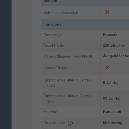
Batterie
Batterien erforderlich
Funktionen
Bausatz
Produkttyp
120 Stück(e)
Anzahl Teile
Junge/Mädch
Vorgeschlagenes Geschlecht
Sound-Effekte
Empfohlenes Alter in Jahren
8 Jahr(e)
(mind.)
Empfohlenes Alter in Jahren
99 Jahr(e)
(max.)
Kunststoff
Material
Produktfarbe
Mehrfarbig