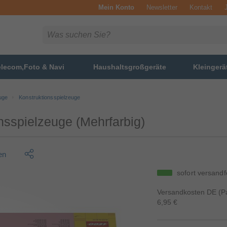
Mein Konto
Newsletter
Kontakt
elecom,Foto & Navi
Haushaltsgroßgeräte
Kleingerä
uge
Konstruktionsspielzeuge
nsspielzeuge (Mehrfarbig)
en
sofort versandf
Versandkosten DE (Pa
6,95 €