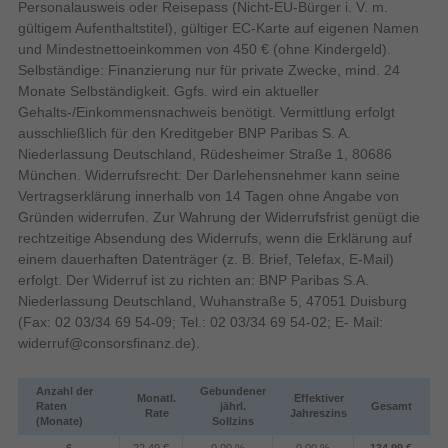
Personalausweis oder Reisepass (Nicht-EU-Bürger i. V. m.
Kompaktkamera
Kamera-Typ
gültigem Aufenthaltstitel), gültiger EC-Karte auf eigenen Namen
Bildschirm
und Mindestnettoeinkommen von 450 € (ohne Kindergeld).
Bildschirmauflösung
Selbständige: Finanzierung nur für private Zwecke, mind. 24
230000 Pixel
(numerisch)
Monate Selbständigkeit. Ggfs. wird ein aktueller
LCD
Display
Gehalts-/Einkommensnachweis benötigt. Vermittlung erfolgt
ausschließlich für den Kreditgeber BNP Paribas S. A.
Niederlassung Deutschland, Rüdesheimer Straße 1, 80686
Bildschirmdiagonale
München. Widerrufsrecht: Der Darlehensnehmer kann seine
Vertragserklärung innerhalb von 14 Tagen ohne Angabe von
Touchscreen
Gründen widerrufen. Zur Wahrung der Widerrufsfrist genügt die
rechtzeitige Absendung des Widerrufs, wenn die Erklärung auf
Blende
einem dauerhaften Datenträger (z. B. Brief, Telefax, E-Mail)
1/2000 s
Kürzeste Verschlusszeit
erfolgt. Der Widerruf ist zu richten an: BNP Paribas S.A.
4 s
Längste Verschlusszeit
Niederlassung Deutschland, Wuhanstraße 5, 47051 Duisburg
(Fax: 02 03/34 69 54-09; Tel.: 02 03/34 69 54-02; E- Mail:
Blitz
widerruf@consorsfinanz.de
).
0,3 - 3,9 m
Blitzreichweite (Weitwinkel)
1,2 - 2,4 m
Blitzreichweite (Tele)
Anzahl der
Gebundener
Monatl.
Effektiver
Auto, Blitz Aus, Flash an, Rote-Augen-
Raten
jährl.
Gesamt
Rate
Jahreszins
Blitz-Modi
Reduzierung, Langsame Synchronisation
(Monate)
Sollzins
Design
6
22,49 €
0,00 %
0,00 %
134,99 €