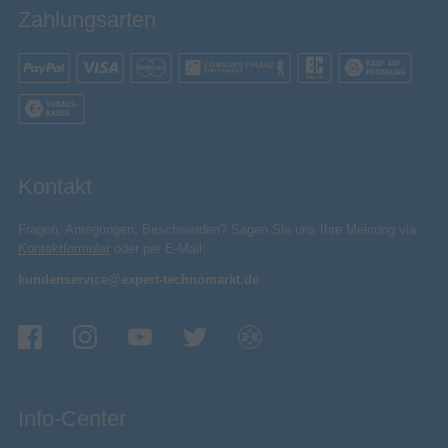
Zahlungsarten
Bluetooth
Nahfeldkommunikation (NFC)
Speicher
512 GB
Max. Speicherkartengröße
63 MB
Speicherkapazität
Kontakt
Kompatible Speicherkarten
SD, SDHC, SDXC
Fragen, Anregungen, Beschwerden? Sagen Sie uns Ihre Meinung via
Verpackungsinhalt
Kontaktformular
oder per E-Mail:
Trageschlaufe enthalten
kundenservice@expert-technomarkt.de
Akkus/Batterien enthalten
USB
Mitgelieferte Kabel
AC-Netzadapter
Info-Center
Schnellstartübersicht
Video