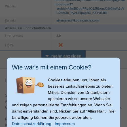
https://kodak.diymediamoments.com/pages/a
bout-us-1?
Website
srsltid=AfmBOoqPRyJO1J51wnJ09tGbWt1vV
LD5m3b_PyzLiRpagR3_hZYyR3RI
Kontakt
aftersales@kodak.gtcie.com
Anschlüsse und Schnittstellen
2.0
USB-Version
HDMI
Audio
mehr anzeigen
Eingebautes Mikrofon
Wie wär's mit einem Cookie?
Batterie
Finanzierung
Cookies erlauben uns, Ihnen ein
200 Schüsse
Akkulaufzeit (CIPA Standard)
besseres Einkaufserlebnis zu bieten.
Lithium-Ion (Li-Ion)
Akku-/Batterietechnologie
Mittels Diensten von Drittanbietern
Schon ab
11,69 €
monatlich Finanzierung bei einer maximalen
Belichtung
optimieren wir so unsere Webseite
Anzahl Raten von 12 Monaten; Gesamtbetrag 140,28 €;
und zeigen personalisierte Empfehlungen an. Wenn Sie
100
ISO-Empfindlichkeit (min)
Gebundener jährl. Sollzinssatz 7,24 %, effekt. Jahreszins 7,49 %.
damit einverstanden sind, klicken Sie auf "Alles klar". Ihre
3200
ISO-Empfindlichkeit (max)
Einwilligung können Sie jederzeit widerrufen.
Finanzierung Ihres Einkaufs (Ratenplan-Verfügung) über den
Programm AE
Belichtungssteuerung
Datenschutzerklärung
Impressum
Kreditrahmen mit Mastercard, den Sie wiederholt in Anspruch