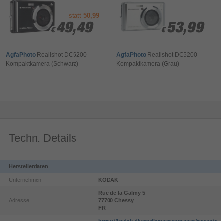
statt
50,99
49,49
49,49
53,99
53,99
€
€
€
€
AgfaPhoto
Realishot DC5200
AgfaPhoto
Realishot DC5200
Kompaktkamera (Schwarz)
Kompaktkamera (Grau)
Techn. Details
Herstellerdaten
Unternehmen
KODAK
Rue de la Galmy
5
Adresse
77700
Chessy
FR