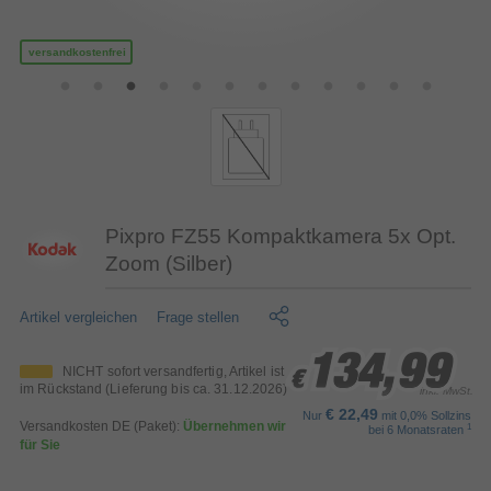
versandkostenfrei
Pixpro FZ55 Kompaktkamera 5x Opt.
Zoom (Silber)
Artikel vergleichen
Frage stellen
134,99
134,99
134,99
NICHT sofort versandfertig, Artikel ist
€
€
€
im Rückstand (Lieferung bis ca. 31.12.2026)
inkl. MwSt.
€ 22,49
Nur
mit 0,0% Sollzins
Versandkosten DE (Paket):
Übernehmen wir
1
bei 6 Monatsraten
für Sie