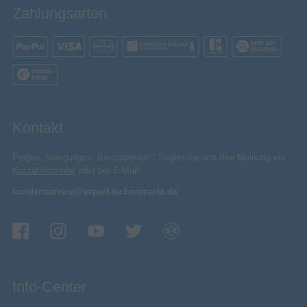
Zahlungsarten
Bluetooth
Nahfeldkommunikation (NFC)
Speicher
512 GB
Max. Speicherkartengröße
63 MB
Speicherkapazität
Kontakt
Kompatible Speicherkarten
SD, SDHC, SDXC
Fragen, Anregungen, Beschwerden? Sagen Sie uns Ihre Meinung via
Verpackungsinhalt
Kontaktformular
oder per E-Mail:
Trageschlaufe enthalten
kundenservice@expert-technomarkt.de
Akkus/Batterien enthalten
USB
Mitgelieferte Kabel
AC-Netzadapter
Info-Center
Schnellstartübersicht
Video