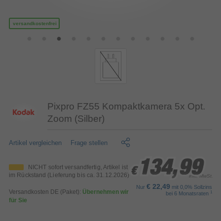
versandkostenfrei
Pixpro FZ55 Kompaktkamera 5x Opt.
Zoom (Silber)
Artikel vergleichen
Frage stellen
134,99
134,99
134,99
NICHT sofort versandfertig, Artikel ist
€
€
€
im Rückstand (Lieferung bis ca. 31.12.2026)
inkl. MwSt.
€ 22,49
Nur
mit 0,0% Sollzins
Versandkosten DE (Paket):
Übernehmen wir
1
bei 6 Monatsraten
für Sie