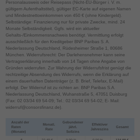
Personalausweis oder Reisepass (Nicht-EU-Bürger i. V. m.
Kompaktkamera
Kamera-Typ
gültigem Aufenthaltstitel), gültiger EC-Karte auf eigenen Namen
Bildschirm
und Mindestnettoeinkommen von 450 € (ohne Kindergeld).
Bildschirmauflösung
Selbständige: Finanzierung nur für private Zwecke, mind. 24
230000 Pixel
(numerisch)
Monate Selbständigkeit. Ggfs. wird ein aktueller
LCD
Display
Gehalts-/Einkommensnachweis benötigt. Vermittlung erfolgt
ausschließlich für den Kreditgeber BNP Paribas S. A.
Niederlassung Deutschland, Rüdesheimer Straße 1, 80686
Bildschirmdiagonale
München. Widerrufsrecht: Der Darlehensnehmer kann seine
Vertragserklärung innerhalb von 14 Tagen ohne Angabe von
Touchscreen
Gründen widerrufen. Zur Wahrung der Widerrufsfrist genügt die
rechtzeitige Absendung des Widerrufs, wenn die Erklärung auf
Blende
einem dauerhaften Datenträger (z. B. Brief, Telefax, E-Mail)
1/2000 s
Kürzeste Verschlusszeit
erfolgt. Der Widerruf ist zu richten an: BNP Paribas S.A.
4 s
Längste Verschlusszeit
Niederlassung Deutschland, Wuhanstraße 5, 47051 Duisburg
(Fax: 02 03/34 69 54-09; Tel.: 02 03/34 69 54-02; E- Mail:
Blitz
widerruf@consorsfinanz.de
).
0,3 - 3,9 m
Blitzreichweite (Weitwinkel)
1,2 - 2,4 m
Blitzreichweite (Tele)
Anzahl der
Gebundener
Monatl.
Effektiver
Auto, Blitz Aus, Flash an, Rote-Augen-
Raten
jährl.
Gesamt
Rate
Jahreszins
Blitz-Modi
Reduzierung, Langsame Synchronisation
(Monate)
Sollzins
Design
6
22,49 €
0,00 %
0,00 %
134,99 €