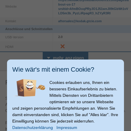
https://kodak.diymediamoments.com/pages/a
bout-us-1?
Website
srsltid=AfmBOoqPRyJO1J51wnJ09tGbWt1vV
LD5m3b_PyzLiRpagR3_hZYyR3RI
Kontakt
aftersales@kodak.gtcie.com
Anschlüsse und Schnittstellen
2.0
USB-Version
HDMI
Audio
mehr anzeigen
Eingebautes Mikrofon
Wie wär's mit einem Cookie?
Batterie
Finanzierung
Cookies erlauben uns, Ihnen ein
200 Schüsse
Akkulaufzeit (CIPA Standard)
besseres Einkaufserlebnis zu bieten.
Lithium-Ion (Li-Ion)
Akku-/Batterietechnologie
Mittels Diensten von Drittanbietern
Schon ab
11,69 €
monatlich Finanzierung bei einer maximalen
Belichtung
optimieren wir so unsere Webseite
Anzahl Raten von 12 Monaten; Gesamtbetrag 140,28 €;
und zeigen personalisierte Empfehlungen an. Wenn Sie
100
ISO-Empfindlichkeit (min)
Gebundener jährl. Sollzinssatz 7,24 %, effekt. Jahreszins 7,49 %.
damit einverstanden sind, klicken Sie auf "Alles klar". Ihre
3200
ISO-Empfindlichkeit (max)
Einwilligung können Sie jederzeit widerrufen.
Finanzierung Ihres Einkaufs (Ratenplan-Verfügung) über den
Programm AE
Belichtungssteuerung
Datenschutzerklärung
Impressum
Kreditrahmen mit Mastercard, den Sie wiederholt in Anspruch