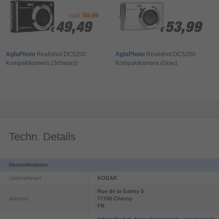
statt
50,99
49,49
49,49
53,99
53,99
€
€
€
€
AgfaPhoto
Realishot DC5200
AgfaPhoto
Realishot DC5200
Kompaktkamera (Schwarz)
Kompaktkamera (Grau)
Techn. Details
Herstellerdaten
Unternehmen
KODAK
Rue de la Galmy
5
Adresse
77700
Chessy
FR