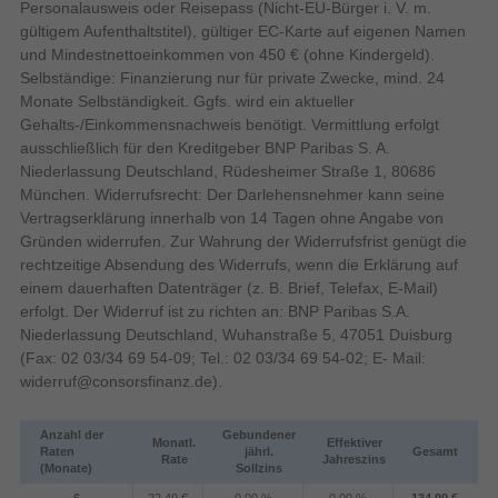
Personalausweis oder Reisepass (Nicht-EU-Bürger i. V. m.
Kompaktkamera
Kamera-Typ
gültigem Aufenthaltstitel), gültiger EC-Karte auf eigenen Namen
Bildschirm
und Mindestnettoeinkommen von 450 € (ohne Kindergeld).
Bildschirmauflösung
Selbständige: Finanzierung nur für private Zwecke, mind. 24
230000 Pixel
(numerisch)
Monate Selbständigkeit. Ggfs. wird ein aktueller
LCD
Display
Gehalts-/Einkommensnachweis benötigt. Vermittlung erfolgt
ausschließlich für den Kreditgeber BNP Paribas S. A.
Niederlassung Deutschland, Rüdesheimer Straße 1, 80686
Bildschirmdiagonale
München. Widerrufsrecht: Der Darlehensnehmer kann seine
Vertragserklärung innerhalb von 14 Tagen ohne Angabe von
Touchscreen
Gründen widerrufen. Zur Wahrung der Widerrufsfrist genügt die
rechtzeitige Absendung des Widerrufs, wenn die Erklärung auf
Blende
einem dauerhaften Datenträger (z. B. Brief, Telefax, E-Mail)
1/2000 s
Kürzeste Verschlusszeit
erfolgt. Der Widerruf ist zu richten an: BNP Paribas S.A.
4 s
Längste Verschlusszeit
Niederlassung Deutschland, Wuhanstraße 5, 47051 Duisburg
(Fax: 02 03/34 69 54-09; Tel.: 02 03/34 69 54-02; E- Mail:
Blitz
widerruf@consorsfinanz.de
).
0,3 - 3,9 m
Blitzreichweite (Weitwinkel)
1,2 - 2,4 m
Blitzreichweite (Tele)
Anzahl der
Gebundener
Monatl.
Effektiver
Auto, Blitz Aus, Flash an, Rote-Augen-
Raten
jährl.
Gesamt
Rate
Jahreszins
Blitz-Modi
Reduzierung, Langsame Synchronisation
(Monate)
Sollzins
Design
6
22,49 €
0,00 %
0,00 %
134,99 €