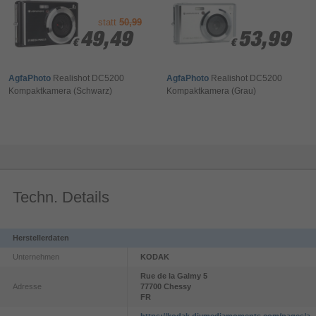
statt
50,99
49,49
49,49
53,99
53,99
€
€
€
€
AgfaPhoto
Realishot DC5200
AgfaPhoto
Realishot DC5200
Kompaktkamera (Schwarz)
Kompaktkamera (Grau)
Techn. Details
Herstellerdaten
Unternehmen
KODAK
Rue de la Galmy
5
Adresse
77700
Chessy
FR