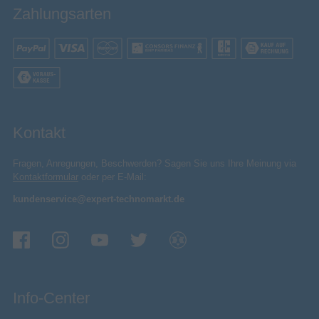
Zahlungsarten
Bluetooth
Nahfeldkommunikation (NFC)
Speicher
512 GB
Max. Speicherkartengröße
63 MB
Speicherkapazität
Kontakt
Kompatible Speicherkarten
SD, SDHC, SDXC
Fragen, Anregungen, Beschwerden? Sagen Sie uns Ihre Meinung via
Verpackungsinhalt
Kontaktformular
oder per E-Mail:
Trageschlaufe enthalten
kundenservice@expert-technomarkt.de
Akkus/Batterien enthalten
USB
Mitgelieferte Kabel
AC-Netzadapter
Info-Center
Schnellstartübersicht
Video