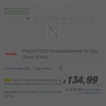
versandkostenfrei
Pixpro FZ55 Kompaktkamera 5x Opt.
Zoom (Pink)
Artikel vergleichen
Frage stellen
134,99
134,99
134,99
NICHT sofort versandfertig, Artikel ist
€
€
€
im Rückstand (Lieferung bis ca. 31.12.2026)
inkl. MwSt.
€ 22,49
Nur
mit 0,0% Sollzins
Versandkosten DE (Paket):
Übernehmen wir
1
bei 6 Monatsraten
für Sie