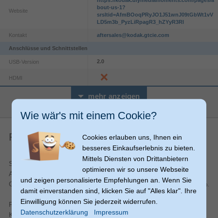
https://kodak.diymediamoments.com/pages/a
bout-us-1?
Website
srsltid=AfmBOoqPRyJO1J51wnJ09tGbWt1vV
LD5m3b_PyzLiRpagR3_hZYyR3RI
Kontakt
aftersales@kodak.gtcie.com
Anschlüsse und Schnittstellen
2.0
USB-Version
HDMI
Audio
mehr anzeigen
Eingebautes Mikrofon
Wie wär's mit einem Cookie?
Batterie
Finanzierung
Cookies erlauben uns, Ihnen ein
200 Schüsse
Akkulaufzeit (CIPA Standard)
besseres Einkaufserlebnis zu bieten.
Lithium-Ion (Li-Ion)
Akku-/Batterietechnologie
Mittels Diensten von Drittanbietern
Schon ab
11,69 €
monatlich Finanzierung bei einer maximalen
Belichtung
optimieren wir so unsere Webseite
Anzahl Raten von 12 Monaten; Gesamtbetrag 140,28 €;
und zeigen personalisierte Empfehlungen an. Wenn Sie
100
ISO-Empfindlichkeit (min)
Gebundener jährl. Sollzinssatz 7,24 %, effekt. Jahreszins 7,49 %.
damit einverstanden sind, klicken Sie auf "Alles klar". Ihre
3200
ISO-Empfindlichkeit (max)
Einwilligung können Sie jederzeit widerrufen.
Finanzierung Ihres Einkaufs (Ratenplan-Verfügung) über den
Programm AE
Belichtungssteuerung
Datenschutzerklärung
Impressum
Kreditrahmen mit Mastercard, den Sie wiederholt in Anspruch