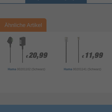
Vorname*
Nachname*
Ähnliche Artikel
Ihre Bewertung:
Bitte mindestens 20 Wörter eingeben
Ihr Kommentar*
20,99
20,99
11,99
11,99
€
€
€
€
Hama
00201102 (Schwarz)
Hama
00201141 (Schwarz)
Bewertung & Kommentar speichern