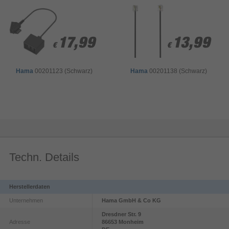
17,99
17,99
13,99
13,99
€
€
€
€
Hama
00201123 (Schwarz)
Hama
00201138 (Schwarz)
Techn. Details
Herstellerdaten
Unternehmen
Hama GmbH & Co KG
Dresdner Str.
9
Adresse
86653
Monheim