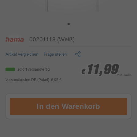
00201118 (Weiß)
Artikel vergleichen
Frage stellen
11,99
11,99
11,99
sofort versandfertig
€
€
€
inkl. MwSt.
Versandkosten DE (Paket): 6,95 €