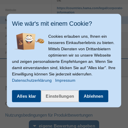
DE
https://countries.hama.com/legal/corporate-
Website
information
Merkmale
Wie wär's mit einem Cookie?
3 m
Kabellänge
Cookies erlauben uns, Ihnen ein
RJ-45
Anschlüsse
besseres Einkaufserlebnis zu bieten.
TAE (F)
Anschluss 2
Mittels Diensten von Drittanbietern
Produktfarbe
Weiß
optimieren wir so unsere Webseite
und zeigen personalisierte Empfehlungen an. Wenn Sie
Stecker
Steckverbinder 1 Geschlecht
mehr anzeigen
damit einverstanden sind, klicken Sie auf "Alles klar". Ihre
Stecker
Steckverbinder 2 Geschlecht
Einwilligung können Sie jederzeit widerrufen.
Verpackungsinformation
Datenschutzerklärung
Impressum
90 mm
Verpackungstiefe
Noch keine Artikelbewertungen
25 mm
Verpackungshöhe
Alles klar
Einstellungen
Ablehnen
230 mm
Verpackungsbreite
Gesamtnote:
Sonstiges
Nutzungsbedingungen für Produktbewertungen
Artikelnummer
16090067410
Herstellerartikelnummer
00201118
eigene Bewertung abgeben