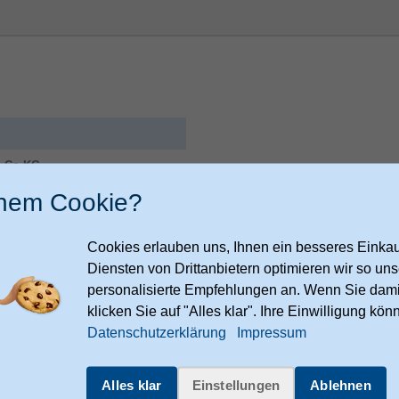
 Co KG
inem Cookie?
9
m
Cookies erlauben uns, Ihnen ein besseres Einkauf
ies.hama.com/legal/corporate-
Diensten von Drittanbietern optimieren wir so u
personalisierte Empfehlungen an. Wenn Sie dami
Verpackungsinformation
klicken Sie auf "Alles klar". Ihre Einwilligung kön
Datenschutzerklärung
Impressum
Verpackungstiefe
Verpackungshöhe
Alles klar
Einstellungen
Ablehnen