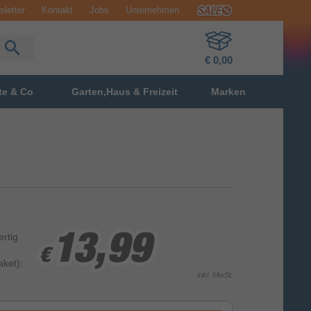
letter
Kontakt
Jobs
Unternehmen
€ 0,00
te & Co
Garten,Haus & Freizeit
Marken
ertig
13,99
13,99
13,99
€
€
€
ket):
inkl. MwSt.