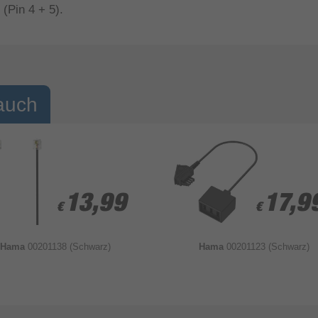
(Pin 4 + 5).
auch
13,99
13,99
17,9
17,9
€
€
€
€
Hama
00201138 (Schwarz)
Hama
00201123 (Schwarz)