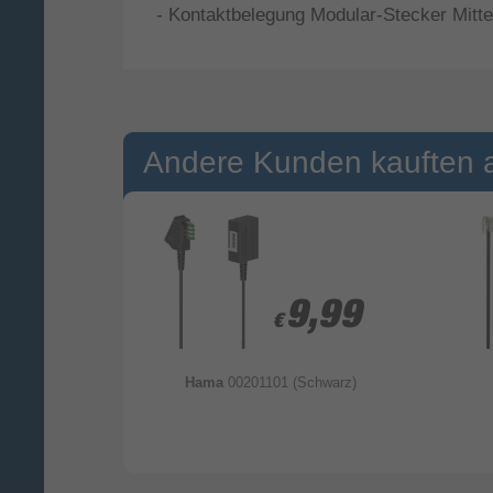
- Kontaktbelegung Modular-Stecker Mitte 
Andere Kunden kauften 
5,99
5,99
9,99
9,99
€
€
chwarz)
Hama
00201101 (Schwarz)