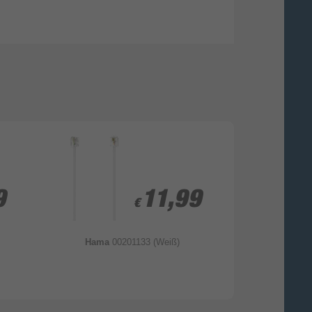
9
9
11,99
11,99
€
€
Hama
00201133 (Weiß)
Hama
00