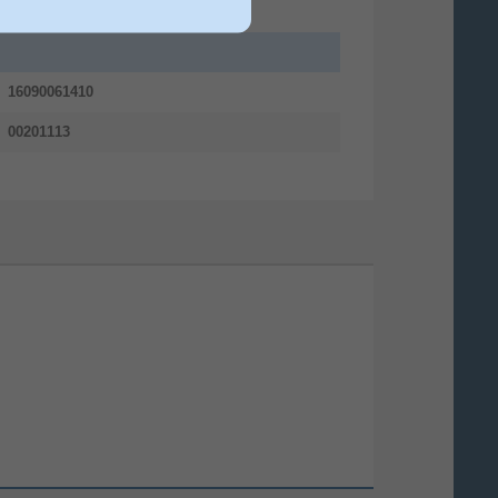
230 mm
16090061410
00201113