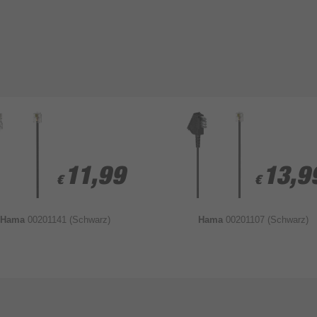
hname*
11,99
11,99
13,9
13,9
€
€
€
€
Hama
00201141 (Schwarz)
Hama
00201107 (Schwarz)
Bewertung & Kommentar speichern