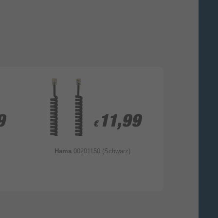
9
9
11,99
11,99
€
€
Hama
00201150 (Schwarz)
Hama
00