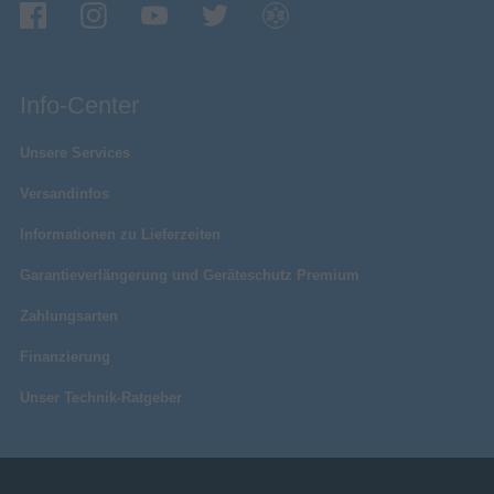
Info-Center
Unsere Services
Versandinfos
Informationen zu Lieferzeiten
Garantieverlängerung und Geräteschutz Premium
Zahlungsarten
Finanzierung
Unser Technik-Ratgeber