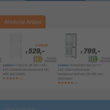
Vorname*
Nachname*
Ähnliche Artikel
Ihre Bewertung:
Bitte mindestens 20 Wörter eingeben
Ihr Kommentar*
€ 542,00
529,-
529,-
799,-
799,-
€
€
€
€
t-
Produkt-
Produk
tt
Datenblatt
Datenbla
Liebherr
CTe2131-26 152 l / 44 l
Liebherr
KGNsf1863 Bex 227 l /
Kühl-Gefrierkombi freistehend 181
103 l Kühl-Gefrierkombi
kWh Jahr (Weiß)
freistehend NoFrost 128 kWh Jahr
(Edelstahl)
(5)
(3)
Bewertung & Kommentar speichern
Versandinfos