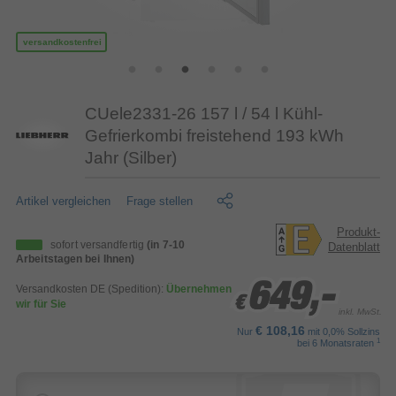
versandkostenfrei
CUele2331-26 157 l / 54 l Kühl-
Gefrierkombi freistehend 193 kWh
Jahr (Silber)
Artikel vergleichen
Frage stellen
Produkt-
sofort versandfertig
(in 7-10
Datenblatt
Arbeitstagen bei Ihnen)
649,-
649,-
649,-
Versandkosten DE (Spedition):
Übernehmen
€
€
€
wir für Sie
inkl. MwSt.
€ 108,16
Nur
mit 0,0% Sollzins
1
bei 6 Monatsraten