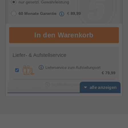
nur gesetzl. Gewährleistung
60 Monate Garantie
€
89,99
Liefer- & Aufstellservice
Lieferservice zum Aufstellungsort
€ 79,99
Installationspaket Premium (inkl.
alle anzeigen
Altgeräteentsorgung) - Standgerät
€ 49,99
Premium Plus Option -
Anschlagwechsel Kühlschrank
€ 24,99