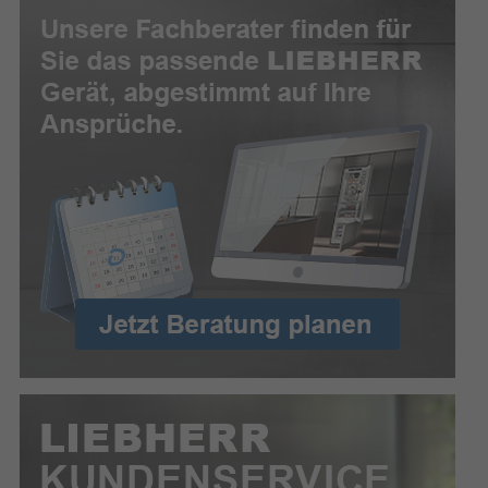
54 l
Nutzinhalt Gefrierfach
3 kg/24h
Gefrierkapazität
Gefrierfach - Anzahl der
2
Ablagen/Körbe
Eiswürfelbehälter
SmartFrost (Gefriereinheit)
Gewicht & Abmessungen
47,7 kg
Gewicht
1372 mm
Höhe
Breite
550 mm
630 mm
Tiefe
Kühlschrank
True
Eierablage
2
Anzahl der Gemüseschubladen
Abtauautomatik (Kühleinheit)