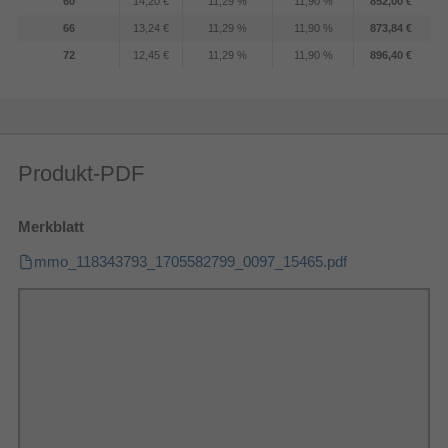
60
14,20 €
11,29 %
11,90 %
852,00 €
66
13,24 €
11,29 %
11,90 %
873,84 €
72
12,45 €
11,29 %
11,90 %
896,40 €
Produkt-PDF
Merkblatt
mmo_118343793_1705582799_0097_15465.pdf