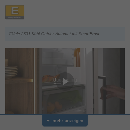
Premium Plus Option -
Feierabendservice
€ 39,99
Premium Plus Option - Deinstallation
€ 29,99
CUele 2331 Kühl-Gefrier-Automat mit SmartFrost
Premium Plus Option - Wasser-
Zu-/Ablauf
€ 29,99
Gesamtsumme Serviceoptionen
€ 79,99
0
mehr anzeigen
Sekunden
von