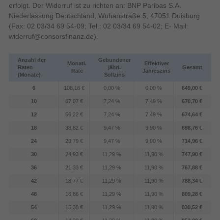
erfolgt. Der Widerruf ist zu richten an: BNP Paribas S.A.
Niederlassung Deutschland, Wuhanstraße 5, 47051 Duisburg
(Fax: 02 03/34 69 54-09; Tel.: 02 03/34 69 54-02; E- Mail:
widerruf@consorsfinanz.de
).
Anzahl der
Gebundener
Monatl.
Effektiver
Raten
jährl.
Gesamt
Rate
Jahreszins
(Monate)
Sollzins
6
108,16 €
0,00 %
0,00 %
649,00 €
10
67,07 €
7,24 %
7,49 %
670,70 €
12
56,22 €
7,24 %
7,49 %
674,64 €
18
38,82 €
9,47 %
9,90 %
698,76 €
24
29,79 €
9,47 %
9,90 %
714,96 €
30
24,93 €
11,29 %
11,90 %
747,90 €
36
21,33 €
11,29 %
11,90 %
767,88 €
42
18,77 €
11,29 %
11,90 %
788,34 €
48
16,86 €
11,29 %
11,90 %
809,28 €
54
15,38 €
11,29 %
11,90 %
830,52 €