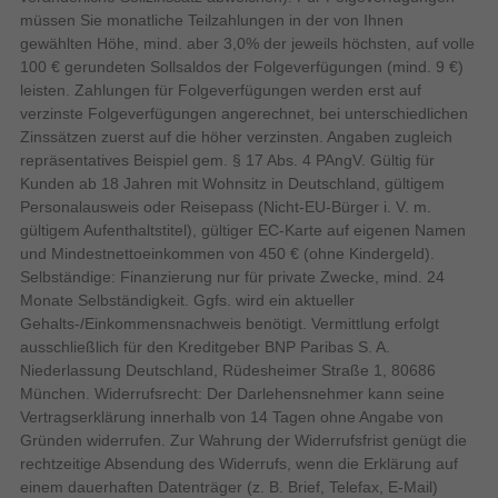
Herstellerartikelnummer
997205751
müssen Sie monatliche Teilzahlungen in der von Ihnen
gewählten Höhe, mind. aber 3,0% der jeweils höchsten, auf volle
100 € gerundeten Sollsaldos der Folgeverfügungen (mind. 9 €)
leisten. Zahlungen für Folgeverfügungen werden erst auf
verzinste Folgeverfügungen angerechnet, bei unterschiedlichen
Zinssätzen zuerst auf die höher verzinsten. Angaben zugleich
repräsentatives Beispiel gem. § 17 Abs. 4 PAngV. Gültig für
Kunden ab 18 Jahren mit Wohnsitz in Deutschland, gültigem
Personalausweis oder Reisepass (Nicht-EU-Bürger i. V. m.
gültigem Aufenthaltstitel), gültiger EC-Karte auf eigenen Namen
und Mindestnettoeinkommen von 450 € (ohne Kindergeld).
Selbständige: Finanzierung nur für private Zwecke, mind. 24
Monate Selbständigkeit. Ggfs. wird ein aktueller
Gehalts-/Einkommensnachweis benötigt. Vermittlung erfolgt
ausschließlich für den Kreditgeber BNP Paribas S. A.
Niederlassung Deutschland, Rüdesheimer Straße 1, 80686
München. Widerrufsrecht: Der Darlehensnehmer kann seine
Vertragserklärung innerhalb von 14 Tagen ohne Angabe von
Gründen widerrufen. Zur Wahrung der Widerrufsfrist genügt die
rechtzeitige Absendung des Widerrufs, wenn die Erklärung auf
einem dauerhaften Datenträger (z. B. Brief, Telefax, E-Mail)