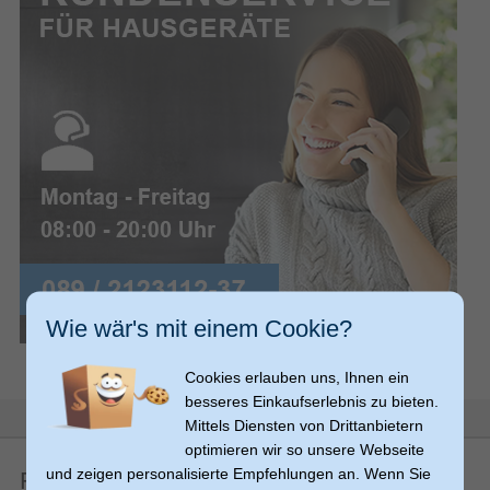
Innenbeleuchtung Kühleinheit
3
Ablageflächen Kühlschranktür
Anzahl der herausnehmbaren
2
Einlegeböden
157 l
Nutzinhalt Kühlschrank
Kühlschrank - Anzahl der
3
Ablagen/Körbe
Flaschengestelle
LED
Lampentyp
SmartFrost (Kühleinheit)
Wie wär's mit einem Cookie?
Leistung
Geräuschpegel
38
Cookies erlauben uns, Ihnen ein
2
Anzahl der Temperaturzonen
besseres Einkaufserlebnis zu bieten.
Mittels Diensten von Drittanbietern
10 °C
Minimale Betriebstemperatur
optimieren wir so unsere Webseite
38 °C
Maximale Betriebstemperatur
und zeigen personalisierte Empfehlungen an. Wenn Sie
Finanzierung
211 l
Nutzinhalt Gesamteinheit