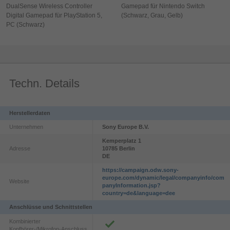
DualSense Wireless Controller
Gamepad für Nintendo Switch
Digital Gamepad für PlayStation 5,
(Schwarz, Grau, Gelb)
PC (Schwarz)
Techn. Details
Herstellerdaten
Unternehmen
Sony Europe B.V.
Kemperplatz
1
Adresse
10785
Berlin
DE
https://campaign.odw.sony-
europe.com/dynamic/legal/companyinfo/com
Website
panyInformation.jsp?
country=de&language=dee
Anschlüsse und Schnittstellen
Kombinierter
Kopfhörer-/Mikrofon-Anschluss