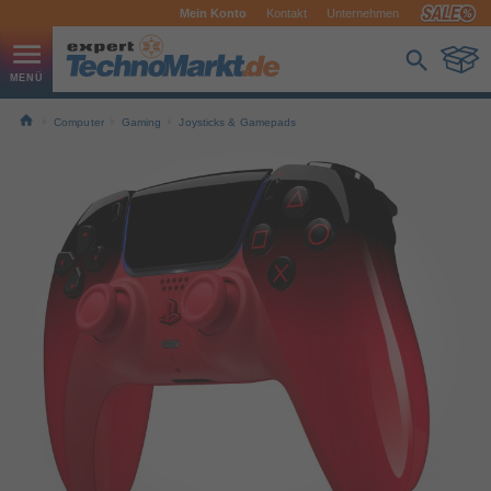
Mein Konto
Kontakt
Unternehmen
Computer
Gaming
Joysticks & Gamepads