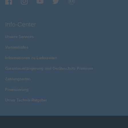
Betriebsanleitung
Sonstiges
Artikelnummer
11399057744
Info-Center
Herstellerartikelnummer
1000048530
Unsere Services
Versandinfos
Informationen zu Lieferzeiten
Garantieverlängerung und Geräteschutz Premium
Zahlungsarten
Finanzierung
Unser Technik-Ratgeber