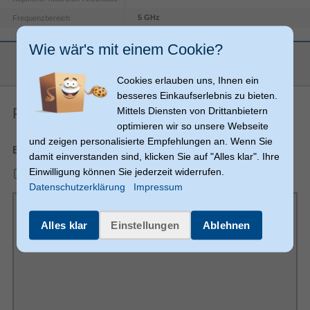
5 GHz
Frequenzbereich
Wie wär's mit einem Cookie?
USB-Stecker
mehr anzeigen
Cookies erlauben uns, Ihnen ein
besseres Einkaufserlebnis zu bieten.
Übertragungstechnik
Produkt-PDF
Mittels Diensten von Drittanbietern
optimieren wir so unsere Webseite
5.1
Bluetooth-Version
und zeigen personalisierte Empfehlungen an. Wenn Sie
Bluetooth/USB
Geräteschnittstelle
Bedienungsanleitung
damit einverstanden sind, klicken Sie auf "Alles klar". Ihre
Batterie
Einwilligung können Sie jederzeit widerrufen.
mmo_139616829_1768562865_6541_559138.pdf
Datenschutzerklärung
Impressum
Akku
Lithium-Ion (Li-Ion)
Akku-/Batterietechnologie
Alles klar
Einstellungen
Ablehnen
1560 mAh
Akku-/Batteriekapazität
Eingabegerät
D-Pad, Home button, Schaltfläche Optionen,
Gaming-Control
Schaltfläche Teilen
Funktionsknöpfe
Schulterknöpfe