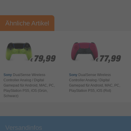
Ergonomie
Vorname*
Nachname*
Automatische Kalibrierung
Ähnliche Artikel
Ergonomische Auslöser
Ihre Bewertung:
Plug & Play
Bitte mindestens 20 Wörter eingeben
Akkustand, Ladend, Status
LED-Anzeigen
Ihr Kommentar*
79,99
79,99
77,99
77,99
Eingebaute Lautsprecher
€
€
€
€
PS5 Console PS5 Pro Console PC/Mac Mobile
Kompatibilität
Sony
DualSense Wireless
Sony
DualSense Wireless
devices
Controller Analog / Digital
Controller Analog / Digital
Produktfarbe
Rot, Schwarz
Gamepad für Android, MAC, PC,
Gamepad für Android, MAC, PC,
PlayStation PS5, iOS (Grün,
PlayStation PS5, iOS (Rot)
Gewicht & Abmessungen
Schwarz)
Bewertung & Kommentar speichern
280 g
Gewicht
66 mm
Höhe
Breite
160 mm
Versandinfos
106 mm
Tiefe