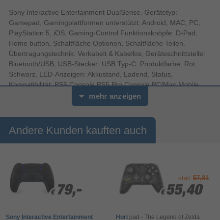
Sony Interactive Entertainment DualSense. Gerätetyp:
Gamepad, Gamingplattformen unterstützt: Android, MAC, PC,
PlayStation 5, iOS, Gaming-Control Funktionsknöpfe: D-Pad,
Home button, Schaltfläche Optionen, Schaltfläche Teilen.
Übertragungstechnik: Verkabelt & Kabellos, Geräteschnittstelle:
Bluetooth/USB, USB-Stecker: USB Typ-C. Produktfarbe: Rot,
Schwarz, LED-Anzeigen: Akkustand, Ladend, Status,
Kompatibilität: PS5 Console PS5 Pro Console PC/Mac Mobile
devices. Energiequelle: Akku, Akku-/Batterietyp: Eingebaut,
mehr anzeigen
Eingangsspannung: 3.65 V. Akku-/Batterietechnologie: Lithium-
Ion (Li-Ion), Akku-/Batteriekapazität: 1560 mAh
Andere Kunden kauften auch
statt
57,81
79,-
79,-
55,40
55,40
€
€
€
€
Sony Interactive Entertainment
Hori
pad - The Legend of Zelda