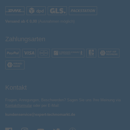
Leistung
Eingebaute Batterie
Versand ab € 0,00
(Ausnahmen möglich)
3.65 V
Eingangsspannung
Zahlungsarten
Energiequelle
Eingebaut
Akku-/Batterietyp
Logistikdaten
9504 5000 00
Warentarifnummer (HS)
China
Ursprungsland
Verpackungsinformation
Kontakt
69 mm
Verpackungstiefe
189 mm
Fragen, Anregungen, Beschwerden? Sagen Sie uns Ihre Meinung via
Verpackungshöhe
Kontaktformular
oder per E-Mail:
188 mm
Verpackungsbreite
kundenservice@expert-technomarkt.de
Box
Verpackungsart
Verpackungsinhalt