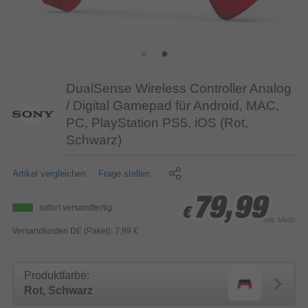
DualSense Wireless Controller Analog
/ Digital Gamepad für Android, MAC,
PC, PlayStation PS5, iOS (Rot,
Schwarz)
Artikel vergleichen
Frage stellen
79,99
79,99
79,99
sofort versandfertig
€
€
€
inkl. MwSt.
Versandkosten DE (Paket): 7,99 €
Produktfarbe:
Rot, Schwarz