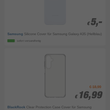
5,-
5,-
€
€
Samsung
Silicone Cover für Samsung Galaxy A35 (Hellblau)
sofort versandfertig
€ 18,99
16,99
16,99
€
€
BlackRock
Clear Protection Case Cover für Samsung