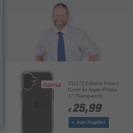
232372 Extreme Protect
Cover für Apple iPhone
17 (Transparent)
25,99
25,99
€
€
zum Angebot