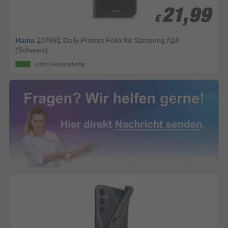
21,99
21,99
€
€
Hama
137991 Daily Protect Folio für Samsung A16
(Schwarz)
sofort versandfertig