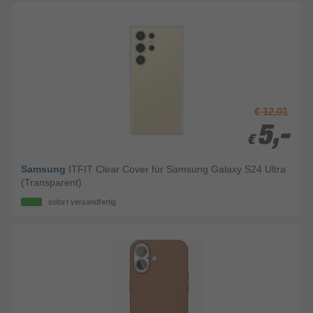
€ 12,01
5,-
5,-
€
€
Samsung
ITFIT Clear Cover für Samsung Galaxy S24 Ultra
(Transparent)
sofort versandfertig