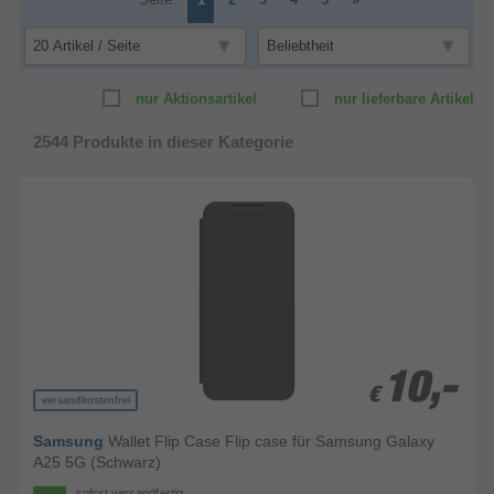
nur Aktionsartikel
nur lieferbare Artikel
2544
Produkte in dieser Kategorie
10,-
10,-
€
€
versandkostenfrei
Samsung
Wallet Flip Case Flip case für Samsung Galaxy
A25 5G (Schwarz)
sofort versandfertig