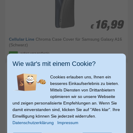
16,99
16,99
€
€
Cellular Line
Chroma Case Cover für Samsung Galaxy A16
(Schwarz)
sofort versandfertig
Wie wär's mit einem Cookie?
Cookies erlauben uns, Ihnen ein
besseres Einkaufserlebnis zu bieten.
Mittels Diensten von Drittanbietern
optimieren wir so unsere Webseite
und zeigen personalisierte Empfehlungen an. Wenn Sie
damit einverstanden sind, klicken Sie auf "Alles klar". Ihre
Einwilligung können Sie jederzeit widerrufen.
25,99
25,99
€
€
Datenschutzerklärung
Impressum
versandkostenfrei