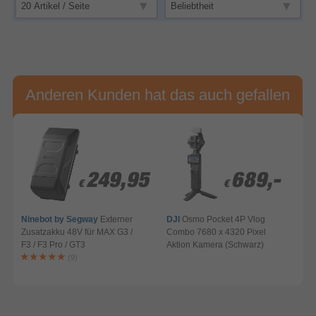
Anderen Kunden hat das auch gefallen
249,95
249,95
689,-
689,-
€
€
€
€
Ninebot by Segway
Externer
DJI
Osmo Pocket 4P Vlog
Zusatzakku 48V für MAX G3 /
Combo 7680 x 4320 Pixel
F3 / F3 Pro / GT3
Aktion Kamera (Schwarz)
A
(9)