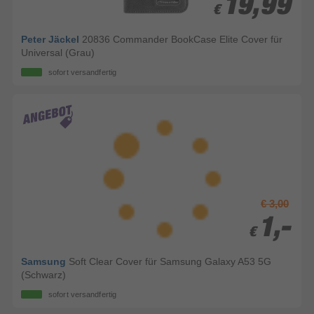
19,99
19,99
€
€
Peter Jäckel
20836 Commander BookCase Elite Cover für
Universal (Grau)
sofort versandfertig
€ 3,00
1,-
1,-
€
€
Samsung
Soft Clear Cover für Samsung Galaxy A53 5G
(Schwarz)
sofort versandfertig