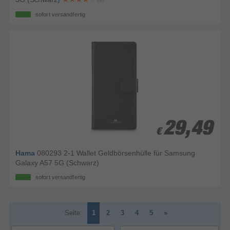
(4)
sofort versandfertig
29,49
29,49
€
€
Hama
080293 2-1 Wallet Geldbörsenhülle für Samsung
Galaxy A57 5G (Schwarz)
sofort versandfertig
Seite:
1
2
3
4
5
»