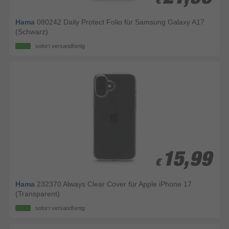
€
€
Hama
080242 Daily Protect Folio für Samsung Galaxy A17
(Schwarz)
sofort versandfertig
15,99
15,99
€
€
Hama
232370 Always Clear Cover für Apple iPhone 17
(Transparent)
sofort versandfertig