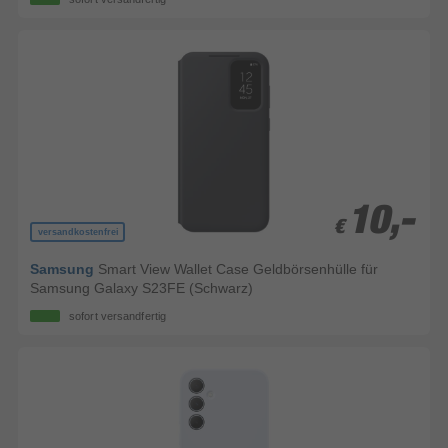
10,-
10,-
€
€
versandkostenfrei
Samsung
Smart View Wallet Case Geldbörsenhülle für
Samsung Galaxy S23FE (Schwarz)
sofort versandfertig