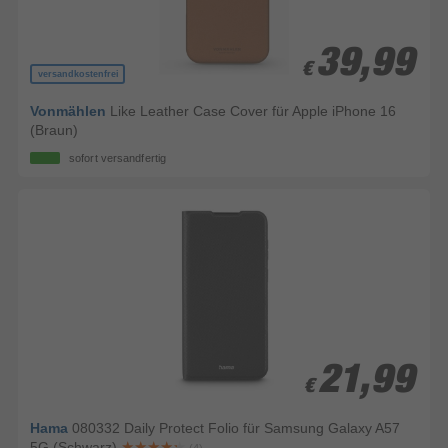
39,99
39,99
€
€
versandkostenfrei
Vonmählen
Like Leather Case Cover für Apple iPhone 16
(Braun)
sofort versandfertig
21,99
21,99
€
€
Hama
080332 Daily Protect Folio für Samsung Galaxy A57
5G (Schwarz)