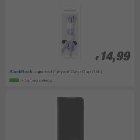
14,99
14,99
€
€
BlackRock
Universal Lanyard Case Gurt (Lila)
sofort versandfertig