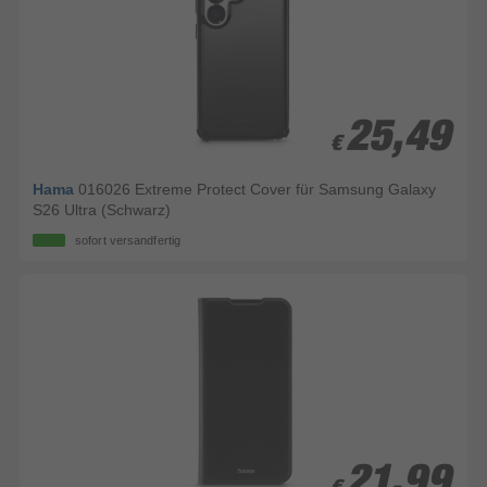
25,49
25,49
€
€
Hama
016026 Extreme Protect Cover für Samsung Galaxy
S26 Ultra (Schwarz)
sofort versandfertig
21,99
21,99