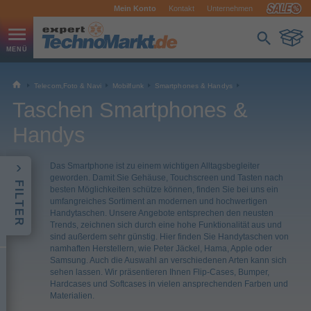
Mein Konto
Kontakt
Unternehmen
Telecom,Foto & Navi
Mobilfunk
Smartphones & Handys
Taschen Smartphones &
Handys
Das Smartphone ist zu einem wichtigen Alltagsbegleiter
geworden. Damit Sie Gehäuse, Touchscreen und Tasten nach
FILTER
besten Möglichkeiten schütze können, finden Sie bei uns ein
umfangreiches Sortiment an modernen und hochwertigen
Handytaschen. Unsere Angebote entsprechen den neusten
Trends, zeichnen sich durch eine hohe Funktionalität aus und
sind außerdem sehr günstig. Hier finden Sie Handytaschen von
namhaften Herstellern, wie Peter Jäckel, Hama, Apple oder
Samsung. Auch die Auswahl an verschiedenen Arten kann sich
sehen lassen. Wir präsentieren Ihnen Flip-Cases, Bumper,
Hardcases und Softcases in vielen ansprechenden Farben und
Materialien.