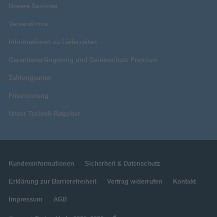
Unsere Services
Versandinfos
Informationen zu Lieferzeiten
Garantieverlängerung und Geräteschutz Premium
Zahlungsarten
Finanzierung
Unser Technik-Ratgeber
Kundeninformationen
Sicherheit & Datenschutz
Erklärung zur Barrierefreiheit
Vertrag widerrufen
Kontakt
Impressum
AGB