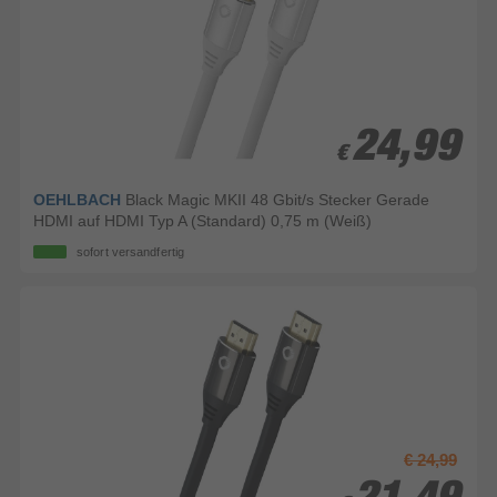
24,99
24,99
€
€
OEHLBACH
Black Magic MKII 48 Gbit/s Stecker Gerade
HDMI auf HDMI Typ A (Standard) 0,75 m (Weiß)
sofort versandfertig
€ 24,99