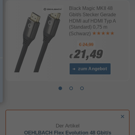
Black Magic MKII 48
Gbit/s Stecker Gerade
HDMI auf HDMI Typ A
(Standard) 0,75 m
(Schwarz)
€ 24,99
21,49
21,49
€
€
zum Angebot
Der Artikel
OEHLBACH Flex Evolution 48 Gbit/s