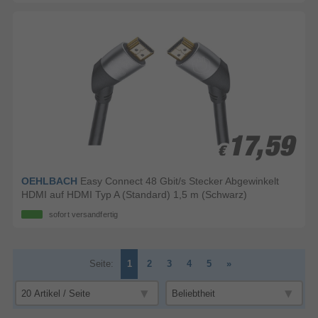
17,59
17,59
€
€
OEHLBACH
Easy Connect 48 Gbit/s Stecker Abgewinkelt
HDMI auf HDMI Typ A (Standard) 1,5 m (Schwarz)
sofort versandfertig
Seite:
1
2
3
4
5
»