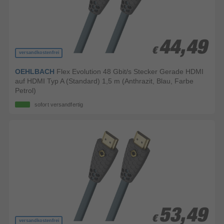
44,49
44,49
€
€
versandkostenfrei
OEHLBACH
Flex Evolution 48 Gbit/s Stecker Gerade HDMI
auf HDMI Typ A (Standard) 1,5 m (Anthrazit, Blau, Farbe
Petrol)
sofort versandfertig
53,49
53,49
€
€
versandkostenfrei