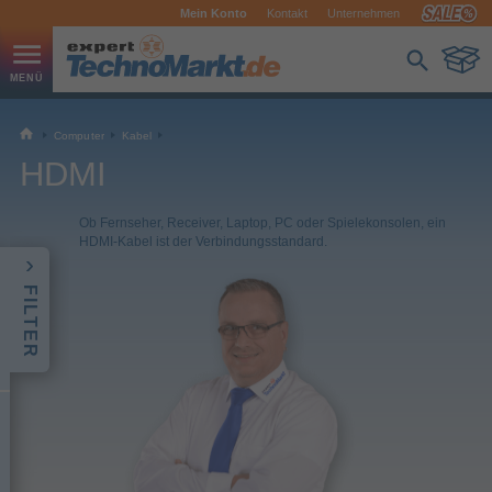
Mein Konto
Kontakt
Unternehmen
Computer
Kabel
HDMI
Ob Fernseher, Receiver, Laptop, PC oder Spielekonsolen, ein
HDMI-Kabel ist der Verbindungsstandard.
FILTER