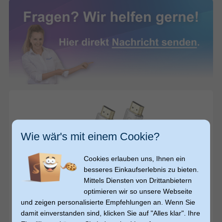
Wie wär's mit einem Cookie?
Cookies erlauben uns, Ihnen ein
besseres Einkaufserlebnis zu bieten.
Mittels Diensten von Drittanbietern
34,99
34,99
€
€
optimieren wir so unsere Webseite
versandkostenfrei
und zeigen personalisierte Empfehlungen an. Wenn Sie
OEHLBACH
Black Magic MKII 48 Gbit/s Stecker Gerade
damit einverstanden sind, klicken Sie auf "Alles klar". Ihre
HDMI auf HDMI Typ A (Standard) 2 m (Weiß)
(1)