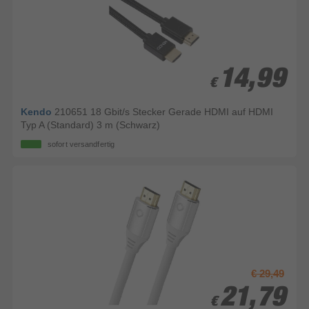
14,99
14,99
€
€
Kendo
210651 18 Gbit/s Stecker Gerade HDMI auf HDMI
Typ A (Standard) 3 m (Schwarz)
sofort versandfertig
€ 29,49
21,79
21,79
€
€