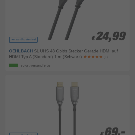
24,99
24,99
€
€
versandkostenfrei
OEHLBACH
SL UHS 48 Gbit/s Stecker Gerade HDMI auf
HDMI Typ A (Standard) 1 m (Schwarz)
(1)
sofort versandfertig
69,-
69,-
€
€