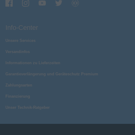
Info-Center
Unsere Services
Versandinfos
Informationen zu Lieferzeiten
Garantieverlängerung und Geräteschutz Premium
Zahlungsarten
Finanzierung
Unser Technik-Ratgeber