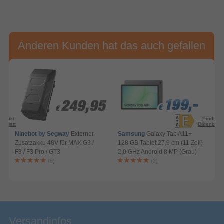
Anderen Kunden hat das auch gefallen
199,-
199,-
199,-
249,95
249,95
€
€
€
€
€
rodukt-
Produkt-
enblatt
Datenblatt
Ninebot by Segway
Externer
Samsung
Galaxy Tab A11+
Zusatzakku 48V für MAX G3 /
128 GB Tablet 27,9 cm (11 Zoll)
F3 / F3 Pro / GT3
2,0 GHz Android 8 MP (Grau)
A
(9)
(2)
Versandinfos