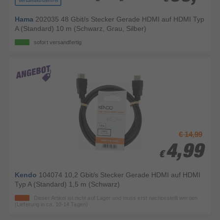
versandkostenfrei
Hama
202035 48 Gbit/s Stecker Gerade HDMI auf HDMI Typ
A (Standard) 10 m (Schwarz, Grau, Silber)
sofort versandfertig
€ 14,99
4,99
4,99
€
€
Kendo
104074 10,2 Gbit/s Stecker Gerade HDMI auf HDMI
Typ A (Standard) 1,5 m (Schwarz)
Dieser Artikel ist nicht auf Lager und muss erst nachbestellt werden
(Lieferung in ca. 10-14 Tagen)