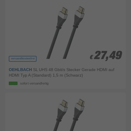
27,49
27,49
€
€
versandkostenfrei
OEHLBACH
SL UHS 48 Gbit/s Stecker Gerade HDMI auf
HDMI Typ A (Standard) 1,5 m (Schwarz)
sofort versandfertig