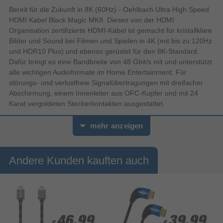
Bereit für die Zukunft in 8K (60Hz) - Oehlbach Ultra High Speed
HDMI Kabel Black Magic MKII. Dieses von der HDMI
Organisation zertifizierte HDMI-Kabel ist gemacht für kristallklare
Bilder und Sound bei Filmen und Spielen in 4K (mit bis zu 120Hz
und HDR10 Plus) und ebenso gerüstet für den 8K-Standard.
Dafür bringt es eine Bandbreite von 48 Gbit/s mit und unterstützt
alle wichtigen Audioformate im Home Entertainment. Für
störungs- und verlustfreie Signalübertragungen mit dreifacher
Abschirmung, einem Innenleiter aus OFC-Kupfer und mit 24
Karat vergoldeten Steckerkontakten ausgestattet.
mehr anzeigen
Andere Kunden kauften auch
46,99
46,99
39,99
39,99