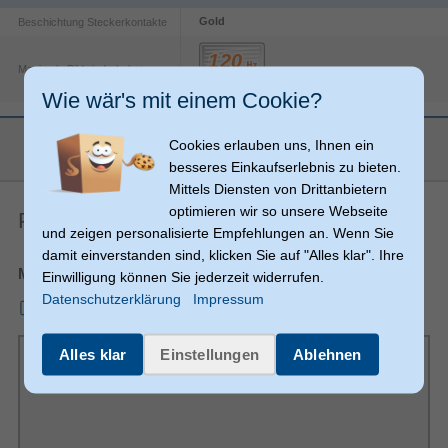
Gold
Beschichtung Steckerkontakte
Maximale Bildwiederholrate
Wie wär's mit einem Cookie?
HDMI Ethernet-Kanal
mehr anzeigen
Cookies erlauben uns, Ihnen ein
High Dynamic Range Video
besseres Einkaufserlebnis zu bieten.
(HDR) Unterstützung
Mittels Diensten von Drittanbietern
0,75 m
Kabellänge
optimieren wir so unsere Webseite
Produkt-PDF
HDMI
Anschlüsse
und zeigen personalisierte Empfehlungen an. Wenn Sie
damit einverstanden sind, klicken Sie auf "Alles klar". Ihre
HDMI Typ A (Standard)
Anschluss 2
Merkblatt
Einwilligung können Sie jederzeit widerrufen.
48 Gbit/s
Datenübertragungsrate
Datenschutzerklärung
Impressum
mmo_103450167_1773676540_8258_3286815.pdf
Produktfarbe
Schwarz
Alles klar
Einstellungen
Ablehnen
3D
Audio Return Channel (ARC)