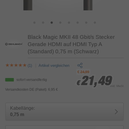
Black Magic MKII 48 Gbit/s Stecker
Gerade HDMI auf HDMI Typ A
(Standard) 0,75 m (Schwarz)
(1)
Artikel vergleichen
€
24,99
21,49
21,49
21,49
sofort versandfertig
€
€
€
inkl. MwSt.
Versandkosten DE (Paket): 6,95 €
Kabellänge:
0,75 m