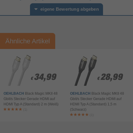
Karton mit Aufhänger
Verpackungsart
eigene Bewertung abgeben
Sonstiges
Artikelnummer
11190012618
Vorname*
Nachname*
Herstellerartikelnummer
D1C92489
Ähnliche Artikel
Ihre Bewertung:
Bitte mindestens 20 Wörter eingeben
Ihr Kommentar*
34,99
34,99
28,99
28,99
€
€
€
€
OEHLBACH
Black Magic MKII 48
OEHLBACH
Black Magic MKII 48
Gbit/s Stecker Gerade HDMI auf
Gbit/s Stecker Gerade HDMI auf
HDMI Typ A (Standard) 2 m (Weiß)
HDMI Typ A (Standard) 1,5 m
(Schwarz)
(1)
(1)
Bewertung & Kommentar speichern