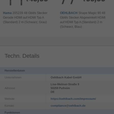
€
€
€
€
Hama
205239 48 Gbit/s Stecker
OEHLBACH
Shape Magic 90 48
Gerade HDMI auf HDMI Typ A
Gbit/s Stecker Abgewinkelt HDMI
(Standard) 2 m (Schwarz, Grau)
auf HDMI Typ A (Standard) 2 m
(Schwarz, Blau)
Techn. Details
Herstellerdaten
Unternehmen
Oehlbach Kabel GmbH
Lise-Meitner-Straße
9
Adresse
50259
Pulheim
DE
Website
https://oehlbach.com/impressum/
Kontakt
compliance@oehlbach.de
Funktionen