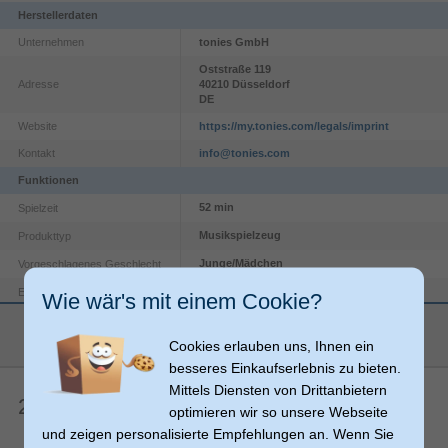
Herstellerdaten
Unternehmen
tonies GmbH
Oststraße
119
Adresse
40210
Düsseldorf
DE
Website
https://my.tonies.com/legals/imprint
Kontakt
info@tonies.com
Funktionen
52 min
Spielzeit
Musikspielzeug
Produkttyp
Junge/Mädchen
Vorgeschlagenes Geschlecht
Empfohlenes Alter in Jahren
Wie wär's mit einem Cookie?
3 Jahr(e)
(mind.)
mehr anzeigen
Kunststoff
Material
Cookies erlauben uns, Ihnen ein
besseres Einkaufserlebnis zu bieten.
Produktfarbe
Mehrfarbig
Mittels Diensten von Drittanbietern
Verpackungsinformation
2 Artikelbewertungen
optimieren wir so unsere Webseite
70 mm
Verpackungstiefe
und zeigen personalisierte Empfehlungen an. Wenn Sie