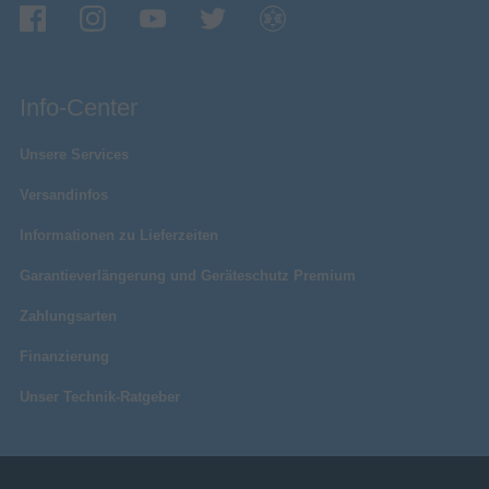
Info-Center
Unsere Services
Versandinfos
Informationen zu Lieferzeiten
Garantieverlängerung und Geräteschutz Premium
Zahlungsarten
Finanzierung
Unser Technik-Ratgeber