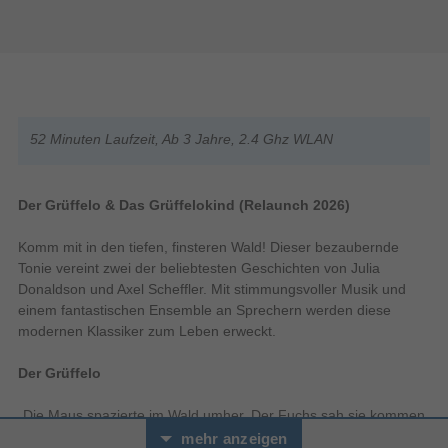
52 Minuten Laufzeit, Ab 3 Jahre, 2.4 Ghz WLAN
Der Grüffelo & Das Grüffelokind (Relaunch 2026)
Komm mit in den tiefen, finsteren Wald! Dieser bezaubernde
Tonie vereint zwei der beliebtesten Geschichten von Julia
Donaldson und Axel Scheffler. Mit stimmungsvoller Musik und
einem fantastischen Ensemble an Sprechern werden diese
modernen Klassiker zum Leben erweckt.
Der Grüffelo
„Die Maus spazierte im Wald umher. Der Fuchs sah sie kommen
und freute sich sehr." Begleite die kleine Maus auf ihrem
mehr anzeigen