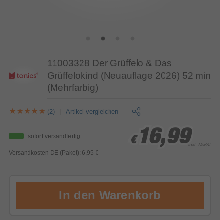
11003328 Der Grüffelo & Das
Grüffelokind (Neuauflage 2026) 52 min
(Mehrfarbig)
(2)
Artikel vergleichen
16,99
16,99
16,99
sofort versandfertig
€
€
€
inkl. MwSt.
Versandkosten DE (Paket): 6,95 €