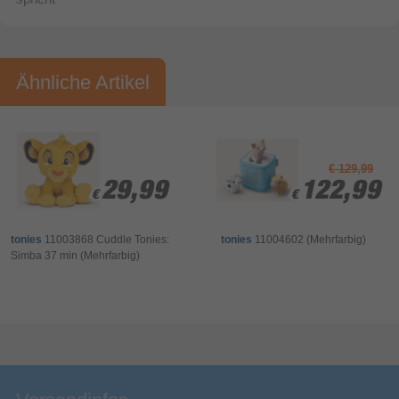
Bewertung & Kommentar speichern
Ähnliche Artikel
€ 129,99
29,99
29,99
122,99
122,99
€
€
€
€
tonies
11003868 Cuddle Tonies:
tonies
11004602 (Mehrfarbig)
Simba 37 min (Mehrfarbig)