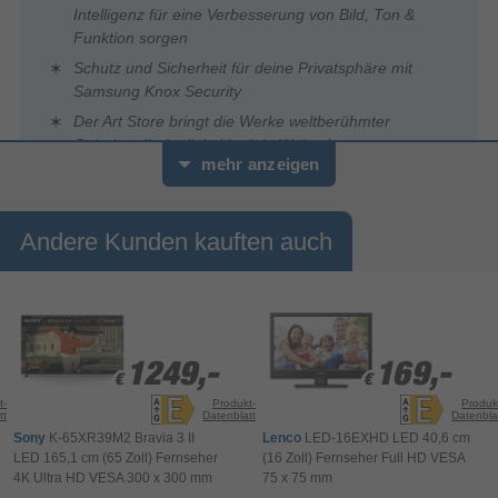
Intelligenz für eine Verbesserung von Bild, Ton &
Funktion sorgen
Schutz und Sicherheit für deine Privatsphäre mit
Samsung Knox Security
Der Art Store bringt die Werke weltberühmter
Galerien direkt digital in dein Wohnzimmer
mehr anzeigen
Andere Kunden kauften auch
1249,-
1249,-
169,-
169,-
€
€
€
€
t-
Produkt-
Produk
tt
Datenblatt
Datenbla
Sony
K-65XR39M2 Bravia 3 II
Lenco
LED-16EXHD LED 40,6 cm
LED 165,1 cm (65 Zoll) Fernseher
(16 Zoll) Fernseher Full HD VESA
4K Ultra HD VESA 300 x 300 mm
75 x 75 mm