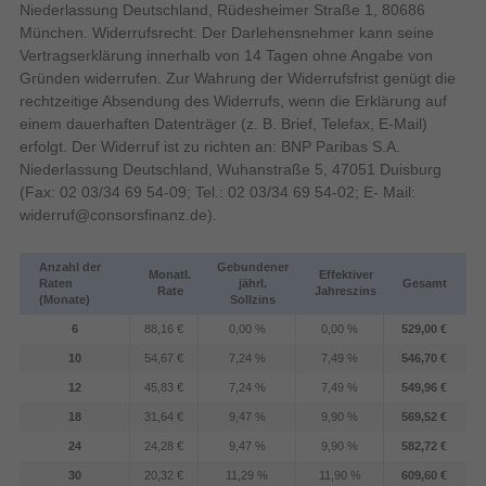
Dynamisches
Niederlassung Deutschland, Rüdesheimer Straße 1, 80686
100 % Farbvolumen.
Mega-Kontrast
Kontrastverhältnis
München. Widerrufsrecht: Der Darlehensnehmer kann seine
Marketingbezeichnung
Vertragserklärung innerhalb von 14 Tagen ohne Angabe von
Bildwiederholfrequenz
50 Hz
Gründen widerrufen. Zur Wahrung der Widerrufsfrist genügt die
rechtzeitige Absendung des Widerrufs, wenn die Erklärung auf
163 cm
Bildschirmdiagonale (cm)
einem dauerhaften Datenträger (z. B. Brief, Telefax, E-Mail)
erfolgt. Der Widerruf ist zu richten an: BNP Paribas S.A.
Bildschirmdiagonale
Niederlassung Deutschland, Wuhanstraße 5, 47051 Duisburg
(Fax: 02 03/34 69 54-09; Tel.: 02 03/34 69 54-02; E- Mail:
Display-Auflösung
3840 x 2160 Pixel
widerruf@consorsfinanz.de
).
Design
Anzahl der
Gebundener
Monatl.
Effektiver
VESA-Halterung
Raten
jährl.
Gesamt
Rate
Jahreszins
(Monate)
Sollzins
Mittiger Ständer
Ständertyp
Personalisiere dein TV-Erlebnis
6
88,16 €
0,00 %
0,00 %
529,00 €
Rahmenloses Design
10
54,67 €
7,24 %
7,49 %
546,70 €
One UI Tizen
12
45,83 €
7,24 %
7,49 %
549,96 €
400 x 300 mm
Panel-Montage-Schnittstelle
Basierend auf Samsung Tizen OS™, bietet dir die
18
31,64 €
9,47 %
9,90 %
569,52 €
Schwarz
Standfarbe
Bedienoberfläche One UI Tizen ein TV-Erlebnis,
24
24,28 €
9,47 %
9,90 %
582,72 €
das du ganz nach deinem Geschmack gestalten
Produktfarbe
Schwarz
kannst. Außerdem kommst du mit One UI Tizen in
30
20,32 €
11,29 %
11,90 %
609,60 €