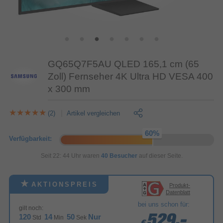
GQ65Q7F5AU QLED 165,1 cm (65
Zoll) Fernseher 4K Ultra HD VESA 400
x 300 mm
(2)
Artikel vergleichen
Verfügbarkeit:
Seit 22: 44 Uhr waren
40 Besucher
auf dieser Seite.
AKTIONSPREIS
Produkt-
Datenblatt
bei uns schon für:
gilt noch:
120
14
49
Nur
529,-
529,-
529,-
Std
Min
Sek