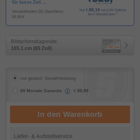
€
€
€
für kurze Zeit ...
inkl. MwSt.
88,16
Nur
€
mit 0,0% Sollzins
Versandkosten DE (Spedition):
1
bei 6 Monatsraten
59,99 €
Bildschirmdiagonale:
165,1 cm (65 Zoll)
nur gesetzl. Gewährleistung
60 Monate Garantie
€
89,99
Liefer- & Aufstellservice