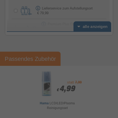
Lieferservice zum Aufstellungsort
€ 79,99
Premium Plus Option -
alle anzeigen
Feierabendservice
€ 39,99
Installationspaket Premium (inkl.
Altgeräteentsorgung) TV Stand
€ 49,99
Passendes Zubehör
Installationspaket Premium (inkl.
Altgeräteentsorgung) - TV Wand
€ 99,99
statt
7,99
Gesamtsumme Serviceoptionen
€ 0,00
4,99
4,99
€
€
Hama
LCD/LED/Plasma
Reinigungsset