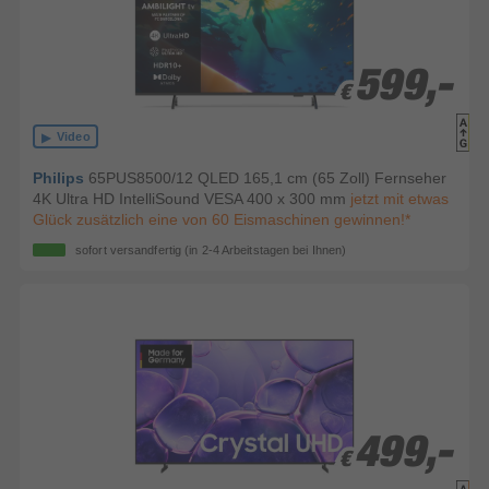
599,-
599,-
€
€
Video
Philips
65PUS8500/12 QLED 165,1 cm (65 Zoll) Fernseher
4K Ultra HD IntelliSound VESA 400 x 300 mm
jetzt mit etwas
Glück zusätzlich eine von 60 Eismaschinen gewinnen!*
sofort versandfertig
(in 2-4 Arbeitstagen bei Ihnen)
499,-
499,-
€
€