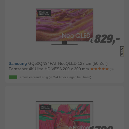
829,-
829,-
€
€
Samsung
GQ50QN94FAT NeoQLED 127 cm (50 Zoll)
Fernseher 4K Ultra HD VESA 200 x 200 mm
(8)
sofort versandfertig
(in 2-4 Arbeitstagen bei Ihnen)