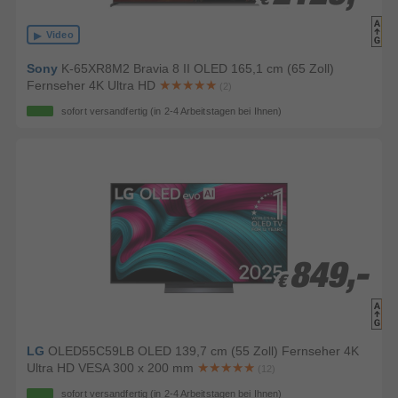
€
€
Video
Sony
K-65XR8M2 Bravia 8 II OLED 165,1 cm (65 Zoll)
Fernseher 4K Ultra HD
(2)
sofort versandfertig
(in 2-4 Arbeitstagen bei Ihnen)
849,-
849,-
€
€
LG
OLED55C59LB OLED 139,7 cm (55 Zoll) Fernseher 4K
Ultra HD VESA 300 x 200 mm
(12)
sofort versandfertig
(in 2-4 Arbeitstagen bei Ihnen)