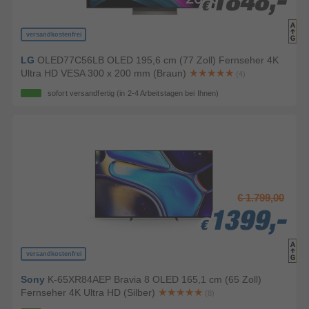
1848,-
1848,-
€
€
versandkostenfrei
LG
OLED77C56LB OLED 195,6 cm (77 Zoll) Fernseher 4K
Ultra HD VESA 300 x 200 mm (Braun)
(4)
sofort versandfertig
(in 2-4 Arbeitstagen bei Ihnen)
€ 1.799,00
1399,-
1399,-
1399,-
€
€
€
versandkostenfrei
Sony
K-65XR84AEP Bravia 8 OLED 165,1 cm (65 Zoll)
Fernseher 4K Ultra HD (Silber)
(8)