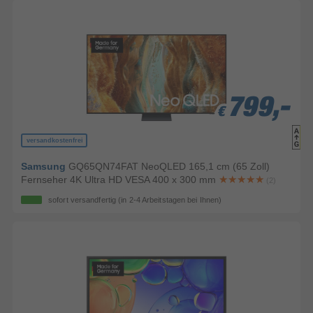
799,-
799,-
799,-
€
€
€
versandkostenfrei
Samsung
GQ65QN74FAT NeoQLED 165,1 cm (65 Zoll)
Fernseher 4K Ultra HD VESA 400 x 300 mm
(2)
sofort versandfertig
(in 2-4 Arbeitstagen bei Ihnen)