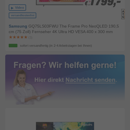
1799,-
1799,-
€
€
Video
versandkostenfrei
Samsung
GQ75LS03FWU The Frame Pro NeoQLED 190,5
cm (75 Zoll) Fernseher 4K Ultra HD VESA 400 x 300 mm
(3)
sofort versandfertig
(in 2-4 Arbeitstagen bei Ihnen)