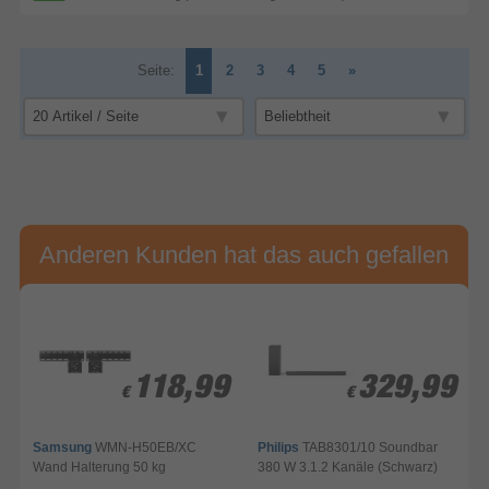
Seite:
1
2
3
4
5
»
Anderen Kunden hat das auch gefallen
-
-
118,99
118,99
329,99
329,99
€
€
€
€
Samsung
WMN-H50EB/XC
Philips
TAB8301/10 Soundbar
Wand Halterung 50 kg
380 W 3.1.2 Kanäle (Schwarz)
B