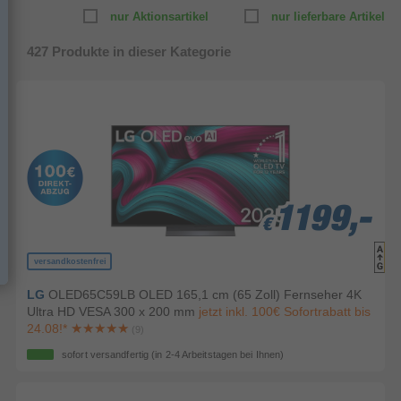
nur Aktionsartikel
nur lieferbare Artikel
427
Produkte in dieser Kategorie
1199,-
1199,-
1199,-
€
€
€
versandkostenfrei
LG
OLED65C59LB OLED 165,1 cm (65 Zoll) Fernseher 4K
Ultra HD VESA 300 x 200 mm
jetzt inkl. 100€ Sofortrabatt bis
24.08!*
(9)
sofort versandfertig
(in 2-4 Arbeitstagen bei Ihnen)