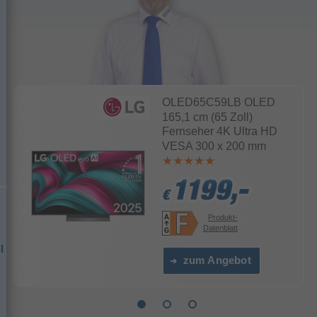
OLED65C59LB OLED
165,1 cm (65 Zoll)
Fernseher 4K Ultra HD
VESA 300 x 200 mm
1199,-
1199,-
1199,-
€
€
€
Produkt-
Datenblatt
l
zum Angebot