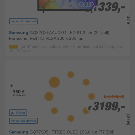
339,-
339,-
€
€
versandkostenfrei
Samsung
GQ32Q5FAAUXZG LED 81,3 cm (32 Zoll)
Fernseher Full HD VESA 200 x 200 mm
NICHT sofort versandfertig, Artikel ist im Rückstand (Lieferung in ca.
15 – 20 Tagen)
€ 3.499,00
3199,-
3199,-
€
€
Video
versandkostenfrei
Samsung
GQ77S95HFTXZG OLED 195,6 cm (77 Zoll)