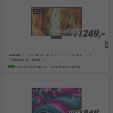
1249,-
1249,-
€
€
Samsung
GQ85QN74FAT NeoQLED 2,16 m (85 Zoll)
Fernseher 4K Ultra HD
sofort versandfertig
(in 2-4 Arbeitstagen bei Ihnen)