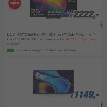
2222,-
2222,-
€
€
LG
OLED77C69LB OLED 195,6 cm (77 Zoll) Fernseher 4K
Ultra HD VESA 300 x 200 mm
jetzt bis zu 2000€ Cashback
sichern!*
sofort versandfertig
(in 2-4 Arbeitstagen bei Ihnen)
1149,-
1149,-
1149,-
€
€
€