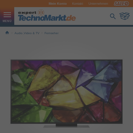
Mein Konto
Kontakt
Unternehmen
Audio,Video & TV
Fernseher