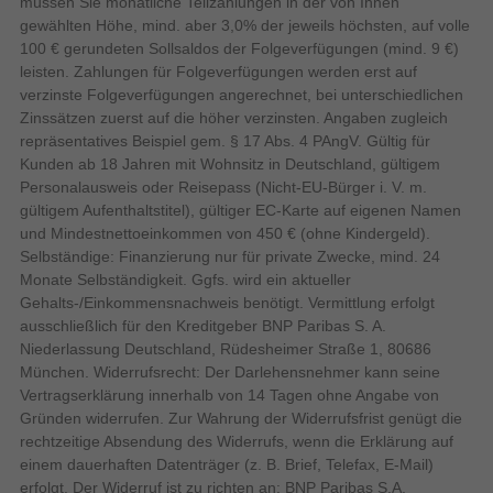
müssen Sie monatliche Teilzahlungen in der von Ihnen
Technik und eine Bildwiederholrate von 120 Hz mit smarten
gewählten Höhe, mind. aber 3,0% der jeweils höchsten, auf volle
Funktionen zu einem soliden Paket für den täglichen
100 € gerundeten Sollsaldos der Folgeverfügungen (mind. 9 €)
Display-Auflösung
Medienkonsum. Durch den geringen Einrichtungsaufwand und
3840 x 2160 Pixel
leisten. Zahlungen für Folgeverfügungen werden erst auf
die vielfältigen Anschlussoptionen eignet sich dieser Fernseher
LED-Hintergrundbeleuchtung
verzinste Folgeverfügungen angerechnet, bei unterschiedlichen
sehr gut für Filmabende und Konsolenspiele.
Zinssätzen zuerst auf die höher verzinsten. Angaben zugleich
LED-
RGB-Mini LED
repräsentatives Beispiel gem. § 17 Abs. 4 PAngV. Gültig für
Hintergrundbeleuchtungstyp
Kunden ab 18 Jahren mit Wohnsitz in Deutschland, gültigem
Design
Personalausweis oder Reisepass (Nicht-EU-Bürger i. V. m.
gültigem Aufenthaltstitel), gültiger EC-Karte auf eigenen Namen
VESA-Halterung
Was bedeutet Mini RGB evo?
und Mindestnettoeinkommen von 450 € (ohne Kindergeld).
300 x 300 mm
Panel-Montage-Schnittstelle
LG Mini RGB evo ist unserer neueste Technologie, die eine noch
Selbständige: Finanzierung nur für private Zwecke, mind. 24
bessere Bildqualität als die der QNED TVs bietet. Die zweifach-
Monate Selbständigkeit. Ggfs. wird ein aktueller
Produktfarbe
Schwarz
zertifizierte 100 % Farbabdeckung sorgt für eine
Gehalts-/Einkommensnachweis benötigt. Vermittlung erfolgt
Energie
außergewöhnliche Farbwiedergabe und ein begeisterndes
ausschließlich für den Kreditgeber BNP Paribas S. A.
visuelles Erlebnis. In Kombination mit Precision Dimming,
Stromverbrauch
Niederlassung Deutschland, Rüdesheimer Straße 1, 80686
64 W
(Standardbetrieb)
unterstützt vom alpha 8 Gen3 4K AI-Prozessor, ist der TV in der
München. Widerrufsrecht: Der Darlehensnehmer kann seine
Lage, die Lichtsteuerung fein abzustimmen und Bilder mit satten,
A bis G
Vertragserklärung innerhalb von 14 Tagen ohne Angabe von
Energieeffizienzskala
lebendigen Farben und atemberaubenden Details zu erzeugen.
Gründen widerrufen. Zur Wahrung der Widerrufsfrist genügt die
50/60 Hz
AC Eingangsfrequenz
rechtzeitige Absendung des Widerrufs, wenn die Erklärung auf
100-240 V
AC Eingangsspannung
RGB Primary Color Pro
einem dauerhaften Datenträger (z. B. Brief, Telefax, E-Mail)
Zweifach-zertifizierte 100 % Farbabdeckung für ein
erfolgt. Der Widerruf ist zu richten an: BNP Paribas S.A.