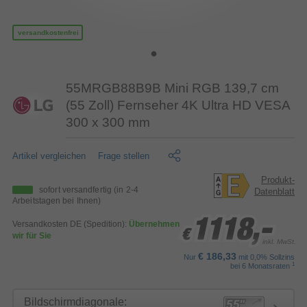
versandkostenfrei
55MRGB88B9B Mini RGB 139,7 cm
(55 Zoll) Fernseher 4K Ultra HD VESA
300 x 300 mm
Artikel vergleichen
Frage stellen
Produkt-
sofort versandfertig
(in 2-4
Datenblatt
Arbeitstagen bei Ihnen)
1118,-
1118,-
1118,-
Versandkosten DE (Spedition):
Übernehmen
€
€
€
wir für Sie
inkl. MwSt.
€ 186,33
Nur
mit 0,0% Sollzins
1
bei 6 Monatsraten
Bildschirmdiagonale: