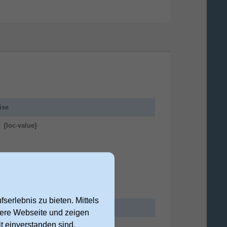
ise
{loc-value}
serlebnis zu bieten. Mittels
nsere Webseite und zeigen
t einverstanden sind,
20000 cm³