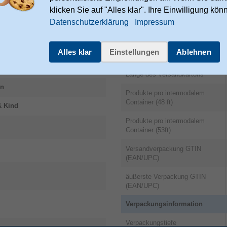
klicken Sie auf "Alles klar". Ihre Einwilligung kön
Höhe des Versandkartons
Datenschutzerklärung
Impressum
Breite des Versandkartons
Alles klar
Einstellungen
Ablehnen
Gewicht Versandkarton
Länge des Versandkartons
en
Produkte pro intermodalem
Container (48 ft)
& Kind
Produkte pro intermodalem
Container (53ft)
Versandverpackung GTIN
(EAN/UPC)
äußerste Verpackung GTIN
(EAN/UPC)
Verpackungsinformation
Verpackungstiefe