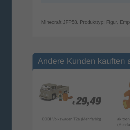
Minecraft JFP58. Produkttyp: Figur, Empf
Andere Kunden kauften 
9,99
9,99
29,49
29,49
€
€
(Grün, Gelb)
COBI
Volkswagen T2a (Mehrfarbig)
ak tro
(Mehrfa