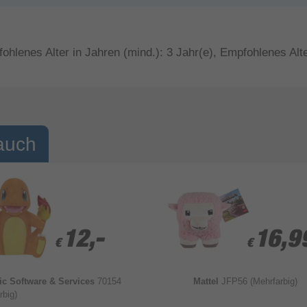
ohlenes Alter in Jahren (mind.): 3 Jahr(e), Empfohlenes Alte
auch
12,-
12,-
16,9
16,9
€
€
€
€
nic Software & Services
70154
Mattel
JFP56 (Mehrfarbig)
rbig)