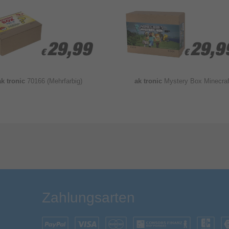
29,99
29,99
29,9
29,9
€
€
€
€
ak tronic
70166 (Mehrfarbig)
ak tronic
Mystery Box Minecraf
Bewertung & Kommentar speichern
Zahlungsarten