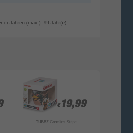
r in Jahren (max.): 99 Jahr(e)
9
9
19,99
19,99
€
€
TUBBZ
Gremlins Stripe
ak tronic Softw
(Schwarz, Rot, W