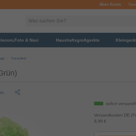
Mein Konto
News
elecom,Foto & Navi
Haushaltsgroßgeräte
Kleingerä
uge
Fanartikel
Grün)
en
sofort versandf
Versandkosten DE (Pa
8,99 €