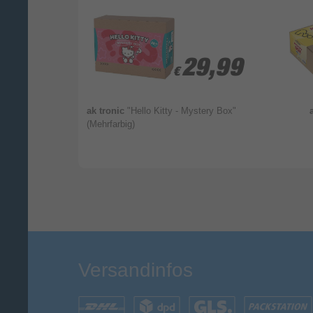
Ihr Kommentar*
Selbstständige Verbindung mit
dem Internet
,99
,99
29,99
29,99
€
€
55
ak tronic
"Hello Kitty - Mystery Box"
(Mehrfarbig)
Versandinfos