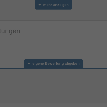
mehr anzeigen
Verpackungshöhe
Verpackungsbreite
Verpackungsinhalt
rtungen
Verpackungsinhalt
Akkus/Batterien enthalten
Zertifikate
Konformität von Elektro- und
eigene Bewertung abgeben
Elektronik-Altgeräten (WEEE)
Sonstiges
hname*
Artikelnummer
Herstellerartikelnummer