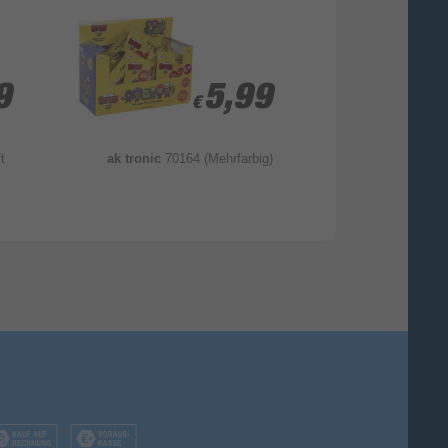
9
9
5,99
5,99
€
€
t
ak tronic
70164 (Mehrfarbig)
ak tronic