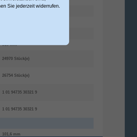
nen Sie jederzeit widerrufen.
245 mm
250 mm
950 g
315 mm
24970 Stück(e)
26754 Stück(e)
1 01 94735 30321 9
1 01 94735 30321 9
101,6 mm