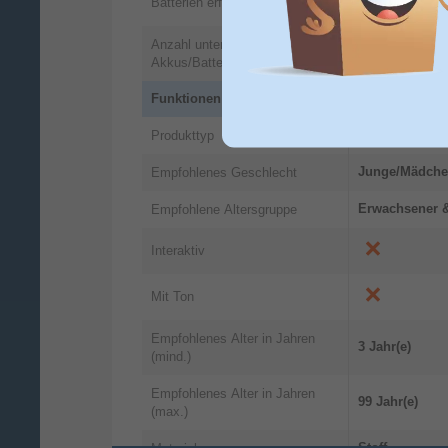
Batterien erforderlich
Anzahl unterstützter
0
Akkus/Batterien
Funktionen
Figur
Produkttyp
Junge/Mädch
Empfohlenes Geschlecht
Erwachsener 
Empfohlene Altersgruppe
Interaktiv
Mit Ton
Empfohlenes Alter in Jahren
3 Jahr(e)
(mind.)
Empfohlenes Alter in Jahren
99 Jahr(e)
(max.)
Stoff