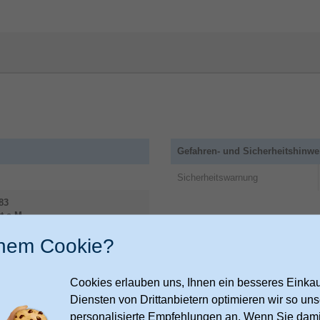
Gefahren- und Sicherheitshinwe
Sicherheitswarnung
83
t a.M.
inem Cookie?
ate.mattel.com/mattel-group-of-
Cookies erlauben uns, Ihnen ein besseres Einkauf
Logistikdaten
Diensten von Drittanbietern optimieren wir so u
personalisierte Empfehlungen an. Wenn Sie dami
Volumen Hauptkarton