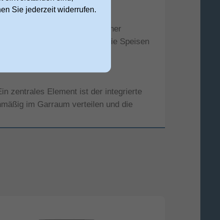
nen Sie jederzeit widerrufen.
Der Quarzgrill arbeitet mit einer
prige Oberflächen, ohne dass die Speisen
in zentrales Element ist der integrierte
chmäßig im Garraum verteilen und die
nungsbild. Dank der hellen
ch der Benutzung lässt sich der glatte