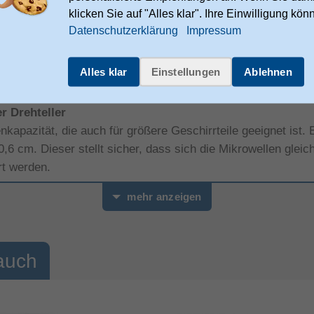
klicken Sie auf "Alles klar". Ihre Einwilligung kön
grill
Datenschutzerklärung
Impressum
244TC
ihre Stärken durch die Kombination zweier Heizarten. 
schnelle Hitzeentwicklung von oben. Dadurch gelingen knus
Alles klar
Einstellungen
Ablehnen
öglicht einen einfachen Zugriff auf den Innenraum.
r Drehteller
apazität, die auch für größere Geschirrteile geeignet ist. E
6 cm. Dieser stellt sicher, dass sich die Mikrowellen glei
rt werden.
mehr anzeigen
servierbereite Speisen ohne Qualitätsverlust
wahl für eine flexible Zeitplanung beim Kochen
die integrierte Kindersicherung
auch
Alltag
ementen an der Tür verleiht der Küche ein modernes Erschei
ozess jederzeit im Blick, ohne die Tür öffnen zu müssen. Na