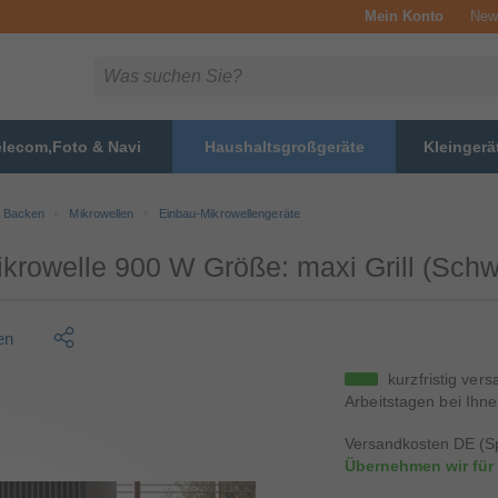
Mein Konto
News
elecom,Foto & Navi
Haushaltsgroßgeräte
Kleingerä
 Backen
Mikrowellen
Einbau-Mikrowellengeräte
rowelle 900 W Größe: maxi Grill (Schw
en
kurzfristig vers
Arbeitstagen bei Ihne
Versandkosten DE (Sp
Übernehmen wir für 