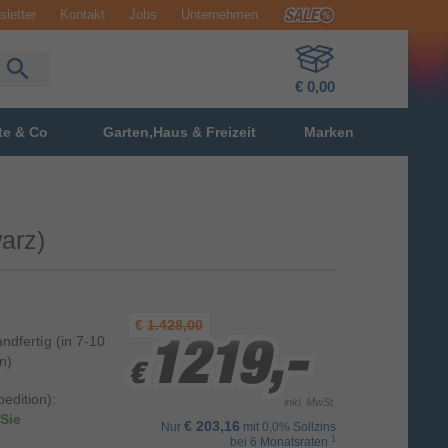
letter
Kontakt
Jobs
Unternehmen
€ 0,00
te & Co
Garten,Haus & Freizeit
Marken
arz)
€
1.428,00
andfertig
(in 7-10
1219,-
1219,-
1219,-
n)
€
€
€
edition):
inkl. MwSt.
Sie
€ 203,16
Nur
mit 0,0% Sollzins
1
bei 6 Monatsraten