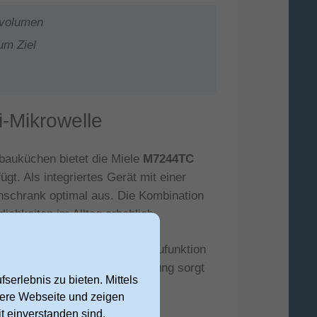
mvolumen
um Ziel
-Mikrowelle
nbauküchen bietet die Miele
M7244TC
gt. Als integriertes Gerät mit einer
nschrank optimal aus. Die Kombination
lichkeiten im Alltag erheblich.
auftauen. Die integrierte Abtaufunktion
en. Für die komfortable Bedienung sorgt
serlebnis zu bieten. Mittels
ation durch die verschiedenen
nsere Webseite und zeigen
t einverstanden sind,