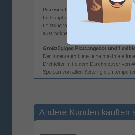
Präzises Garen und Bräunen mit Quarz
Im Hauptteil der Zubereitung zeigt die
M7
Leistung von 1500 W und sorgt für eine 
austrocknen. Die herabklappbare Tür erm
Großzügiges Platzangebot und flexible
Der Innenraum bietet eine maximale Innenk
Drehteller mit einem Durchmesser von 40,
Speisen von allen Seiten gleich temperie
Integrierte Warmhaltefunktion für 
Praktischer Timer und Startzeitvor
Sicherheit im Familienalltag durch 
Andere Kunden kauften 
Komfortable Bedienung und Pflege im 
Die schwarze Glasfront mit silbernen El
Innenbeleuchtung behalten Sie den Garpr