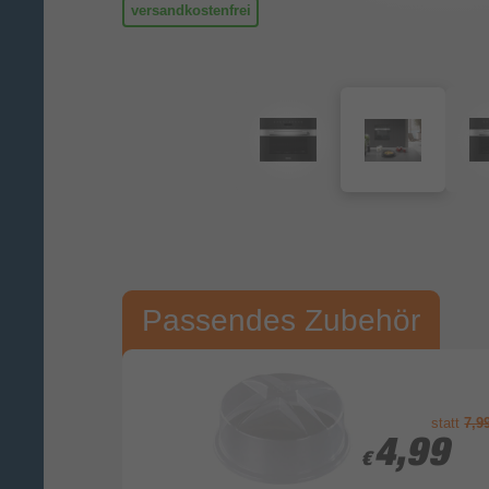
versandkostenfrei
Passendes Zubehör
statt
7,9
4,99
4,99
€
€