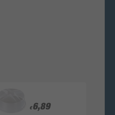
6,89
6,89
€
€