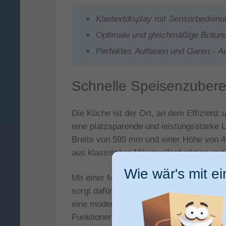
Klartextdisplay mit Sensorbedienu
Optimale und gleichmäßige Bräunung
Perfektes Auftauen und Garen - 
Schnelle Speisenzubere
Die Küche ist der Ort, an dem Effizienz 
eine platzsparende und leistungsstarke L
Breite von 595 mm und einer Höhe von 4
aus klassischer Mikrowellenfunktion und e
Wie wär's mit e
Mit einer Mikrowellenleistung von 900 W 
sorgt dafür, dass gefrorene Lebensmittel
eine moderne Berührungssteuerung, die 
Funktionen ermöglicht.