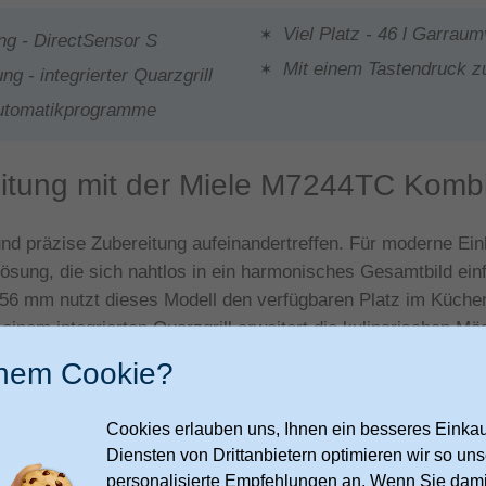
Viel Platz - 46 l Garrau
ng - DirectSensor S
Mit einem Tastendruck z
 - integrierter Quarzgrill
Automatikprogramme
itung mit der Miele M7244TC Kombi
und präzise Zubereitung aufeinandertreffen. Für moderne Ei
ösung, die sich nahtlos in ein harmonisches Gesamtbild einfü
56 mm nutzt dieses Modell den verfügbaren Platz im Küche
inem integrierten Quarzgrill erweitert die kulinarischen Mög
inem Cookie?
lassen sich Speisen in kurzer Zeit erwärmen oder schonend 
 gleichmäßig temperiert werden, ohne an Qualität zu verlier
Cookies erlauben uns, Ihnen ein besseres Einkauf
zusammen mit dem eingebauten Display eine intuitive Navig
Diensten von Drittanbietern optimieren wir so u
personalisierte Empfehlungen an. Wenn Sie dami