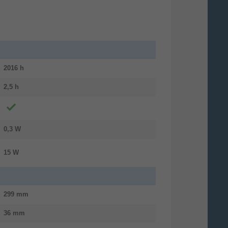
racht. Der Premium-Eingabestift ruht
2016 h
2,5 h
 auf digitalem Papier.
0,3 W
15 W
299 mm
36 mm