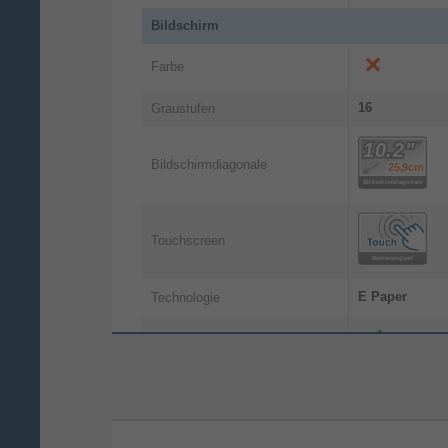
Bildschirm
Farbe
16
Graustufen
Bildschirmdiagonale
Touchscreen
E Paper
Technologie
Blendfreier Bildschirm
Dateiformate
AZW, AZW3, D
Unterstützte
PDF, PRC, RT
Dokumentenformate