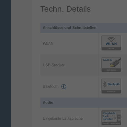
-schreiben.
Techn. Details
Maßgeschneiderte Hüllen
Bei unseren dünnen Hüllen wird das Gerät
Anschlüsse und Schnittstellen
sicher in der dafür vorgesehenen Schlauf
WLAN
Eingabestift-Spitzen
Die Austauschspitzen garantieren langfri
USB-Stecker
Bluetooth
Audio
Eingebaute Lautsprecher