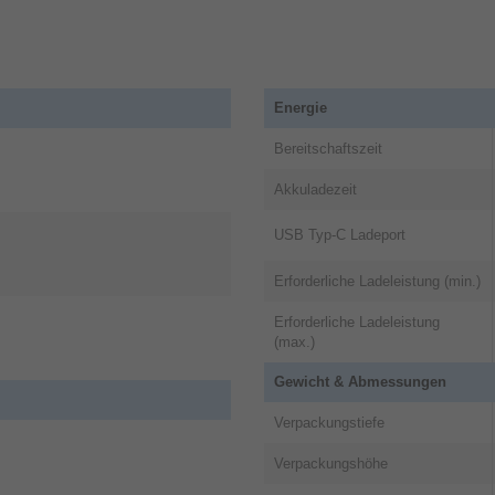
 magnetisch befestigt und nicht an einem Plastikteil angeb
Energie
e.
Bereitschaftszeit
Akkuladezeit
stig das richtige Schreibgefühl mit dem Premium-Eingabestift
USB Typ-C Ladeport
Erforderliche Ladeleistung (min.)
Erforderliche Ladeleistung
(max.)
Gewicht & Abmessungen
Verpackungstiefe
Verpackungshöhe