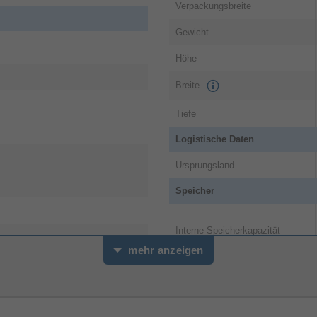
Verpackungsbreite
Gewicht
Höhe
Breite
Tiefe
Logistische Daten
Ursprungsland
Speicher
Interne Speicherkapazität
mehr anzeigen
Verpackungsinhalt
OC, DOCX, EPUB, HTML, MOBI,
Eingabestift
F, TXT