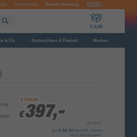
Jobs
Unternehmen
Aktuelle Werbung
€ 0,00
te & Co
Garten,Haus & Freizeit
Marken
)
€
419,99
ertig
397,-
397,-
397,-
€
€
€
ket):
inkl. MwSt.
€ 66,16
Nur
mit 0,0% Sollzins
1
bei 6 Monatsraten