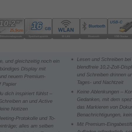
Lesen und Schreiben bei 
e, und gleichzeitig noch ein
blendfreie 10,2-Zoll-Disp
tbündiges Display mit
und Schreiben drinnen un
und neuem Premium-
Tages- und Nachtzeit
f Papier
Keine Ablenkungen – Kon
 dich inspiriert fühlst –
Gedanken, mit dem spezi
 Schreiben an und Active
das Markieren von Dokum
deine Notizen
Benachrichtigungen, kei
Meeting-Protokolle und To-
Mit Premium-Eingabestift
inträge; alles am selben
Aufladen erforderlich, sc