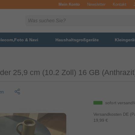
Mein Konto
Newsletter
Kontakt
elecom,Foto & Navi
Haushaltsgroßgeräte
Kleingerä
er 25,9 cm (10.2 Zoll) 16 GB (Anthrazit
en
sofort versandf
Versandkosten DE (Pa
19,99 €