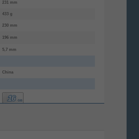
231 mm
433 g
230 mm
196 mm
5,7 mm
China