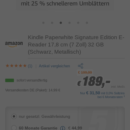
Kindle Paperwhite Signature Edition E-
Reader 17,8 cm (7 Zoll) 32 GB
(Schwarz, Metallisch)
(1)
Artikel vergleichen
€
199,99
189,-
189,-
189,-
sofort versandfertig
€
€
€
inkl. MwSt.
Versandkosten DE (Paket): 14,99 €
€ 31,50
Nur
mit 0,0% Sollzins
1
bei 6 Monatsraten
nur gesetzl. Gewährleistung
60 Monate Garantie
€
44,99