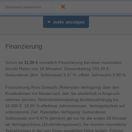
Leseerlebnis sichergestellt. Wenn du die Hülle schließt, wird dein
Eingebaute Lautsprecher
Kindle automatisch in den Ruhemodus versetzt, und er wird
wieder aktiviert, wenn du sie öffnest. So kannst du sofort
Bildschirm
weiterlesen. Du kannst auch das kabellose „Made for Amazon“-
mehr anzeigen
Ladedock zum Aufladen verwenden (separat erhältlich).
Display-Hintergrundbeleuchtung
16
Graustufen
Finanzierung
Bildschirmdiagonale
Schon ab
11,30 €
monatlich Finanzierung bei einer maximalen
Anzahl Raten von 18 Monaten; Gesamtbetrag 203,40 €;
Touchscreen
Gebundener jährl. Sollzinssatz 9,47 %, effekt. Jahreszins 9,90 %.
E Paper
Technologie
Finanzierung Ihres Einkaufs (Ratenplan-Verfügung) über den
Kreditrahmen mit Mastercard, den Sie wiederholt in Anspruch
Blendfreier Bildschirm
nehmen können. Nettodarlehensbetrag bonitätsabhängig bis
Dateiformate
15.000 €. 18,90 % effektiver Jahreszinssatz. Vertragslaufzeit auf
AZW, AZW3, DOC, DOCX, EPUB, HTML, MOBI,
Unterstützte
unbestimmte Zeit. Ratenplan-Verfügung: Gebundener
PDF, RTF, TXT
Dokumentenformate
Sollzinssatz von 9,47% (jährlich) gilt nur für die ersten 18 Monate
ab Vertragsschluss (Zinsbindungsdauer); Sie müssen monatliche
Unterstützte Bildformate
BMP, GIF, JPEG, PNG
Teilzahlungen in der von Ihnen gewählten Höhe leisten. Führen