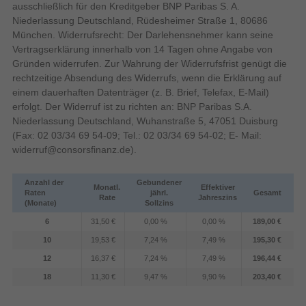
ausschließlich für den Kreditgeber BNP Paribas S. A.
214 g
Gewicht
Niederlassung Deutschland, Rüdesheimer Straße 1, 80686
176,7 mm
Höhe
München. Widerrufsrecht: Der Darlehensnehmer kann seine
Breite
127,5 mm
Vertragserklärung innerhalb von 14 Tagen ohne Angabe von
Gründen widerrufen. Zur Wahrung der Widerrufsfrist genügt die
7,8 mm
Tiefe
rechtzeitige Absendung des Widerrufs, wenn die Erklärung auf
Speicher
einem dauerhaften Datenträger (z. B. Brief, Telefax, E-Mail)
erfolgt. Der Widerruf ist zu richten an: BNP Paribas S.A.
Interne Speicherkapazität
Niederlassung Deutschland, Wuhanstraße 5, 47051 Duisburg
(Fax: 02 03/34 69 54-09; Tel.: 02 03/34 69 54-02; E- Mail:
widerruf@consorsfinanz.de
).
32 GB
Speicherkapazität
Technische Details
Anzahl der
Gebundener
Monatl.
Effektiver
2024
Jahr der Einführung
Raten
jährl.
Gesamt
Rate
Jahreszins
(Monate)
Sollzins
1 Jahr(e)
Garantiezeit
6
31,50 €
0,00 %
0,00 %
189,00 €
Verpackungsinhalt
10
19,53 €
7,24 %
7,49 %
195,30 €
USB Typ-C
Mitgelieferte Kabel
12
16,37 €
7,24 %
7,49 %
196,44 €
Schnellstartübersicht
18
11,30 €
9,47 %
9,90 %
203,40 €
Sonstiges