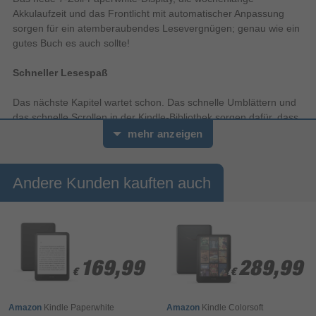
Akkulaufzeit und das Frontlicht mit automatischer Anpassung
sorgen für ein atemberaubendes Lesevergnügen; genau wie ein
gutes Buch es auch sollte!
Schneller Lesespaß
Das nächste Kapitel wartet schon. Das schnelle Umblättern und
das schnelle Scrollen in der Kindle-Bibliothek sorgen dafür, dass
du auch im Handumdrehen dorthin kommst.
mehr anzeigen
Genug Strom für deinen längsten Roman, und sogar noch
mehr
Andere Kunden kauften auch
Eine einzige Aufladung über USB-C reicht für bis zu 12 Wochen.
Du kannst auch das kabellose „Made for Amazon“-Ladedock
zum Aufladen verwenden (separat erhältlich).
Mit eingebauter Leselampe
169,99
169,99
289,99
289,99
€
€
€
€
Mit dem Frontlicht mit automatischer Anpassung und dem
Amazon
Kindle Paperwhite
Amazon
Kindle Colorsoft
Display ohne Spiegeleffekte sind deine Bücher sowohl nachts als