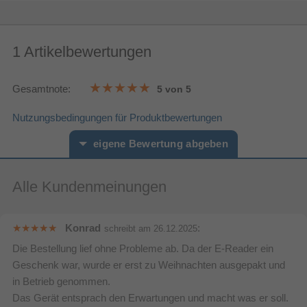
Artikelnummer
17070047039
Herstellerartikelnummer
B0CFPN47NY
1 Artikelbewertungen
Gesamtnote:
5 von 5
Nutzungsbedingungen für Produktbewertungen
eigene Bewertung abgeben
Alle Kundenmeinungen
Vorname*
Nachname*
Ihre Bewertung:
Konrad
:
schreibt am
26.12.2025
Die Bestellung lief ohne Probleme ab. Da der E-Reader ein
Bitte mindestens 20 Wörter eingeben
Geschenk war, wurde er erst zu Weihnachten ausgepakt und
Ihr Kommentar*
in Betrieb genommen.
Das Gerät entsprach den Erwartungen und macht was er soll.