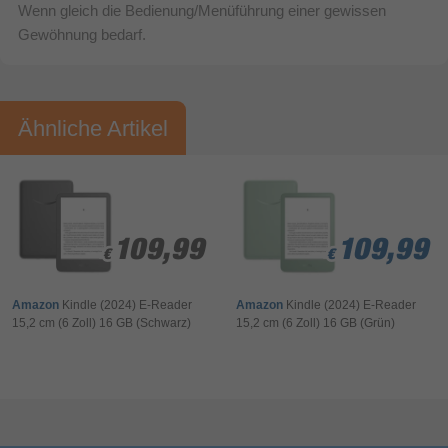
Wenn gleich die Bedienung/Menüführung einer gewissen
Gewöhnung bedarf.
Ähnliche Artikel
Bewertung & Kommentar speichern
109,99
109,99
109,99
109,99
109,99
€
€
€
€
€
Amazon
Kindle (2024) E-Reader
Amazon
Kindle (2024) E-Reader
15,2 cm (6 Zoll) 16 GB (Schwarz)
15,2 cm (6 Zoll) 16 GB (Grün)