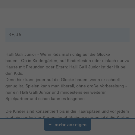
4+, 15
Halli Galli Junior - Wenn Kids mal richtig auf die Glocke
hauen...Ob in Kindergärten, auf Kinderfesten oder einfach nur zu
Hause mit Freunden oder Eltern: Halli Galli Junior ist der Hit bei
den Kids.
Denn hier kann jeder auf die Glocke hauen, wenn er schnell
genug ist. Spielen kann man überall, ohne große Vorbereitung -
nur ein Halli Galli Junior und mindestens ein weiterer
Spielpartner und schon kann es losgehen.
Die Kinder sind konzentriert bis in die Haarspitzen und vor jedem
liegt ein verdeckter Kartenstapel. Reihum werden jetzt die Karten
vom verdeckten Stapel aufgedeckt und auf einen jeweils neuen
mehr anzeigen
Stapel gehäuft. Und jetzt geht es los! Auf den Karten sind