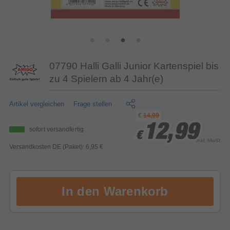
07790 Halli Galli Junior Kartenspiel bis
zu 4 Spielern ab 4 Jahr(e)
Artikel vergleichen
Frage stellen
€
14,99
12,99
12,99
12,99
sofort versandfertig
€
€
€
inkl. MwSt.
Versandkosten DE (Paket): 6,95 €