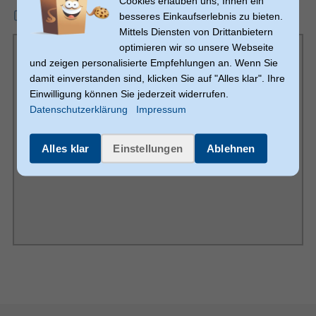
Cookies erlauben uns, Ihnen ein
mmo_37344178_1541766136_4473_25323.pdf
besseres Einkaufserlebnis zu bieten.
15 min
Spielzeit (min.)
Mittels Diensten von Drittanbietern
Oliver Freudenreich
Designer
optimieren wir so unsere Webseite
Matching
Genre
und zeigen personalisierte Empfehlungen an. Wenn Sie
Verpackungsinhalt
damit einverstanden sind, klicken Sie auf "Alles klar". Ihre
Einwilligung können Sie jederzeit widerrufen.
Figur enthalten
Datenschutzerklärung
Impressum
56 Spielkarten 1 Glocke 1 Spielanleitung
Verpackungsinhalt
Akkus/Batterien enthalten
Alles klar
Einstellungen
Ablehnen
Spielregeln enthalten
Sonstiges
Artikelnummer
13810039007
Herstellerartikelnummer
07790