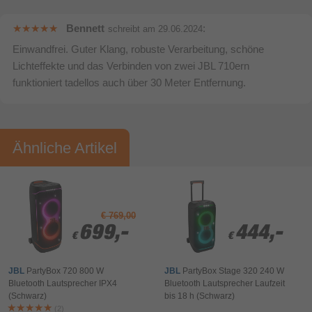
Bennett
:
schreibt am
29.06.2024
Einwandfrei. Guter Klang, robuste Verarbeitung, schöne
Lichteffekte und das Verbinden von zwei JBL 710ern
funktioniert tadellos auch über 30 Meter Entfernung.
Bewertung & Kommentar speichern
Ähnliche Artikel
€ 769,00
699,-
699,-
444,-
444,-
€
€
€
€
JBL
PartyBox 720 800 W
JBL
PartyBox Stage 320 240 W
Bluetooth Lautsprecher IPX4
Bluetooth Lautsprecher Laufzeit
(Schwarz)
bis 18 h (Schwarz)
(2)