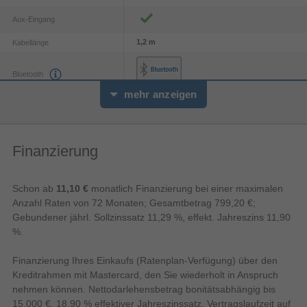
Veranstaltung in eine echte Party, ein Konzert oder einen
Aux-Eingang
Nachtclub. Mit seiner einzigartigen und farbenfrohen Lichtshow,
die synchron zum JBL Original Pro Sound läuft. Mit den
1,2 m
Kabellänge
minimalistischen und intuitiven Bedienelementen auf der
Oberblende und der PartyBox-App kannst du musikalische und
Bluetooth
visuelle Erlebnisse auf höchstem Niveau schaffen. Du kannst
mehr anzeigen
sowohl die blinkenden Stroboskoplichter als auch den
5.1
Bluetooth-Version
fantastischen Sound der beiden Hochtöner und der bassreichen
Tieftöner anpassen. Mit True Wireless Sound lassen sich zwei
1
Anzahl USB 2.0 Anschlüsse
PartyBox 710 mit einem Knopfdruck koppeln für ein noch
Finanzierung
Mikrofon-Eingang
größeres Publikum. Und mit dem handlichen Griff und den
robusten Rädern nimmst du die gute Laune dorthin mit, wo deine
AirPlay
Party steigt.
Schon ab
11,10 €
monatlich Finanzierung bei einer maximalen
Anzahl Raten von 72 Monaten; Gesamtbetrag 799,20 €;
USB Anschluss
Gebundener jährl. Sollzinssatz 11,29 %, effekt. Jahreszins 11,90
WLAN
%.
Finanzierung Ihres Einkaufs (Ratenplan-Verfügung) über den
Übertragungstechnik
Kreditrahmen mit Mastercard, den Sie wiederholt in Anspruch
nehmen können. Nettodarlehensbetrag bonitätsabhängig bis
Audio
15.000 €. 18,90 % effektiver Jahreszinssatz. Vertragslaufzeit auf