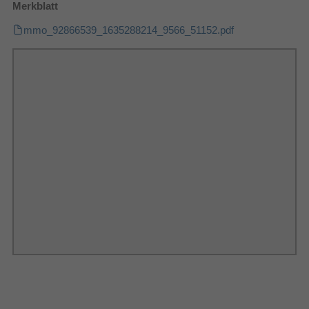
Merkblatt
467 mm
Breite des Versandkartons
mmo_92866539_1635288214_9566_51152.pdf
China
Ursprungsland
31 kg
Gewicht Versandkarton
1068 mm
Länge des Versandkartons
Exportkontroll-
China
Klassifizierungsnummer
(ECCN)
äußerste Verpackung GTIN
6925281990144
(EAN/UPC)
2 Jahr(e)
Garantiezeit
Verpackungsinformation
1048 mm
Verpackungstiefe
467 mm
Verpackungshöhe
505 mm
Verpackungsbreite
Verpackungsinhalt
Fernbedienung enthalten
AC
Mitgelieferte Kabel