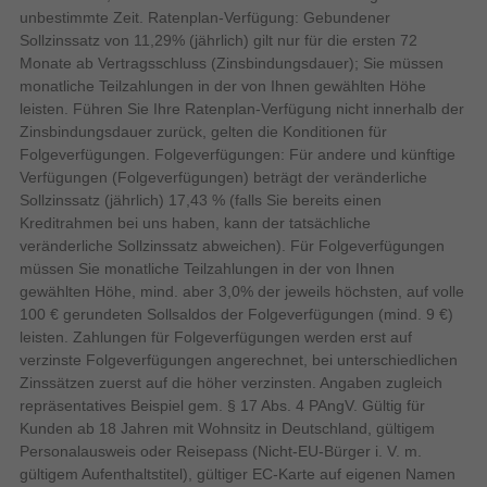
800 W
RMS-Leistung
unbestimmte Zeit. Ratenplan-Verfügung: Gebundener
Sollzinssatz von 11,29% (jährlich) gilt nur für die ersten 72
80 dB
Rauschverhältnis (SNR)
Monate ab Vertragsschluss (Zinsbindungsdauer); Sie müssen
800 W
Musik Energie
monatliche Teilzahlungen in der von Ihnen gewählten Höhe
35 - 20000 Hz
Frequenzbereich
leisten. Führen Sie Ihre Ratenplan-Verfügung nicht innerhalb der
Zinsbindungsdauer zurück, gelten die Konditionen für
800 W
Subwoofer Effektivwert Energie
Folgeverfügungen. Folgeverfügungen: Für andere und künftige
Design
Verfügungen (Folgeverfügungen) beträgt der veränderliche
Sollzinssatz (jährlich) 17,43 % (falls Sie bereits einen
LED-Anzeigen
Kreditrahmen bei uns haben, kann der tatsächliche
Kunststoff
Gehäusematerial
veränderliche Sollzinssatz abweichen). Für Folgeverfügungen
müssen Sie monatliche Teilzahlungen in der von Ihnen
Produktfarbe
Schwarz
gewählten Höhe, mind. aber 3,0% der jeweils höchsten, auf volle
Eingebautes Display
100 € gerundeten Sollsaldos der Folgeverfügungen (mind. 9 €)
leisten. Zahlungen für Folgeverfügungen werden erst auf
Energie
verzinste Folgeverfügungen angerechnet, bei unterschiedlichen
Zinssätzen zuerst auf die höher verzinsten. Angaben zugleich
Energiequelle
repräsentatives Beispiel gem. § 17 Abs. 4 PAngV. Gültig für
Kunden ab 18 Jahren mit Wohnsitz in Deutschland, gültigem
Personalausweis oder Reisepass (Nicht-EU-Bürger i. V. m.
USB Power Delivery
gültigem Aufenthaltstitel), gültiger EC-Karte auf eigenen Namen