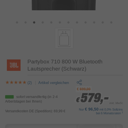
Partybox 710 800 W Bluetooth
Lautsprecher (Schwarz)
(2)
Artikel vergleichen
€
699,00
579,-
579,-
579,-
sofort versandfertig
(in 2-4
€
€
€
Arbeitstagen bei Ihnen)
inkl. MwSt.
€ 96,50
Nur
mit 0,0% Sollzins
Versandkosten DE (Spedition): 69,99 €
1
bei 6 Monatsraten