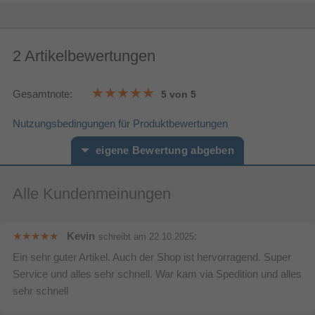
AC-Netzadapter
Verstaerker
2 Artikelbewertungen
Eingebaut
Verstärker
Ausgangsleistung des
800 W
Gesamtnote:
5 von 5
Verstärkers
Weitere Spezifikationen
Nutzungsbedingungen für Produktbewertungen
50 - 60 Hz
AC Eingangsfrequenz
eigene Bewertung abgeben
Sonstiges
Artikelnummer
12181278384
Herstellerartikelnummer
JBLPARTYBOX710EU
Alle Kundenmeinungen
Vorname*
Nachname*
Ihre Bewertung:
Kevin
:
schreibt am
22.10.2025
Ein sehr guter Artikel. Auch der Shop ist hervorragend. Super
Bitte mindestens 20 Wörter eingeben
Service und alles sehr schnell. War kam via Spedition und alles
Ihr Kommentar*
sehr schnell