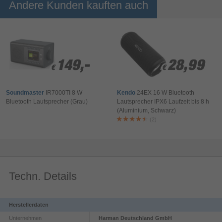
Andere Kunden kauften auch
- Luna 
Sekunden
2
Harman/Kardon Luna 2. Lautsprechertyp: 2-Wege,
Hochtönerdurchmesser: 2 cm, Tieftönerdurchmesser: 8,2 cm.
149,-
149,-
28,99
28,99
RMS-Leistung: 25 W, Frequenzbereich: 58 - 20000 Hz,
€
€
€
€
Rauschverhältnis (SNR): 80 dB. Übertragungstechnik: Kabellos,
Frequenzbereich: 2,4 - 2,4835 GHz, Bluetooth-Profile: A2DP,
Soundmaster
IR7000TI 8 W
Kendo
24EX 16 W Bluetooth
AVRCP. Produkttyp: Tragbarer Stereo-Lautsprecher,
Bluetooth Lautsprecher (Grau)
Lautsprecher IPX6 Laufzeit bis 8 h
Produktfarbe: Schwarz, Gehäusematerial: Kunststoff.
(Aluminium, Schwarz)
Empfohlene Nutzung: Universal
(2)
Techn. Details
Herstellerdaten
Unternehmen
Harman Deutschland GmbH