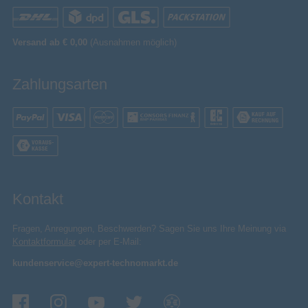
AC-Netzadapter
Sonstiges
Versand ab € 0,00
(Ausnahmen möglich)
Artikelnummer
12181401384
Herstellerartikelnummer
HKLUNA2BLKEU
Zahlungsarten
Kontakt
Fragen, Anregungen, Beschwerden? Sagen Sie uns Ihre Meinung via
Kontaktformular
oder per E-Mail:
kundenservice@expert-technomarkt.de