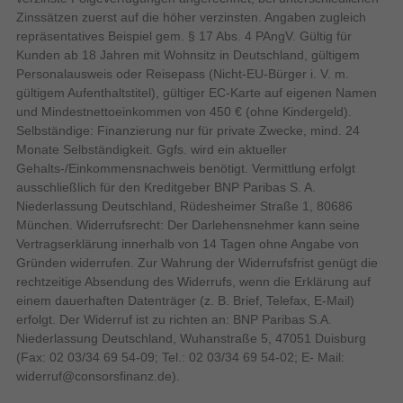
Tragbarer Stereo-Lautsprecher
Produkttyp
Zinssätzen zuerst auf die höher verzinsten. Angaben zugleich
Beleuchtungs-LED
repräsentatives Beispiel gem. § 17 Abs. 4 PAngV. Gültig für
Kunden ab 18 Jahren mit Wohnsitz in Deutschland, gültigem
Kunststoff
Gehäusematerial
Personalausweis oder Reisepass (Nicht-EU-Bürger i. V. m.
Produktfarbe
Schwarz
gültigem Aufenthaltstitel), gültiger EC-Karte auf eigenen Namen
und Mindestnettoeinkommen von 450 € (ohne Kindergeld).
Wasserdicht, Staubgeschützt
Schutzfunktion
Selbständige: Finanzierung nur für private Zwecke, mind. 24
Energie
Monate Selbständigkeit. Ggfs. wird ein aktueller
Gehalts-/Einkommensnachweis benötigt. Vermittlung erfolgt
ausschließlich für den Kreditgeber BNP Paribas S. A.
Energiequelle
Niederlassung Deutschland, Rüdesheimer Straße 1, 80686
München. Widerrufsrecht: Der Darlehensnehmer kann seine
USB Power Delivery
Vertragserklärung innerhalb von 14 Tagen ohne Angabe von
Gründen widerrufen. Zur Wahrung der Widerrufsfrist genügt die
Integrierte Batterie
Akku-/Batterietyp
rechtzeitige Absendung des Widerrufs, wenn die Erklärung auf
7,2 V
Akku-/Batteriespannung
einem dauerhaften Datenträger (z. B. Brief, Telefax, E-Mail)
23,76 Wh
Batteriekapazität
erfolgt. Der Widerruf ist zu richten an: BNP Paribas S.A.
Niederlassung Deutschland, Wuhanstraße 5, 47051 Duisburg
-2 dbm
Bluetooth-Sender-Leistung
(Fax: 02 03/34 69 54-09; Tel.: 02 03/34 69 54-02; E- Mail:
USB Typ-C Ladeport
widerruf@consorsfinanz.de
).
Erforderliche Ladeleistung