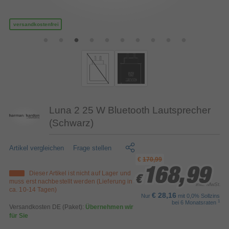
versandkostenfrei
Luna 2 25 W Bluetooth Lautsprecher
(Schwarz)
Artikel vergleichen
Frage stellen
€
170,99
168,99
168,99
168,99
Dieser Artikel ist nicht auf Lager und
€
€
€
muss erst nachbestellt werden (Lieferung in
inkl. MwSt.
ca. 10-14 Tagen)
€ 28,16
Nur
mit 0,0% Sollzins
1
bei 6 Monatsraten
Versandkosten DE (Paket):
Übernehmen wir
für Sie