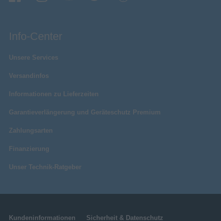
Info-Center
Unsere Services
Versandinfos
Informationen zu Lieferzeiten
Garantieverlängerung und Geräteschutz Premium
Zahlungsarten
Finanzierung
Unser Technik-Ratgeber
Kundeninformationen
Sicherheit & Datenschutz