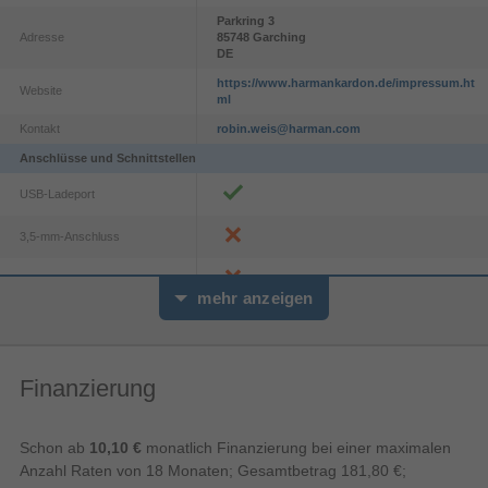
Parkring
3
Adresse
85748
Garching
DE
https://www.harmankardon.de/impressum.ht
Website
ml
Kontakt
robin.weis@harman.com
Anschlüsse und Schnittstellen
USB-Ladeport
3,5-mm-Anschluss
WLAN
mehr anzeigen
USB-Stecker
Finanzierung
Aux-Eingang
A2DP, AVRCP
Bluetooth-Profile
Schon ab
10,10 €
monatlich Finanzierung bei einer maximalen
Anzahl Raten von 18 Monaten; Gesamtbetrag 181,80 €;
Übertragungstechnik