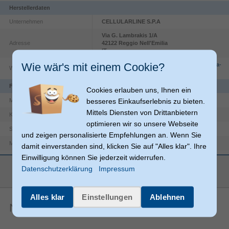
Herstellerdaten
Unternehmen
CELLULARLINE S.P.A
Via G. Lambrakis
1/A
Adresse
42122
Reggio Nell'Emilia
IT
Wie wär's mit einem Cookie?
https://www.cellularline.com/en/informativa-
Website
sito-web
Funktionen
Cookies erlauben uns, Ihnen ein
besseres Einkaufserlebnis zu bieten.
16 cm (6.3")
Maximale Bildschirmgröße
Mittels Diensten von Drittanbietern
iPhone 17
Kompatibilität
optimieren wir so unsere Webseite
Kratzresistent, Schockresistent
Schutzfunktion
und zeigen personalisierte Empfehlungen an. Wenn Sie
Apple
Markenkompatibilität
damit einverstanden sind, klicken Sie auf "Alles klar". Ihre
Einwilligung können Sie jederzeit widerrufen.
Kameraobjektivschutz
Schutzart
mehr anzeigen
Datenschutzerklärung
Impressum
Gewicht & Abmessungen
30 g
Gewicht
Alles klar
Einstellungen
Ablehnen
55 mm
Höhe
Noch keine Artikelbewertungen
Breite
2,2 mm