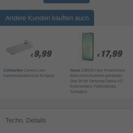
Andere Kunden kauften auch
9,99
9,99
17,99
17,99
€
€
€
€
Cellularline
Camera Lens
Hama
228599 Clear Protect Klare
Kameraobjektivschutz für Apple
Bildschirmschutzfolie gehärtetes
Glas 9H für Samsung Galaxy A27
Kratzresistent, Fallbeständig,
Schlagfest
Techn. Details