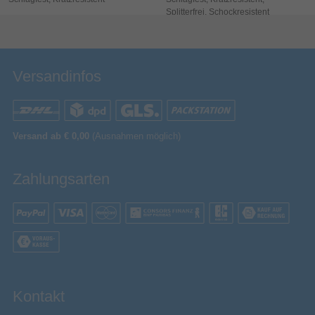
Feucht abwischen
Bewertung & Kommentar speichern
Splitterfrei, Schockresistent
Trocken abwischen
Akkus/Batterien enthalten
Versandinfos
Sonstiges
Artikelnummer
15088728452
Herstellerartikelnummer
CAMERALENSIPH17
Versand ab € 0,00
(Ausnahmen möglich)
Zahlungsarten
Kontakt