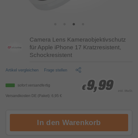
Camera Lens Kameraobjektivschutz
für Apple iPhone 17 Kratzresistent,
Schockresistent
Artikel vergleichen
Frage stellen
9,99
9,99
9,99
sofort versandfertig
€
€
€
inkl. MwSt.
Versandkosten DE (Paket): 6,95 €