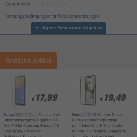
45 mm
Tiefe
Gesamtnote:
Leistungen
Nutzungsbedingungen für Produktbewertungen
Produktfarbe
Transparent
eigene Bewertung abgeben
Technische Details
AC-Netzadapter
Vorname*
Nachname*
Bluetooth
Ähnliche Artikel
2 Jahr(e)
Garantiezeit
Ihre Bewertung:
Funkanlagenrichtlinie (RED)
Bitte mindestens 20 Wörter eingeben
Verpackungsinformation
Ihr Kommentar*
90 mm
Verpackungstiefe
17,99
17,99
19,49
19,49
175 mm
Verpackungshöhe
€
€
€
€
10 mm
Verpackungsbreite
Hama
228507 Clear Protect Klare
Hama
222719 Extreme Protect
Verpackungsinhalt
Bildschirmschutzfolie gehärtetes
Klare Bildschirmschutzfolie
Glas 9H für Samsung Galaxy A16
gehärtetes Glas 10H für Apple
Glättkarte
Tropfsicher, Schlagfest,
iPhone 15 Bruchfest, Schlagfest,
Schlagfest, Kratzresistent
Schlagfest, Kratzresistent,