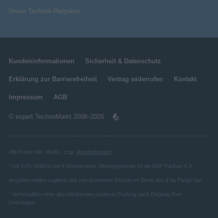
Unser Technik-Ratgeber
Kundeninformationen
Sicherheit & Datenschutz
Erklärung zur Barrierefreiheit
Vertrag widerrufen
Kontakt
Impressum
AGB
© expert TechnoMarkt 2008–2026
Alle Preise inkl. MwSt., zzgl.
Versandkosten
.
1
mit 0,0% Sollzins bei 6 Monatsraten. Vertragspartner ist die BNP Paribas S.A.
Angaben stellen zugleich das repräsentative Beispiel im Sinne des § 6a PangV dar.
2
Vorbehaltlich einer abschließenden positiven Prüfung nach Eingang Ihrer
Unterlagen.