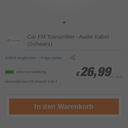
Car FM Transmitter - Audio Kabel
(Schwarz)
Artikel vergleichen
Frage stellen
26,99
26,99
26,99
sofort versandfertig
€
€
€
inkl. MwSt.
Versandkosten DE (Paket): 6,95 €