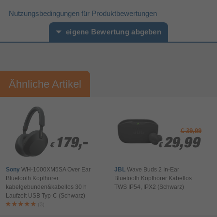
Nutzungsbedingungen für Produktbewertungen
AC-Netzadapter
eigene Bewertung abgeben
Bluetooth
Funkanlagenrichtlinie (RED)
Vorname*
Nachname*
Verpackungsdaten
Ähnliche Artikel
90 mm
Verpackungstiefe
Ihre Bewertung:
140 mm
Verpackungshöhe
Bitte mindestens 20 Wörter eingeben
45 mm
Verpackungsbreite
Weitere Spezifikationen
Ihr Kommentar*
€ 39,99
41 mm
Höhe
179,-
179,-
29,99
29,99
€
€
€
€
Breite
77,5 mm
Sonstiges
Sony
WH-1000XM5SA Over Ear
JBL
Wave Buds 2 In-Ear
Bluetooth Kopfhörer
Bluetooth Kopfhörer Kabellos
Artikelnummer
12940068452
kabelgebunden&kabellos 30 h
TWS IP54, IPX2 (Schwarz)
Herstellerartikelnummer
BTCARFMTRANSK
Laufzeit USB Typ-C (Schwarz)
(3)
Bewertung & Kommentar speichern