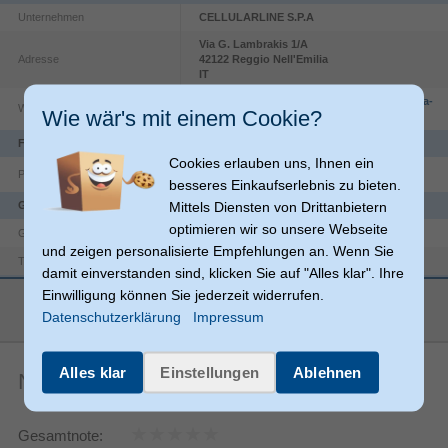
Unternehmen
CELLULARLINE S.P.A
Via G. Lambrakis
1/A
Adresse
42122
Reggio Nell'Emilia
IT
https://www.cellularline.com/en/informativa-
Website
Wie wär's mit einem Cookie?
sito-web
Funktionen
Cookies erlauben uns, Ihnen ein
Produktfarbe
Schwarz
besseres Einkaufserlebnis zu bieten.
Mittels Diensten von Drittanbietern
Gewicht & Abmessungen
optimieren wir so unsere Webseite
79 g
Gewicht
und zeigen personalisierte Empfehlungen an. Wenn Sie
53,5 mm
Tiefe
damit einverstanden sind, klicken Sie auf "Alles klar". Ihre
Lieferumfang
Einwilligung können Sie jederzeit widerrufen.
mehr anzeigen
Datenschutzerklärung
Impressum
Akkus/Batterien enthalten
Logistikdaten
Alles klar
Einstellungen
Ablehnen
Noch keine Artikelbewertungen
2 Jahr(e)
Garantiezeit
Technische Details
Gesamtnote:
Kabelloses Aufladen