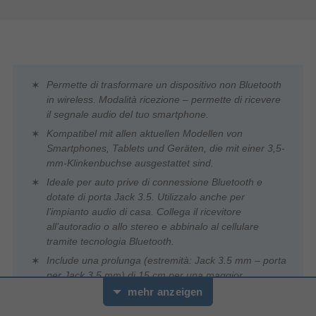
Permette di trasformare un dispositivo non Bluetooth
in wireless. Modalità ricezione – permette di ricevere
il segnale audio del tuo smartphone.
Kompatibel mit allen aktuellen Modellen von
Smartphones, Tablets und Geräten, die mit einer 3,5-
mm-Klinkenbuchse ausgestattet sind.
Ideale per auto prive di connessione Bluetooth e
dotate di porta Jack 3.5. Utilizzalo anche per
l’impianto audio di casa. Collega il ricevitore
all’autoradio o allo stereo e abbinalo al cellulare
tramite tecnologia Bluetooth.
Include una prolunga (estremità: Jack 3.5 mm – porta
per Jack 3.5 mm) di 15 cm per una maggior
comodità.
mehr anzeigen
Contenuto confezione: adattatore audio.