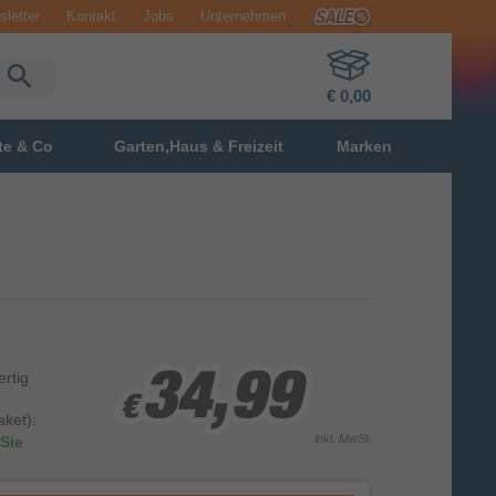
letter
Kontakt
Jobs
Unternehmen
€ 0,00
te & Co
Garten,Haus & Freizeit
Marken
ertig
34,99
34,99
34,99
€
€
€
ket):
inkl. MwSt.
Sie