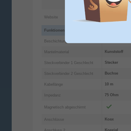
DE
https://countr
Website
information
Funktionen
Gold
Beschichtung Steckerkontakte
Kunststoff
Mantelmaterial
Stecker
Steckverbinder 1 Geschlecht
Buchse
Steckverbinder 2 Geschlecht
10 m
Kabellänge
75 Ohm
Impedanz
Magnetisch abgeschirmt
Koax
Anschlüsse
Koaxial
Anschluss 2