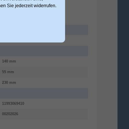
nen Sie jederzeit widerrufen.
Forest Stewardship Council (FSC)
140 mm
55 mm
230 mm
11993069410
00202026