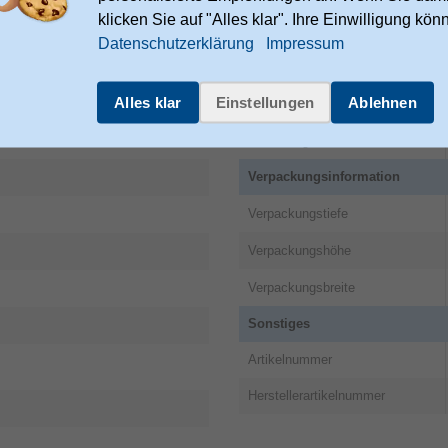
klicken Sie auf "Alles klar". Ihre Einwilligung kön
Datenschutzerklärung
Impressum
ies.hama.com/legal/corporate-
Alles klar
Einstellungen
Ablehnen
Nachhaltigkeit
Nachhaltigkeitszertifikate
Verpackungsinformation
Verpackungstiefe
Verpackungshöhe
Verpackungsbreite
Sonstiges
Artikelnummer
Herstellerartikelnummer