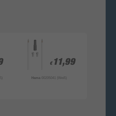
9
9
11,99
11,99
€
€
ß)
Hama
00205041 (Weiß)
Hama
0