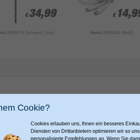
34,99
34,99
14,9
14,9
€
€
€
€
ama
00205079 (Schwarz, Grau)
Hama
00205034 (Weiß)
inem Cookie?
 Co KG
Cookies erlauben uns, Ihnen ein besseres Einkauf
Diensten von Drittanbietern optimieren wir so u
9
personalisierte Empfehlungen an. Wenn Sie dami
m