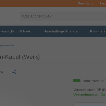
Mein Konto
News
elecom,Foto & Navi
Haushaltsgroßgeräte
Kleingerä
ennen-Kabel
n-Kabel (Weiß)
en
sofort versandf
Versandkosten DE (Pa
Übernehmen wir für 