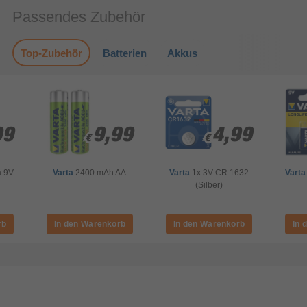
Passendes Zubehör
Top-Zubehör
Batterien
Akkus
99
99
9,99
9,99
4,99
4,99
€
€
€
€
a 9V
Varta
2400 mAh AA
Varta
1x 3V CR 1632
Vart
(Silber)