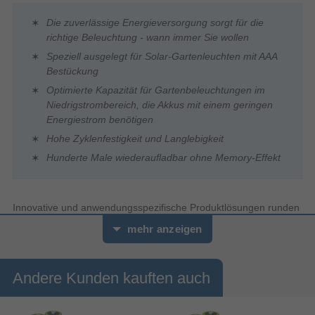
Die zuverlässige Energieversorgung sorgt für die
richtige Beleuchtung - wann immer Sie wollen
Speziell ausgelegt für Solar-Gartenleuchten mit AAA
Bestückung
Optimierte Kapazität für Gartenbeleuchtungen im
Niedrigstrombereich, die Akkus mit einem geringen
Energiestrom benötigen
Hohe Zyklenfestigkeit und Langlebigkeit
Hunderte Male wiederaufladbar ohne Memory-Effekt
Innovative und anwendungsspezifische Produktlösungen runden
das VARTA Wiederaufladbar Sortiment ab. Ganz egal, ob die
mehr anzeigen
Zellen für Niedrigstrom-Geräte benötigt werden oder für
energiehungriges Spielzeug. VARTA bietet die passende
Speziallösung für jede rundzellenbetriebene Anwendung in
Andere Kunden kauften auch
verschiedensten Alltagssituationen.