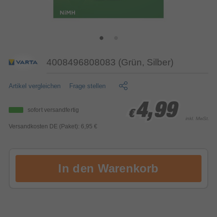
4008496808083 (Grün, Silber)
Artikel vergleichen
Frage stellen
4,99
4,99
4,99
sofort versandfertig
€
€
€
inkl. MwSt.
Versandkosten DE (Paket): 6,95 €