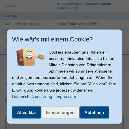
https://www.varta-ag.com/en/about-
Website
varta/contact
Batterie
Nickel-Metallhydrid (NiMH)
Akku-/Batterietechnologie
Wiederaufladbarer Akku
Akku-/Batterietyp
Wie wär's mit einem Cookie?
550 mAh
Akku-/Batteriekapazität
Produktfarbe
Grün, Silber
Cookies erlauben uns, Ihnen ein
besseres Einkaufserlebnis zu bieten.
1,2 V
Akku-/Batteriespannung
mehr anzeigen
Mittels Diensten von Drittanbietern
Anzahl enthaltener
2 Stück(e)
optimieren wir so unsere Webseite
Akkus/Batterien
und zeigen personalisierte Empfehlungen an. Wenn Sie
AAA
Batteriegröße(n)
Produkt-PDF
damit einverstanden sind, klicken Sie auf "Alles klar". Ihre
Gewicht & Abmessungen
Einwilligung können Sie jederzeit widerrufen.
1,05 cm
Durchmesser
Datenschutzerklärung
Impressum
Merkblatt
10 g
Gewicht
mmo_72531433_1562333536_7873_29040.pdf
44,5 mm
Höhe
Alles klar
Einstellungen
Ablehnen
Logistische Daten
12,6 cm
Versandkartonslänge