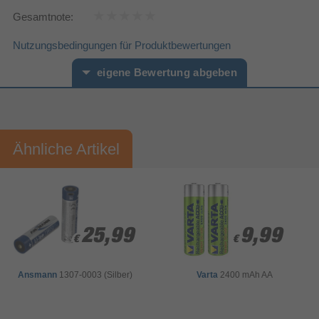
Gesamtnote:
Nutzungsbedingungen für Produktbewertungen
eigene Bewertung abgeben
Vorname*
Nachname*
Ähnliche Artikel
Ihre Bewertung:
Bitte mindestens 20 Wörter eingeben
Ihr Kommentar*
25,99
25,99
9,99
9,99
€
€
€
€
Ansmann
1307-0003 (Silber)
Varta
2400 mAh AA