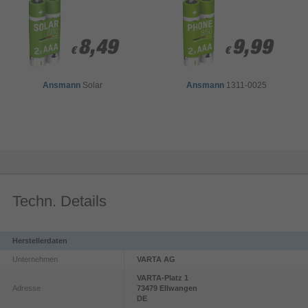
8,49
8,49
9,99
9,99
€
€
€
€
Ansmann
Solar
Ansmann
1311-0025
Techn. Details
Herstellerdaten
Unternehmen
VARTA AG
VARTA-Platz
1
Adresse
73479
Ellwangen
DE