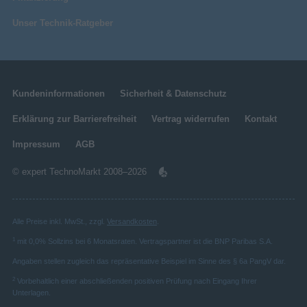
Unser Technik-Ratgeber
Kundeninformationen
Sicherheit & Datenschutz
Erklärung zur Barrierefreiheit
Vertrag widerrufen
Kontakt
Impressum
AGB
© expert TechnoMarkt 2008–2026
Alle Preise inkl. MwSt., zzgl.
Versandkosten
.
1
mit 0,0% Sollzins bei 6 Monatsraten. Vertragspartner ist die BNP Paribas S.A.
Angaben stellen zugleich das repräsentative Beispiel im Sinne des § 6a PangV dar.
2
Vorbehaltlich einer abschließenden positiven Prüfung nach Eingang Ihrer
Unterlagen.