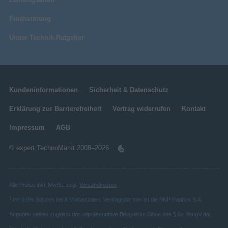
Finanzierung
Unser Technik-Ratgeber
Kundeninformationen
Sicherheit & Datenschutz
Erklärung zur Barrierefreiheit
Vertrag widerrufen
Kontakt
Impressum
AGB
© expert TechnoMarkt 2008–2026
Alle Preise inkl. MwSt., zzgl.
Versandkosten
.
1
mit 0,0% Sollzins bei 6 Monatsraten. Vertragspartner ist die BNP Paribas S.A.
Angaben stellen zugleich das repräsentative Beispiel im Sinne des § 6a PangV dar.
2