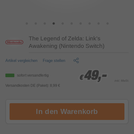
The Legend of Zelda: Link's
Awakening (Nintendo Switch)
Artikel vergleichen
Frage stellen
49,-
49,-
49,-
sofort versandfertig
€
€
€
inkl. MwSt.
Versandkosten DE (Paket): 8,99 €