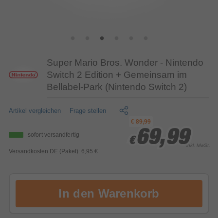
Super Mario Bros. Wonder - Nintendo
Switch 2 Edition + Gemeinsam im
Bellabel-Park (Nintendo Switch 2)
Artikel vergleichen
Frage stellen
€
89,99
69,99
69,99
69,99
sofort versandfertig
€
€
€
inkl. MwSt.
Versandkosten DE (Paket): 6,95 €