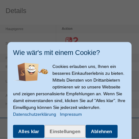
Details
Action
Hauptgenre
System
Wie wär's mit einem Cookie?
Nintendo of Europe
Publisher/Verlag
Cookies erlauben uns, Ihnen ein
26.03.2026
Erscheinungsdatum
besseres Einkaufserlebnis zu bieten.
Mittels Diensten von Drittanbietern
USK Freigabe
optimieren wir so unsere Webseite
und zeigen personalisierte Empfehlungen an. Wenn Sie
Artikelnummer
13151016606
damit einverstanden sind, klicken Sie auf "Alles klar". Ihre
Herstellerartikelnummer
10016329
Einwilligung können Sie jederzeit widerrufen.
Datenschutzerklärung
Impressum
mehr anzeigen
Alles klar
Einstellungen
Ablehnen