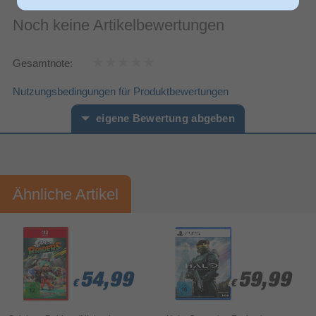
Noch keine Artikelbewertungen
Gesamtnote:
Nutzungsbedingungen für Produktbewertungen
eigene Bewertung abgeben
Vorname*
Nachname*
Ähnliche Artikel
Ihre Bewertung:
Bitte mindestens 20 Wörter eingeben
Ihr Kommentar*
54,99
54,99
54,99
59,99
59,99
€
€
€
€
€