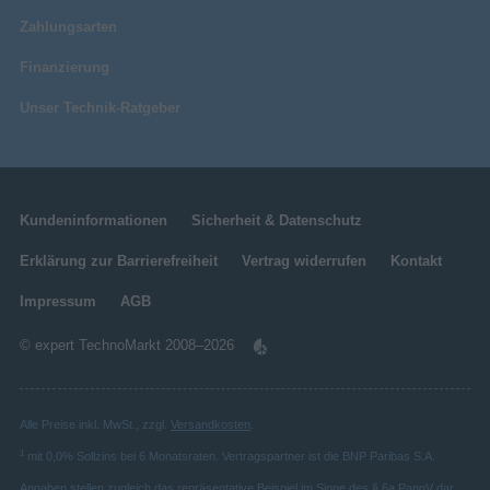
Zahlungsarten
Finanzierung
Unser Technik-Ratgeber
Kundeninformationen
Sicherheit & Datenschutz
Erklärung zur Barrierefreiheit
Vertrag widerrufen
Kontakt
Impressum
AGB
© expert TechnoMarkt 2008–2026
Alle Preise inkl. MwSt., zzgl.
Versandkosten
.
1
mit 0,0% Sollzins bei 6 Monatsraten. Vertragspartner ist die BNP Paribas S.A.
Angaben stellen zugleich das repräsentative Beispiel im Sinne des § 6a PangV dar.